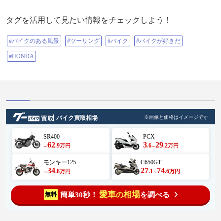
タグを活用して見たい情報をチェックしよう！
#バイクのある風景
#ツーリング
#バイク
#バイクが好きだ
#HONDA
バイク買取相場
※画像と価格はイメージです
SR400
PCX
62
3
29
.9
.6
.2
万円
万円
～
～
モンキー125
C650GT
34
27
74
.8
.1
.6
万円
万円
～
～
愛車
相場
簡単30秒！
を調べる
無料
の