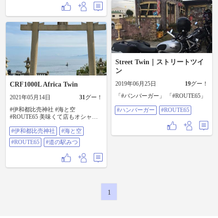
派の自分が行った時間帯にはcafeが
オープンしておらず写真を撮った
だけなので、次に行くときはハン
バーガー食べます！ #route65 #岬町
#cafe 以下固定↓ #exzero #ducati
#sixty2 #scrambler
Street Twin｜ストリートツイ
ン
2019年06月25日
19
グー！
CRF1000L Africa Twin
「#バンバーガー」 「#ROUTE65」
2021年05月14日
31
グー！
#伊和都比売神社 #海と空
#ハンバーガー
#ROUTE65
#ROUTE65 美味くて店もオシャレ #
道の駅みつ でソフトクリーム
#伊和都比売神社
#海と空
#ROUTE65
#道の駅みつ
1