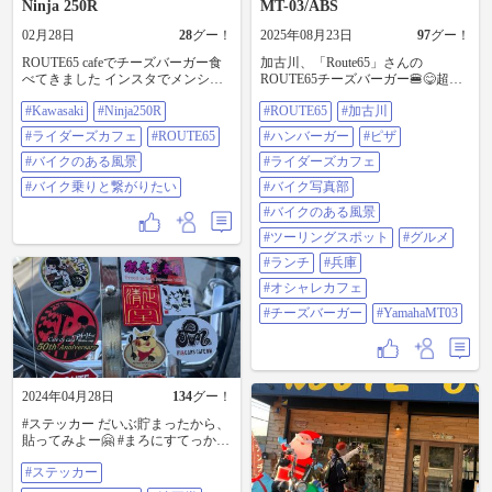
Ninja 250R
MT-03/ABS
02月28日
28
グー！
2025年08月23日
97
グー！
ROUTE65 cafeでチーズバーガー食
加古川、「Route65」さんの
べてきました インスタでメンショ
ROUTE65チーズバーガー🍔😋超美
ンしたら100円値引きしてくれまし
味いですわ〜😋 お店もおしゃれ
#Kawasaki
#Ninja250R
#ROUTE65
#加古川
た #kawasaki #ninja250R #ライダー
で、スタッフさんも素敵でした
ズカフェ #ROUTE65 #バイクのある
わ〜😋 ライダーさんにも、そうで
#ライダーズカフェ
#ROUTE65
#ハンバーガー
#ピザ
風景 #バイク乗りと繋がりたい
ない人にも、むちゃくちゃ大人気
#バイクのある風景
なのわかりますわ〜😋 🏍️💨
#ライダーズカフェ
#route65 #加古川 #ハンバーガー #ピ
#バイク乗りと繋がりたい
#バイク写真部
ザ #ライダーズカフェ #バイク写真
部 #バイクのある風景 #ツーリング
#バイクのある風景
スポット #グルメ #ランチ #兵庫 #
#ツーリングスポット
#グルメ
おしゃれカフェ #チーズバーガー
#yamahamt03
#ランチ
#兵庫
#オシャレカフェ
#チーズバーガー
#YamahaMT03
2024年04月28日
134
グー！
#ステッカー だいぶ貯まったから、
貼ってみよー🤗 #まろにすてっかー
@134413 ステッカー #清正堂 #清正
#ステッカー
堂ステッカー #水島どうでしょう #
アトリエ #アトリエ50周年 @84997