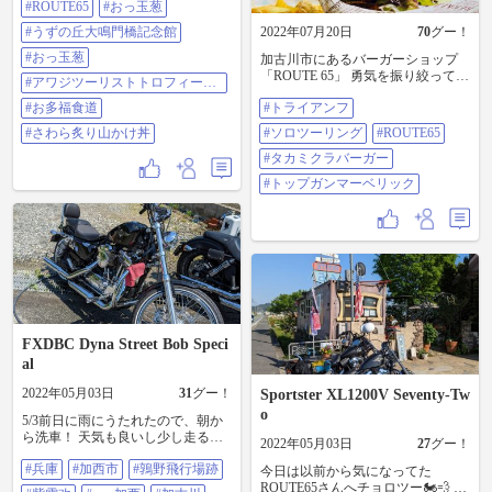
も到着しインカム繋いだりしなが
#ROUTE65
#おっ玉葱
らしばし談笑☺️ なんとフォルツァ
#うずの丘大鳴門橋記念館
2022年07月20日
70
グー！
ンさんは暗闇出発で下道で来たと
の事😳 まずは道の駅#みつ で最初
#おっ玉葱
加古川市にあるバーガーショップ
の休憩🚻 フォルツァンさんは「み
「ROUTE 65」 勇気を振り絞ってタ
#アワジツーリストトロフィーハ
んなが幸せに鳴る鐘🔔」を鳴らし
カミクラバーガーいったりまし
ウス
ていました🥰 これでフォロワーの
#お多福食道
#トライアンフ
た。 アゴ、取れるか思たけど味は
皆さんは幸せに鳴りますよ😆 朝食
最高‼️ ジンジャーエールもガツンと
#さわら炙り山かけ丼
#ソロツーリング
#ROUTE65
代わりに#牡蠣コロッケ を食べて出
ジンジャーで最高‼️ 今度はチーズバ
発です🏍🏍💨 今日のランチは
ーガーにしよ。 そんで２回目のマ
#タカミクラバーガー
#ROUTE65 でバーガー🍔をいただ
ーベリックで１回目より泣く。 帰
#トップガンマーベリック
きました🤤 腹減ってたのでペロッ
りに忘れずパンフレットとサウン
と完食😋 ライダーもたくさん来ら
ドトラックGET←オススメ。 #トラ
れてて雰囲気良かった😌 その後は
イアンフ #ソロツーリング
ガソリン入れて淡路島を目指しひ
#ROUTE65 #タカミクラバーガー #
た走り、明石海峡大橋の上では風
トップガンマーベリック
に脅かされながら😦13時半頃に観
覧車🎡下で📸して一息つきました
😌 さぁどこに行こうか❓ フォルツ
ァンさんが#おっ玉葱 が見たいとの
事なので、高速を使い淡路島を縦
FXDBC Dyna Street Bob Speci
断。 まずは#うずの丘大鳴門橋記念
al
館 に立ち寄り、フォルツァンさん
を#おっ玉葱 にご案内。 夢にまで
2022年05月03日
31
グー！
Sportster XL1200V Seventy-Tw
見たおっ玉葱を見て、玉葱が目に
o
しみたのか涙を流していました🥲
5/3前日に雨にうたれたので、朝か
なんてことは無く、並んで写真を
ら洗車！ 天気も良いし少し走る
2022年05月03日
27
グー！
撮るのも恥ずかしいので誰も来な
か！ってなったので、鶉野飛行場
い屋上へ移動し絶景を眺めました
#兵庫
#加西市
#鶉野飛行場跡
跡へ。その後、前から気になって
今日は以前から気になってた
🤩 そしてさらに大鳴門橋の近くに
いたルート65にハンバーガー食べ
ROUTE65さんへチョロツー🏍️💨 チ