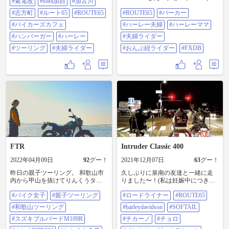
#紫電改
#sora加西
#加古川
移動し、玉葱🧅と戯れて今日の予
に行ってきました。 ここのバーガ
ーズバーガーむっちゃ美味しかっ
定は終了です😌 少し傾いた太陽に
ー、口に入れた瞬間 うまっ！て
#志方町
#ルート65
#ROUTE65
#ROUTE65
#パーカー
たぁ😆🍔 しかもリーズナブル✨✨
照らされた鳴門海峡と大鳴門橋は
言っちゃったよ(^^)！ 美味かった
マスターも話しやすいしイケオジ
#バイカーズカフェ
#ハーレー夫婦
#ハーレーママ
とても綺麗でした😍 そこから海岸
ー #兵庫 #加西市 #鶉野飛行場跡 #
🤩 子供達もこんなにリラックス🤣
沿いを走り今夜の宿へ。 今夜お世
紫電改 #sora加西 #加古川 #志方町 #
#ハンバーガー
#ハーレー
🤣 また行きたいな🥰 #ROUTE65 #
#夫婦ライダー
話になるのは#アワジツーリストト
ルート65 #ROUTE65 #バイカーズカ
バーガー #ハーレー夫婦 #ハーレー
#ツーリング
#夫婦ライダー
#おんぶ紐ライダー
#FXDB
ロフィーハウス です。 自宅を改装
フェ #ハンバーガー #ハーレー #ツ
ママ #夫婦ライダー #おんぶ紐
した民宿ですが、バイクは屋根の
ーリング #夫婦ライダー
ライダー #FXDB
下に止めさせていただけるし、近
くの入浴施設への送迎もして貰え
ます。 宿のクオリティを求める方
にはオススメしませんが、泊まれ
たらOKの僕たちには十分です✌️ そ
して案内された部屋は1人なのにベ
ットが3つ😆 どのベットで寝ようか
🤔悩んで寝れないかも🤣 晩ご飯は
近くの大衆食堂#お多福食道 へ🤤 #
さわら炙り山かけ丼 と生中🍻をい
ただきました😋 さわら🐟を岡山香
FTR
Intruder Classic 400
川以外で食べれるとは🙂 店に着い
てすぐに座れましたが、その後は
2022年04月09日
92
グー！
2021年12月07日
63
グー！
次から次へとお客さんが来て、な
んと18時10分に「本日は終わりま
昨日の親子ツーリング。 和歌山市
久しぶりに泉南の友達と一緒に走
した」の看板が😅 早めの行動が功
内から甲山を抜けてりんくうタウ
りました〜！(私は妊娠中につきコ
を奏しました✌️ コンビニ🏪に寄っ
ンまで。 わかうら食堂でランチ。
ペンですが😮‍💨) もともとマジェに乗
#バイク女子
#親子ツーリング
#ロードライナー
#ROUTE65
て部屋飲み🍻のブツ😎を入手し、
岬町多奈川のROUTE65cafeで休憩し
ってた友達がドラスタ大型を買う
再び乾杯🍻🍻 モトクル談義に花を
て、最後にマーブルビーチで関空
ことになりまして、大型免許取得
#和歌山ツーリング
#harleydavidson
#SOFTAIL
咲かせ楽しいひと時を過ごしまし
ウォッチング。総距離約85キロで
までの間イントルーダークラシッ
た🥰 今日は遠く広島から早朝出発
すが堪能できました。 #バイク女子
#スズキブルバードM109R
クを乗ってくれました😭🙏 久しぶ
#チカーノ
#チョロ
で来てくれたフォルツァンさんに
#親子ツーリング #和歌山ツーリン
りに走ってるところ見て、よくこ