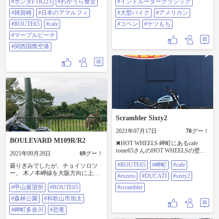
#ホンダFTR223
#わかうら食堂
#イントルーダークラシック
感謝😊 明日もよろしくお願いしま
グ #スズキブルバードM109R #ホン
んなハンドルのバイクを運転して
す🙏 明日はもう1人のモトクラーを
ダFTR223 #わかうら食堂 #雑賀崎 #
たもんだなあ私。と思いましたね
#雑賀崎
#日本のアマルフィ
#大型バイク
#アメリカン
加え、さらにパワーアップ⤴️した淡
日本のアマルフィ #ROUTE65 #cafe
😂泉南の友達は#ロードライナー
#ROUTE65
#cafe
#コペン
#ケツもち
路島ツーリングが待っています😁
#マーブルビーチ #関西国際空港
らしいです🙇‍♀️ 初めてみましたが、
つづく…
大きいです！！！1900ccもあるんで
#マーブルビーチ
すね！！動画を載せれるなら素晴
#関西国際空港
らしいマフラー音を聞いてほしい
ところです！！！ お店は大阪府泉
南郡岬町にある#ROUTE65 です！
ハンバーガーも美味しいし、ライ
ダーズカフェにも関わらずアメ車
もいっぱいきてて楽しいところで
す〜！ #HarleyDavidson#softail#チカ
ーノ#チョロ#イントルーダークラ
シック #大型バイク#アメリカン#コ
ペン#ケツもち
Scrambler Sixty2
2021年07月17日
70
グー！
BOULEVARD M109R/R2
✖︎HOT WHEELS 岬町にあるcafe
route65さんのHOT WHEELSの壁。
2021年09月28日
69
グー！
関西も梅雨明けですねー！ 雨も暑
#ROUTE65
#岬町
#cafe
いのもどっちも苦手ですけど… 最
曇りぎみでしたが、チョイソロツ
近も岬町には来ていて、ここの前
ー。 木ノ本岬線を大阪方向に上
#exzero
#DUCATI
#sixty2
も通過してるのに？？？ と、思っ
り、甲山の頂上で和歌山市内を展
#甲山展望所
#ROUTE65
たらcafe route65さんは
#scrambler
望。 岬町多奈川のROUTE 65でラン
2021.07.09(金)にオープンしたばか
チ。加太を抜けて森林公園の恐
#森林公園
#和歌山市加太
りらしいです！ インスタのフォロ
竜。 #甲山展望所 #ROUTE65 #森林
ワーさんに教えていただいたので
公園 #和歌山市加太 #岬町多奈川 #
#岬町多奈川
#恐竜
行ってみました。 ただ、早朝ツー
恐竜