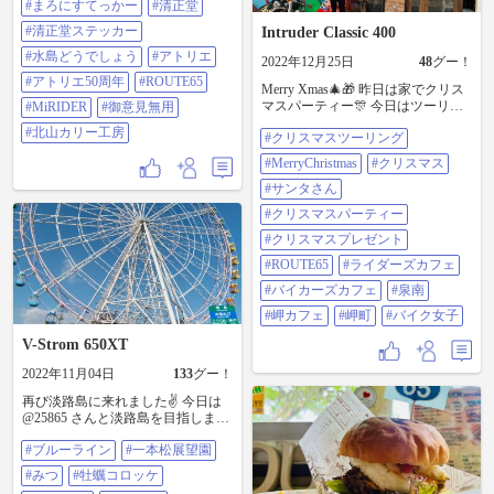
#まろにすてっかー
#清正堂
#ROUTE65 #MiRIDER #御意見無用
#北山カリー工房
#清正堂ステッカー
Intruder Classic 400
#水島どうでしょう
#アトリエ
2022年12月25日
48
グー！
#アトリエ50周年
#ROUTE65
Merry Xmas🎄🎁 昨日は家でクリス
マスパーティー🎊 今日はツーリン
#MiRIDER
#御意見無用
グでした！ この時期は手がかじか
#北山カリー工房
#クリスマスツーリング
んでクラッチがガチガチに感じま
す❄️サンタさんの格好でツーリング
#MerryChristmas
#クリスマス
する予定でしたが、ギリギリまで
天気がわからずコスプレ買うのを
#サンタさん
渋っていたので今日買いに行って
#クリスマスパーティー
も売り切れでした😭来年こそはハ
ロウィンかクリスマス、コスプレ
#クリスマスプレゼント
して走りたいっ！！ なかなかヤエ
#ROUTE65
#ライダーズカフェ
ーも返してもらえず悲しみもあり
ましたが、久しぶりに走れて楽し
#バイカーズカフェ
#泉南
かったですね〜っ😆 娘へのクリス
#岬カフェ
#岬町
#バイク女子
マスプレゼントももちろんバイク
です🏍まずは原付からですね！将
V-Strom 650XT
来が楽しみ🥰 #クリスマスツーリン
グ#MerryChristmas #クリスマス#サ
2022年11月04日
133
グー！
ンタさん#クリスマスパーティー#
再び淡路島に来れました✌️ 今日は
クリスマスプレゼント#ROUTE65 #
@25865 さんと淡路島を目指しまし
ライダースカフェ#バイカーズカフ
た🙂 まずは9時に#ブルーライン #
ェ #泉南#岬カフェ #岬町 #バイク女
#ブルーライン
#一本松展望園
一本松展望園 に集合。 やはり平
子
日…いつもより＋40分かかりまし
#みつ
#牡蠣コロッケ
た😅 時間通りにフォルツァンさん