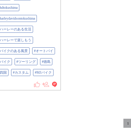
hdtokushima
harleydavidsontokushima
#ハーレーのある生活
#ハーレーで楽しもう
#バイクのある風景
#オートバイ
#バイク
#ツーリング
#徳島
#四国
#カスタム
#MJバイク
1