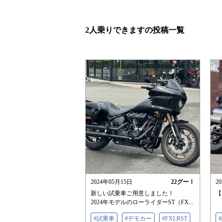
2人乗りできますの投稿一覧
2024年05月15日
22
グー！
2
新しい試乗車ご用意しました！
【
2024年モデルのローライダーST（FX...
#試乗車
#デモカー
#FXLRST