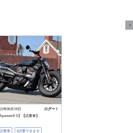
1
022年06月19日
21
グー！
Sportster®︎ S】【試乗車】
#試乗車
#試乗できます