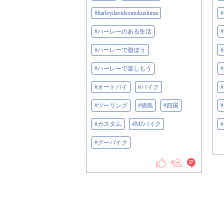
#harleydavidsontokushima
#
#ハーレーのある生活
#
#ハーレーで遊ぼう
#ハーレーで楽しもう
#オートバイ
#バイク
#ツーリング
#徳島
#四国
#カスタム
#MJバイク
#グーバイク