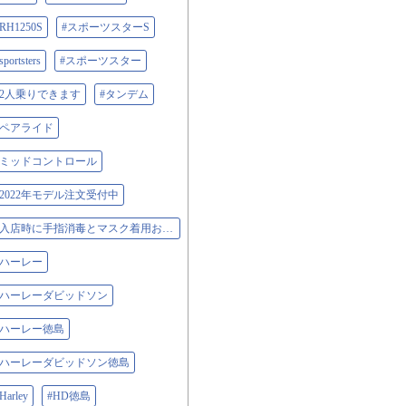
RH1250S
#スポーツスターS
sportsters
#スポーツスター
#2人乗りできます
#タンデム
#ペアライド
#ミッドコントロール
#2022年モデル注文受付中
#入店時に手指消毒とマスク着用お願いします
#ハーレー
#ハーレーダビッドソン
#ハーレー徳島
#ハーレーダビッドソン徳島
Harley
#HD徳島