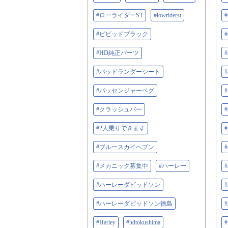
#ローライダーST
#lowriderst
#
#ビビッドブラック
#
#HD純正パーツ
#バッドランダーシート
#パッセンジャーペグ
#クラッシュバー
#2人乗りできます
#ブルースカイヘブン
#メカニック募集中
#ハーレー
#ハーレーダビッドソン
#ハーレーダビッドソン徳島
#Harley
#hdtokushima
#