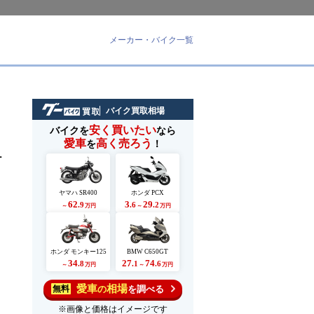
メーカー・バイク一覧
バイク買取相場
安く買いたい
バイクを
なら
愛車
高く売ろう
を
！
・
ヤマハ SR400
ホンダ PCX
62
3
29
.9
.6
.2
～
万円
～
万円
ホンダ モンキー125
BMW C650GT
34
27
74
.8
.1
.6
～
万円
～
万円
愛車
相場
の
を調べる
無料
※画像と価格はイメージです