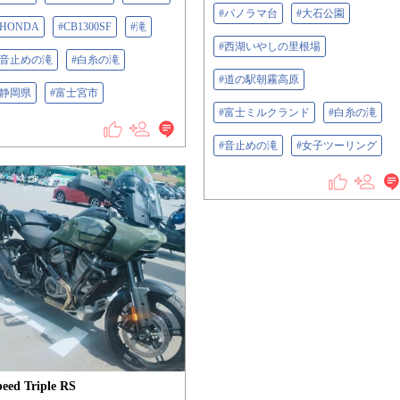
#パノラマ台
#大石公園
#HONDA
#CB1300SF
#滝
#西湖いやしの里根場
#音止めの滝
#白糸の滝
#道の駅朝霧高原
#静岡県
#富士宮市
#富士ミルクランド
#白糸の滝
#音止めの滝
#女子ツーリング
peed Triple RS