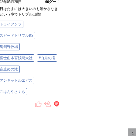
023年05月28日
66
グー！
日はたまには大きいのも動かさなき
という事でトリプル出動!
#トライアンフ
#スピードトリプルRS
#馬飼野牧場
#富士山本宮浅間大社
#白糸の滝
#音止めの滝
#アンキャトルエピス
#ごはんやさくら
1