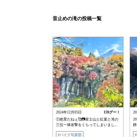
音止めの滝の投稿一覧
2024年12月05日
159
グー！
2
①絶景だねぇ🥰📷富士山と紅葉と滝の
20
三位一体攻撃をくらってしまいまし...
静
#バイク写真部