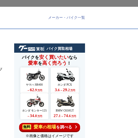
メーカー・バイク一覧
バイク買取相場
安く買いたい
バイクを
なら
愛車
高く売ろう
を
！
ツ
ヤマハ SR400
ホンダ PCX
62
3
29
.9
.6
.2
～
万円
～
万円
ホンダ モンキー125
BMW C650GT
34
27
74
.8
.1
.6
～
万円
～
万円
愛車
相場
の
を調べる
無料
※画像と価格はイメージです