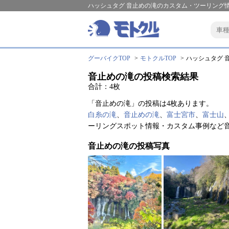
ハッシュタグ 音止めの滝のカスタム・ツーリング情
グーバイクTOP
モトクルTOP
ハッシュタグ 音
音止めの滝の投稿検索結果
合計：4枚
「音止めの滝」の投稿は4枚あります。
白糸の滝
、
音止めの滝
、
富士宮市
、
富士山
ーリングスポット情報・カスタム事例など
音止めの滝の投稿写真