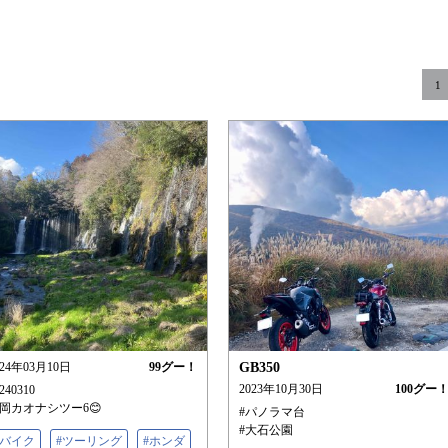
1
024年03月10日
99
グー！
GB350
2023年10月30日
100
グー
240310
岡カオナシツー6😊
#パノラマ台
#大石公園
#バイク
#ツーリング
#ホンダ