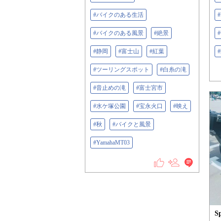
#バイクのある生活
#バイクのある風景
#絶景
#静岡
#富士山
#紅葉
#ツーリングスポット
#白糸の滝
#音止めの滝
#富士宮市
#水ケ塚公園
#宝永火口
#映え
#秋
#バイクと風景
#YamahaMT03
S