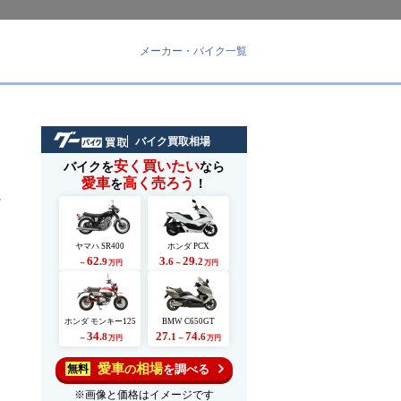
メーカー・バイク一覧
バイク買取相場
安く買いたい
バイクを
なら
愛車
高く売ろう
を
！
ッ
ヤマハ SR400
ホンダ PCX
62
3
29
.9
.6
.2
～
万円
～
万円
ホンダ モンキー125
BMW C650GT
34
27
74
.8
.1
.6
～
万円
～
万円
愛車
相場
の
を調べる
無料
※画像と価格はイメージです