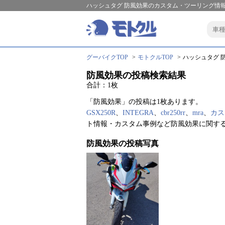
ハッシュタグ 防風効果のカスタム・ツーリング情報
グーバイクTOP
モトクルTOP
ハッシュタグ 防
防風効果の投稿検索結果
合計：1枚
「防風効果」の投稿は1枚あります。
GSX250R
、
INTEGRA
、
cbr250rr
、
mra
、
カス
ト情報・カスタム事例など防風効果に関す
防風効果の投稿写真