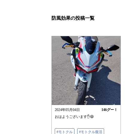
防風効果の投稿一覧
2024年05月04日
146
グー！
おはようございます✋😄
#モトクル
#モトクル復活