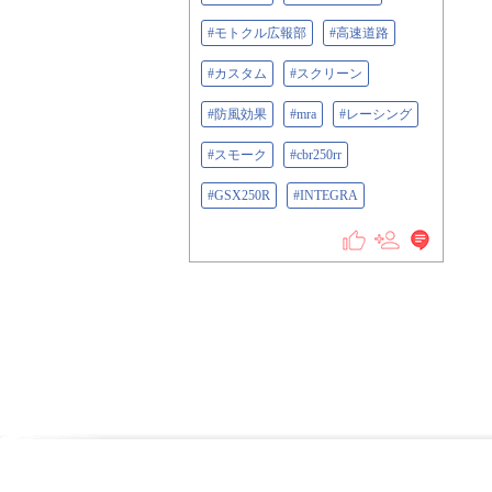
#モトクル広報部
#高速道路
#カスタム
#スクリーン
#防風効果
#mra
#レーシング
#スモーク
#cbr250rr
#GSX250R
#INTEGRA