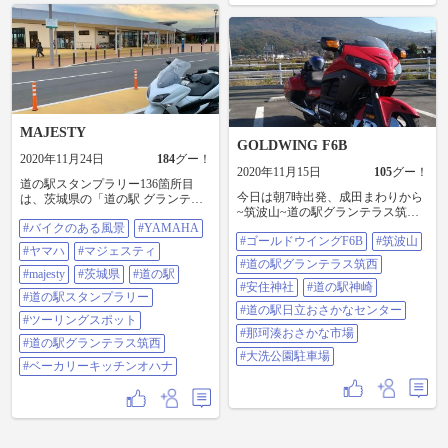
ー #DSC #アメリカン #道の駅アグ
リパークゆめすぎと #道の駅まくら
がの里こが #道の駅思川 #道の駅グ
ランテラス筑西 #道の駅しもつま #
ハイマウント
MAJESTY
GOLDWING F6B
2020年11月24日
184
グー！
2020年11月15日
105
グー！
道の駅スタンプラリー136箇所目
今日は朝7時出発、成田まわりから
は、茨城県の「道の駅 グランテラ
~筑波山~道の駅グランテラス筑西~
ス筑西」(2020/11/01） この日最後
安住神社(バイク神社)~道の駅日立
#バイクのある風景
#YAMAHA
の道の駅。これで茨城県も終了で
#ゴールドウイングF6B
#筑波山
おさかなセンター~那珂湊おさかな
す👍🏻 小腹が空いたので、オハナの
#ヤマハ
#マジェスティ
市場~大洗公園駐車場~道の駅神崎~
カレーパンとBLTで軽食ゲット🥪
#道の駅グランテラス筑西
圏央道(神崎)~東関道(佐倉)~自宅ま
芝生を眺めながら頂きました🙏 #バ
#majesty
#茨城県
#道の駅
での楽しいソロツーリングでした
#安住神社
#道の駅神崎
イクのある風景 #YAMAHA #ヤマ
#道の駅スタンプラリー
(408km) 1日中晴れた日曜日だけあ
ハ #マジェスティ #majesty #茨城県
#道の駅日立おさかなセンター
って、たくさんのツーリングを楽
#道の駅 #道の駅スタンプラリー #
#ツーリングスポット
しむバイクが走っていました! 今度
#那珂湊おさかな市場
ツーリングスポット #道の駅グラン
#道の駅グランテラス筑西
も土日が休みなので何処に行くか
テラス筑西 #ベーカリーキッチンオ
#大洗公園駐車場
考え中。 ※安住神社(バイク神社)の
ハナ
#ベーカリーキッチンオハナ
鳥居の前でF6Bと記念写真を撮りた
かったけど、この日は七五三と重
なった事も有り無理でした。 春先
にリベンジします(平日にね！) #ゴ
ールドウイングF6B #筑波山 #道の