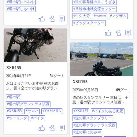
#道の駅にのみや
#道の駅発酵の里こうざき
最後は道の駅発酵の里こうざき、
#道の駅しもつけ
全て下道の276キロの楽しい1日で
#常総市地域交流センター
した #道の駅グランテラス筑西 #道
#牛久大分
#maxam
#マグザム
の駅発酵の里こうざき #常総市地域
交流センター #牛久大分 #MAXAM
#ビッグスクーター
#マグザム #ビッグスクーター
XSR155
2024年04月21日
54
グー！
XSR155
おはようございます😆 朝のお散
歩。曇り空ですが道の駅グランテ
2023年09月03日
69
グー！
ラス筑西に来ました。 ベンチに座
#道の駅
って、ぬぼ～っとしています😌 #道
道の駅スタンプラリー 本日は、千
の駅 #道の駅グランテラス筑西
葉→道の駅 グランテラス筑西→道
#道の駅グランテラス筑西
#XSR155 #ヤマハ #YAMAHA #ツー
の駅 にのみや→ 道の駅 しもつけ→
リング #バイク
#XSR155
#ヤマハ
#YAMAHA
#XSR155
#バイクのある風景
道の駅 みぶ→道の駅 思川 午前中で
回って来ました 茨城と栃木が大分
#ツーリング
#バイク
#道の駅スタンプラリー
埋まって来ましたが、完全制覇に
はまだ先が長い 長野が厳しい😖
#道の駅グランテラス筑西
#XSR155 #バイクのある風景 #道の
#道の駅にのみや
駅スタンプラリー #道の駅グランテ