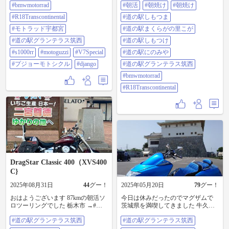
#bmwmotorrad
#朝活
#朝焼け
#朝焼け
グランテラスに寄りました。 二輪
ースなのですが、今回はルート沿
四輪ともに駐車場がいっぱいで、
いの道の駅に寄ってみました。 ま
#R18Transcontinental
#道の駅しもつま
停めるところ探すの大変でした。
ず、道の駅しもつま。 次は、道の
③グランテラスにて、お世話になっ
#モトラッド宇都宮
駅まくらがの里こが。 そして、い
#道の駅まくらがの里こが
ているディーラーの車両展示イベ
つもの道の駅しもつけ。 道の駅に
#道の駅グランテラス筑西
#道の駅しもつけ
ントやってました。 ④アンケート
のみやと、道の駅グランテラス筑
に答えて割引券をもらい、ジェラ
西に寄って帰宅です。 朝早すぎた
#s1000rr
#motoguzzi
#V7Special
#道の駅にのみや
ートをいただきました。
かな。 バイクは、最後の筑西で１
#プジョーモトシクル
#django
#道の駅グランテラス筑西
⑤10,000km達成！ ⑥愛車３台揃い
台見かけただけでした。 途中も、
ました。 ドイツ🇩🇪イタリア🇮🇹
１グループ３台とすれ違っただ
#bmwmotorrad
フランス🇫🇷 どれも個性的で魅力
け。 もうちょっと走りたかったけ
#R18Transcontinental
満載です❤️ #bmwmotorrad
ど、妻との約束があるので、２時
#R18Transcontinental #モトラッド宇
間程度の軽いお散歩程度としまし
都宮 #道の駅グランテラス筑西
た。 三連休の最終日、皆さんバイ
#s1000rr #motoguzzi #V7Special #プ
クを楽しみましょう！ #朝活 #朝焼
ジョーモトシクル #django
け #朝焼け #道の駅しもつま #道の
駅まくらがの里こが #道の駅しもつ
け #道の駅にのみや #道の駅グラン
テラス筑西 #bmwmotorrad
#R18Transcontinental
DragStar Classic 400（XVS400
C}
2025年08月31日
44
グー！
2025年05月20日
79
グー！
おはようございます 87kmの朝活ソ
今日は休みだったのでマグザムで
ロツーリングでした 栃木市 →#道
茨城県を満喫してきました 牛久大
の駅グランテラス筑西 →#道の駅に
分からの道の駅常総、常総市地域
#道の駅グランテラス筑西
#道の駅グランテラス筑西
のみや →#道の駅しもつけ 来週は
交流センター、道の駅グランテラ
少し涼しくなるかな
ス筑西 筑波山(つつじヶ丘駐車場)、