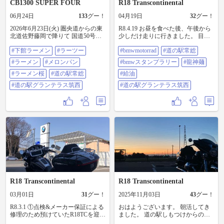
CB1300 SUPER FOUR
R18 Transcontinental
06月24日
133
グー！
04月19日
32
グー！
2026年6月23日(火) 圏央道からの東
R8.4.19 お昼を食べた後、午後から
北道佐野藤岡で降りて 国道50号の
少しだけ走りに行きました。 目標
小さな旅🏍️ グランテラス筑西にて
の11,111kmには届きませんでし
#下館ラーメン
#ラーツー
#bmwmotorrad
#道の駅常総
道の駅レベルの香りではない強敵
た。 ①②道の駅常総に行き、ディ
を発見🍜 これは下館ラーメンに
ーラーのスタンプラリー二つ目
#ラーメン
#メロンパン
#bmwスタンプラリー
#龍神麺
チャレンジするしかないと😍 ラー
GET！ バイクもクルマも人もたく
メン桜さんの醤油ネギラーメンと
#ラーメン桜
#道の駅常総
さんでした。 ③バイクに乗る前に
#給油
オプションで、下館からあげも付
食べたお昼は、龍神麺のつけ麺で
#道の駅グランテラス筑西
#道の駅グランテラス筑西
けちゃいました‼️🤤 スープのレベル
した。 ④⑤給油して帰りました。
(鶏油)が高く、麺が田舎縮れ細麺で
R18TCもv7specialも満タンです。 ⑥
喉越しが最高です🍜 唐揚げはお決
道の駅グランテラス筑西も寄りま
まりの口内火傷です🔥 そのまま国
した。 セコマを見かけると、なん
道294で道の駅常総でメロンパンに
だかホッとします。 #bmwmotorrad
並び、ソフトクリームを食べ、本
#道の駅常総 #bmwスタンプラリー
物もタイムセールで1個ゲットしな
#龍神麺 #給油 #道の駅グランテラ
がら 芋けんぴのお姉さんに買わ
ス筑西
なきゃ後悔するとゲットしてしま
い🤣 下館ラーメンから始まり、茨
城県特産のメロンとさつまいもに
溺れた1日でした #下館ラーメン #
ラーツー #ラーメン #メロンパン #
R18 Transcontinental
R18 Transcontinental
ラーメン桜 #道の駅常総 #道の駅グ
ランテラス筑西
03月01日
31
グー！
2025年11月03日
43
グー！
R8.3.1 ①点検&メーカー保証による
おはようございます。 朝活してき
修理のため預けていたR18TCを迎え
ました。 道の駅しもつけからの朝
に行ってきました。 ②道の駅筑西
焼け、キレイでした。 いつものコ