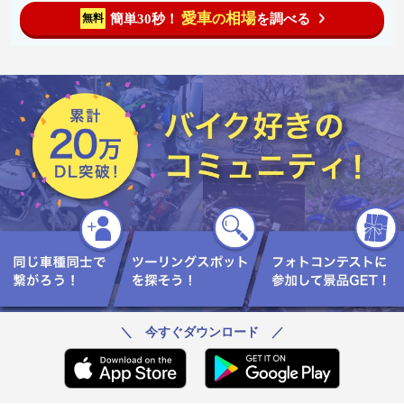
愛車
相場
簡単30秒！
を調べる
無料
の
＼ 今すぐダウンロード ／