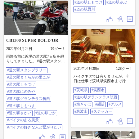
ラス筑西 #道の駅にのみや #道の駅
#道の駅しもつけ
#道の駅みぶ
しもつけ #道の駅みぶ #道の駅思川
#道の駅思川
CB1300 SUPER BOL D'OR
2022年04月24日
70
グー！
雨降る前に近場の道の駅7ヵ所を廻
りしてきました。 #道の駅スタンプ
ラリー #道の駅まくらがの里こが #
2021年04月30日
128
グー！
#道の駅スタンプラリー
道の駅しもつけ #道の駅にのみや #
道の駅グランテラス筑西 #道の駅し
バイクネタでは有りませんが、今
#道の駅まくらがの里こが
もつま #道の駅さかい #道の駅ごか
日は仕事で茨城県筑西市まで行き
#バイクのある風景 #バイクの好き
#道の駅しもつけ
ました。 昼飯休憩で｢道の駅グラン
な人と繋がりたい
#茨城県
#筑西市
テラス筑西｣に立ち寄り、焼きそば
#道の駅にのみや
弁当ゲット～。しっかりした味付
#道の駅グランテラス筑西
#道の駅グランテラス筑西
けにモチモチ麺。まいう～でし
た。 そしてもうひとつ｢筑西ここで
#焼きそば
#麺活
#グルメ
#道の駅しもつま
しょう｣ステッカーゲット～。
#筑波山
#ステッカー
#道の駅さかい
#道の駅ごか
｢◯◯どうでしょう｣とそっくり～
🤣🤣🤣。 折角なので、バイクに貼
#バイクのある風景
ろうかな😆。 #茨城県 #筑西市 #道
#バイクの好きな人と繋がりたい
の駅グランテラス筑西 #焼きそば #
麺活 #グルメ #筑波山 #ステッカー