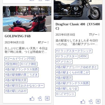
DragStar Classic 400（XVS400
C}
2021年03月10日
77
グー！
GOLDWING F6B
道の駅巡りしてきました✌️ 今日行
2021年04月11日
87
グー！
ったのは、「道の駅アグリパーク
ゆめすぎと」「道の駅まくらがの
久しぶりに週末いい天気！ 今日は
#ドラッグスタークラシック
里こが」「道の駅思川」「道の駅
朝７時に出発、つくば市経由で安
グランテラス筑西」「道の駅しも
住神社(バイク神社)に行って来まし
#ドラッグスター
#DSC
つま」の5駅。ゆめすぎとにはキッ
#ゴールドウイングF6B
た。 道の駅いっぱい寄りました(発
プ売っていませんでした💨 今日ま
#アメリカン
酵の里こうざき、グランテラス筑
#安住神社
#バイク神社
でにスタンプが14個たまりまし
西、にのみや、常陸大宮、日立お
#道の駅アグリパークゆめすぎと
た。15個たまると道の駅ギフト券
さかなセンター) ほとんど下道で
#道の駅グランテラス筑西
1,000円分もらえるそうです💡30個
#道の駅まくらがの里こが
398㌔ちょっと疲れました、これか
#道の駅発酵の里こうざき
だと1,500円分😃期限は今月の28日
ら晩酌🍺🍶して寝ます、おやすみ
#道の駅思川
まで。30個は少しキツいかな😅 風
なさい🥱 #ゴールドウイングF6B #
#道の駅常陸大宮
が強くて横風が恐かったけど180キ
#道の駅グランテラス筑西
安住神社 #バイク神社 #道の駅グラ
#道の駅日立おさかなセンター
ロの旅でした❗️高速道路使わないと
ンテラス筑西 #道の駅発酵の里こう
#道の駅しもつま
時間かかりますね😅 お昼は小山に
ざき #道の駅常陸大宮 #道の駅日立
#道の駅にのみや
あるラーメン二郎のインスパイア
おさかなセンター #道の駅にのみや
#ハイマウント
店である「ハイマウント」にてま
ぜそばを食べてきました🍜 #ドラッ
グスタークラシック #ドラッグスタ