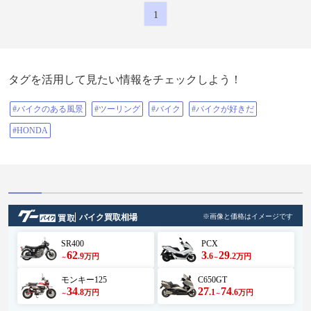
駅グランテラス筑西 #安住神社 #道
の駅神崎 #道の駅日立おさかなセン
1
ター #那珂湊おさかな市場 #大洗公
園駐車場
タグを活用して見たい情報をチェックしよう！
#バイクのある風景
#ツーリング
#バイク
#バイクが好きだ
#HONDA
バイク買取相場
※画像と価格はイメージです
SR400
PCX
62
3
29
.9
.6
.2
万円
万円
～
～
モンキー125
C650GT
34
27
74
.8
.1
.6
万円
万円
～
～