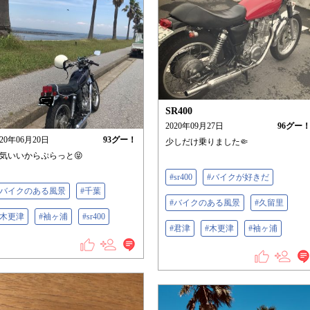
SR400
2020年09月27日
96
グー
020年06月20日
93
グー！
少しだけ乗りました🤏
気いいからぷらっと😝
#sr400
#バイクが好きだ
#バイクのある風景
#千葉
#バイクのある風景
#久留里
#木更津
#袖ヶ浦
#sr400
#君津
#木更津
#袖ヶ浦