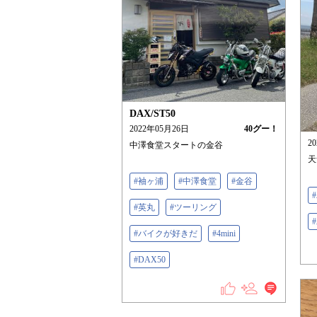
DAX/ST50
2022年05月26日
40
グー！
2
中澤食堂スタートの金谷
天
#袖ヶ浦
#中澤食堂
#金谷
#英丸
#ツーリング
#バイクが好きだ
#4mini
#DAX50