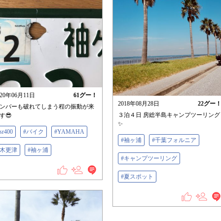
020年06月11日
61
グー！
2018年08月28日
22
グー
ンバーも破れてしまう程の振動が来
３泊４日 房総半島キャンプツーリング
す😎
✨
sr400
#バイク
#YAMAHA
#袖ヶ浦
#千葉フォルニア
#木更津
#袖ヶ浦
#キャンプツーリング
#夏スポット