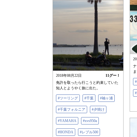
2
ナ
ま
2018年08月22日
11
グー！
#
免許を取ったら行こうと約束していた
知人とようやく旅に出た。
#ツーリング
#千葉
#袖ヶ浦
#千葉フォルニア
#夕焼け
#YAMAHA
#xvs950a
#HONDA
#レブル500