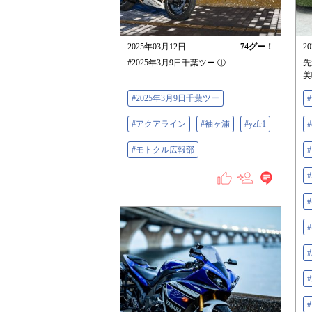
2025年03月12日
74
グー！
2
#2025年3月9日千葉ツー ①
先
美
#2025年3月9日千葉ツー
#アクアライン
#袖ヶ浦
#yzfr1
#モトクル広報部