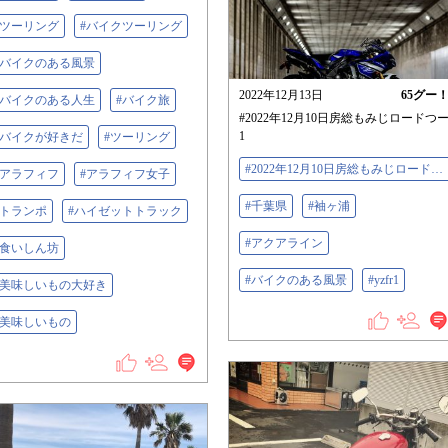
#ツーリング
#バイクツーリング
#バイクのある風景
2022年12月13日
65
グー
#バイクのある人生
#バイク旅
#2022年12月10日房総もみじロードつ
1
#バイクが好きだ
#ツーリング
#2022年12月10日房総もみじロードつー
#アラフィフ
#アラフィフ女子
#千葉県
#袖ヶ浦
#トランポ
#ハイゼットトラック
#アクアライン
#食いしん坊
#バイクのある風景
#yzfr1
#美味しいもの大好き
#美味しいもの