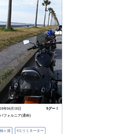
018年04月18日
9
グー！
バフォルニア(通称)
#袖ヶ浦
#エリミネーター