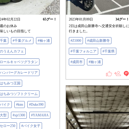
024年02月22日
65
グー！
2023年01月09日
34
グー
週のお休み
2日は成田山新勝寺へ交通安全祈願し
味しいもの目指して
行きました。
#千葉
#千葉グルメ
#袖ヶ浦
#Z1000
#成田山新勝寺
#のうえんカフェ
#千葉フォルニア
#千葉県
#ロールキャベツグラタン
#成田市
#袖ヶ浦
#ハンバーグカレードリア
#はちみつ王国
#はちみつソフトクリーム
#バイク
#ktm
#Duke390
#大型
#xjr1300
#YAMAHA
#セロー250
#バイク女子