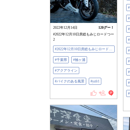
2022年12月14日
120
グー！
#2022年12月10日房総もみじロードつー
2
#2022年12月10日房総もみじロードつー
#千葉県
#袖ヶ浦
#アクアライン
#バイクのある風景
#yzfr1