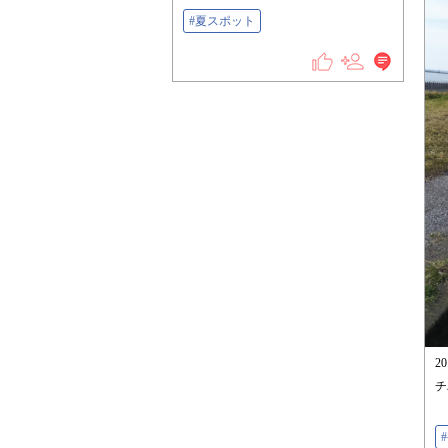
#夏スポット
2
チ