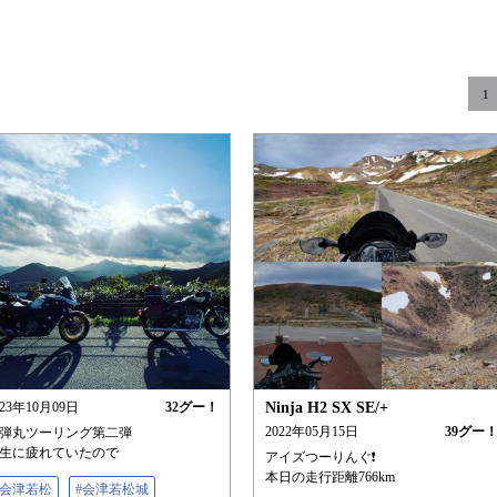
1
023年10月09日
32
グー！
Ninja H2 SX SE/+
2022年05月15日
39
グー
弾丸ツーリング第二弾
生に疲れていたので
アイズつーりんぐ❗
本日の走行距離766km
#会津若松
#会津若松城