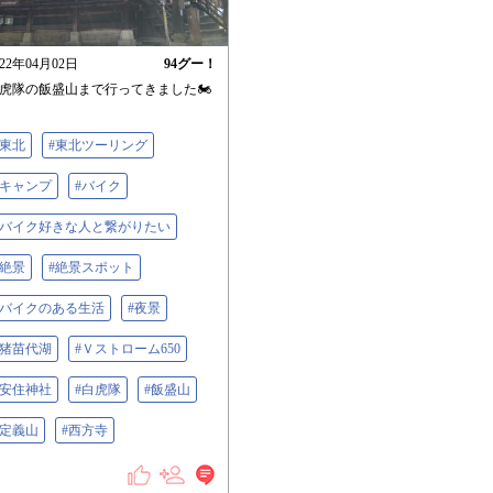
022年04月02日
94
グー！
虎隊の飯盛山まで行ってきました🏍
#東北
#東北ツーリング
#キャンプ
#バイク
#バイク好きな人と繋がりたい
#絶景
#絶景スポット
#バイクのある生活
#夜景
#猪苗代湖
#Ｖストローム650
#安住神社
#白虎隊
#飯盛山
#定義山
#西方寺