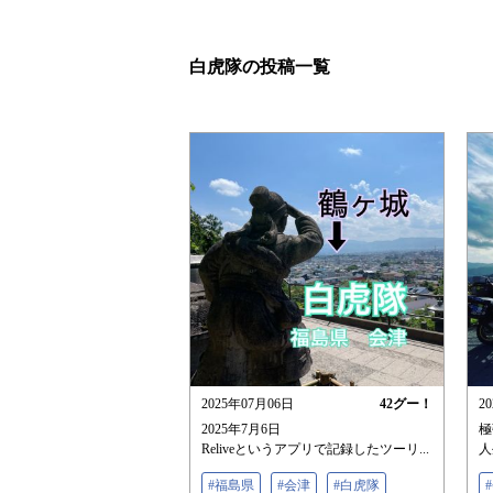
白虎隊の投稿一覧
2025年07月06日
42
グー！
2
2025年7月6日
極
Reliveというアプリで記録したツーリ...
人
#福島県
#会津
#白虎隊