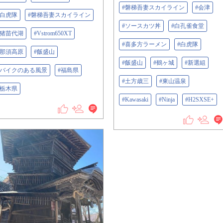
#磐梯吾妻スカイライン
#会津
#白虎隊
#磐梯吾妻スカイライン
#ソースカツ丼
#白孔雀食堂
#猪苗代湖
#Vstrom650XT
#喜多方ラーメン
#白虎隊
#那須高原
#飯盛山
#飯盛山
#鶴ヶ城
#新選組
#バイクのある風景
#福島県
#土方歳三
#東山温泉
#栃木県
#Kawasaki
#Ninja
#H2SXSE+