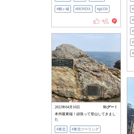
#鶴ヶ城
#HONDA
#gb350
2022年04月10日
91
グー！
本州最東端！頑張って登山してきまし
た
#東北
#東北ツーリング