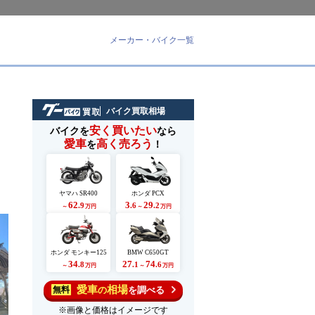
メーカー・バイク一覧
バイク買取相場
安く買いたい
バイクを
なら
愛車
高く売ろう
を
！
ス
ヤマハ SR400
ホンダ PCX
62
3
29
.9
.6
.2
～
万円
～
万円
ホンダ モンキー125
BMW C650GT
34
27
74
.8
.1
.6
～
万円
～
万円
愛車
相場
の
を調べる
無料
※画像と価格はイメージです