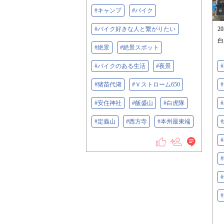
#キャンプ
#バイク
#バイク好きな人と繋がりたい
2
白
#絶景
#絶景スポット
#バイクのある生活
#夜景
#猪苗代湖
#Ｖストローム650
#安住神社
#飯盛山
#白虎隊
#定義山
#西方寺
#本州最東端