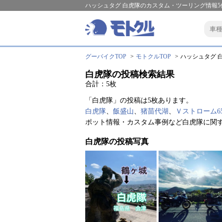
ハッシュタグ 白虎隊のカスタム・ツーリング情報5
グーバイクTOP
モトクルTOP
ハッシュタグ 白
白虎隊の投稿検索結果
合計：5枚
「白虎隊」の投稿は5枚あります。
白虎隊
、
飯盛山
、
猪苗代湖
、
Ｖストローム65
ポット情報・カスタム事例など白虎隊に関
白虎隊の投稿写真