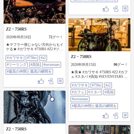
Z2・750RS
2020年09月16日
72
グー！
★マフラー側じゃない方向からもイ
ケる★ #カワサキ #750RS #Z2 #ツー
リング #高知 #SEVENSTARS #最高
Z2・750RS
#カワサキ
#750rs
#z2
の仲間と最高の瞬間を
#ツーリング
#高知
#sevenstars
2020年09月15日
90
グー！
#最高の仲間と最高の瞬間を
★美★ #カワサキ #750RS #Z2 #カフ
ェ #スタバ #高知 #SEVENSTARS #
最高の仲間と最高の瞬間を
#カワサキ
#750rs
#z2
#カフェ
#スタバ
#高知
#sevenstars
#最高の仲間と最高の瞬間を
Z2・750RS