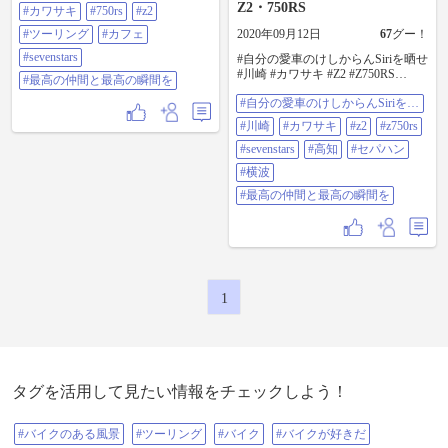
Z2・750RS
#カワサキ
#750rs
#z2
高の瞬間を
#ツーリング
#カフェ
2020年09月12日
67
グー！
#sevenstars
#自分の愛車のけしからんSiriを晒せ
#川崎 #カワサキ #Z2 #Z750RS
#最高の仲間と最高の瞬間を
#SEVENSTARS #高知 #セパハン #
#自分の愛車のけしからんSiriを晒
横波 #最高の仲間と最高の瞬間を
せ
#川崎
#カワサキ
#z2
#z750rs
#sevenstars
#高知
#セパハン
#横波
#最高の仲間と最高の瞬間を
1
タグを活用して見たい情報をチェックしよう！
#バイクのある風景
#ツーリング
#バイク
#バイクが好きだ