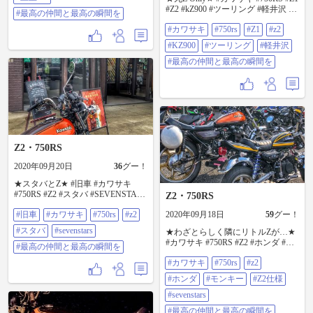
#Z2 #kZ900 #ツーリング #軽井沢 #
#最高の仲間と最高の瞬間を
最高の仲間と最高の瞬間を
#カワサキ
#750rs
#Z1
#z2
#KZ900
#ツーリング
#軽井沢
#最高の仲間と最高の瞬間を
Z2・750RS
2020年09月20日
36
グー！
★スタバとZ★ #旧車 #カワサキ
#750RS #Z2 #スタバ #SEVENSTARS
Z2・750RS
#最高の仲間と最高の瞬間を
#旧車
#カワサキ
#750rs
#z2
2020年09月18日
59
グー！
#スタバ
#sevenstars
★わざとらしく隣にリトルZが…★
#カワサキ #750RS #Z2 #ホンダ #モ
#最高の仲間と最高の瞬間を
ンキー #Z2仕様 #SEVENSTARS #最
#カワサキ
#750rs
#z2
高の仲間と最高の瞬間を
#ホンダ
#モンキー
#Z2仕様
#sevenstars
#最高の仲間と最高の瞬間を