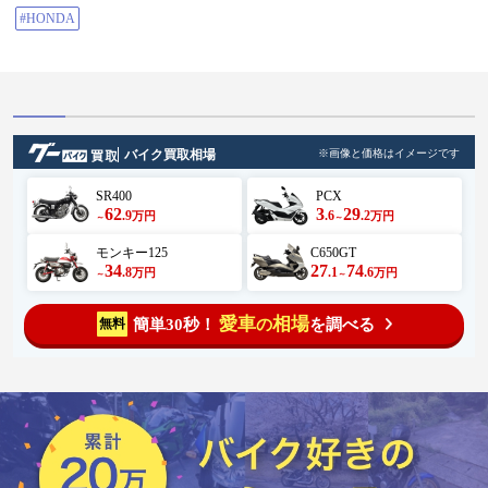
#HONDA
バイク買取相場
※画像と価格はイメージです
SR400
PCX
62
3
29
.9
.6
.2
万円
万円
～
～
モンキー125
C650GT
34
27
74
.8
.1
.6
万円
万円
～
～
愛車
相場
簡単30秒！
を調べる
無料
の