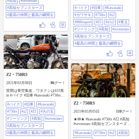
#高知
#sevenstars
日の皆さん🥰 @111696 さん
#900super4 #z1 #z1z2 #青玉 #ツーリ
@27960 さん @106017 さん
#高知セブンスターズ
#バイク
#旧車
#Kawasaki
ング #高知 #sevenstars #高知セブン
@137675 さん @55841 さん
スターズ #最高の仲間と最高の瞬間
#最高の仲間と最高の瞬間を
#カワサキ
#750rs
#z2
@102186 さん @111469 さん
を
@66518 さん @131181 さん
#900super4
#Z1
#z1z2
#青玉
@116421 さん @83469 さん
#ツーリング
#高知
#sevenstars
@128118 さん @133139 さん
@109823 さん @65879 さん @80122
#高知セブンスターズ
さん @107091 さん @22529 さん
@117788 さん @76543 さん @98944
#最高の仲間と最高の瞬間を
さん @31440 さん ※ここまで確認
できましたが…○○さん抜けてる
よ！！のご指摘、お待ちしており
ます🙇‍♂️🙇‍♂️ #モトクル #モトクル広報
部 #バイクのある風景 #最高の仲間
と最高の瞬間を #タヌキック教 #全
Z2・750RS
国制覇？ #灼熱にも負けず #バイク
乗りと繋がりたい
2021年03月08日
86
グー！
世間は青空集改…ワタクシは633美
in #バイク #旧車 #kawasaki #750rs
#z2 #z1 #火の玉 #ツーリング #高知
Z2・750RS
#バイク
#旧車
#Kawasaki
#sevenstars #高知セブンスターズ #
最高の仲間と最高の瞬間を
#750rs
#z2
#Z1
#火の玉
2021年03月05日
110
グー！
#ツーリング
#高知
#sevenstars
★神★ #kawasaki #750rs #Z2 #高知
#sevenstars #高知セブンスターズ #
#高知セブンスターズ
最高の仲間と最高の瞬間を
#最高の仲間と最高の瞬間を
#Kawasaki
#750rs
#z2
#高知