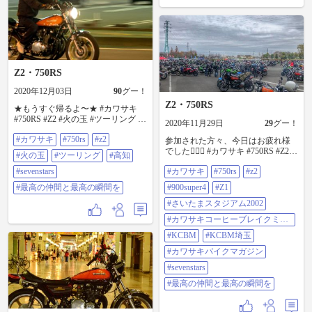
には、こんなの初めてだし とにか
く冒険気分ﾃﾞｼﾀ☆ そして、ずっと
会いたかった 静岡のお友達にも会
えた(*ˊ˘ˋ*)｡♪:*° 急だったのにも関
わらず、ご一緒してくれたの✧*｡
本当に忘れられない想い出♡ めた
んこ楽しすぎました❣ 今年のラス
Z2・750RS
トに、ずっと大切にしたい想い出
を postさせて下さいね✧*｡ ❅写真は
2020年12月03日
90
グー！
お友達が撮ってくれたものです💖❅
Z2・750RS
★もうすぐ帰るよ〜★ #カワサキ
そして皆さんへ どうぞ良いお年を
#750RS #Z2 #火の玉 #ツーリング #
お迎えくださいね*.+ﾟ 来年もよろ
2020年11月29日
29
グー！
高知 #SEVENSTARS #最高の仲間と
しくお願いします(*ᴗ͈ˬᴗ͈)⁾⁾⁾ #バイク
#カワサキ
#750rs
#z2
最高の瞬間を
参加された方々、今日はお疲れ様
のある風景 #楽しかった思い出#泊
でした🙇‍♂️✨ #カワサキ #750RS #Z2
ツー#富士山とバイク #富士山 #最
#火の玉
#ツーリング
#高知
#900super4 #Z1 #さいたまスタジア
高の仲間と最高の瞬間を
#sevenstars
#カワサキ
#750rs
#z2
ム2002 #カワサキコーヒーブレイク
ミーティング #KCBM #KCBM埼玉
#最高の仲間と最高の瞬間を
#900super4
#Z1
#カワサキバイクマガジン
#SEVENSTARS #最高の仲間と最高
#さいたまスタジアム2002
の瞬間を
#カワサキコーヒーブレイクミー
ティング
#KCBM
#KCBM埼玉
#カワサキバイクマガジン
#sevenstars
#最高の仲間と最高の瞬間を