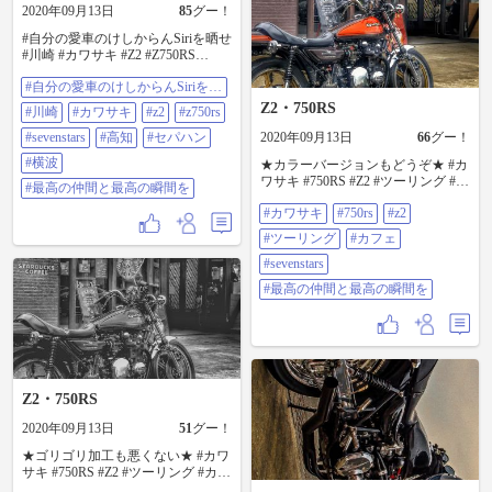
2020年09月13日
85
グー！
#自分の愛車のけしからんSiriを晒せ
#川崎 #カワサキ #Z2 #Z750RS
#SEVENSTARS #高知 #セパハン #
#自分の愛車のけしからんSiriを晒
横波 #最高の仲間と最高の瞬間を
せ
Z2・750RS
#川崎
#カワサキ
#z2
#z750rs
#sevenstars
#高知
#セパハン
2020年09月13日
66
グー！
#横波
★カラーバージョンもどうぞ★ #カ
ワサキ #750RS #Z2 #ツーリング #カ
#最高の仲間と最高の瞬間を
フェ #SEVENSTARS #最高の仲間と
#カワサキ
#750rs
#z2
最高の瞬間を
#ツーリング
#カフェ
#sevenstars
#最高の仲間と最高の瞬間を
Z2・750RS
2020年09月13日
51
グー！
★ゴリゴリ加工も悪くない★ #カワ
サキ #750RS #Z2 #ツーリング #カフ
ェ #SEVENSTARS #最高の仲間と最