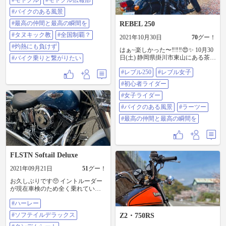
#モトクル
#モトクル広報部
せました！！🤣 北九州のタヌキッ
クさんを始めとする…「愉快な仲
#バイクのある風景
間たち」が愛知へ！！もちろん、
行かない選択肢はございません😘
#最高の仲間と最高の瞬間を
REBEL 250
午前11時に「道の駅クレール平
#タヌキック教
#全国制覇？
2021年10月30日
70
グー！
田」に集合も多少余裕があったの
で、「道の駅立田ふれあいの里」
#灼熱にも負けず
はぁ~楽しかった〜‼︎‼︎‼︎😍✨ 10月30
に立ち寄りましが…目の前には大
日(土) 静岡県掛川市東山にある茶文
#バイク乗りと繋がりたい
渋滞🤦‍♂️ できる限り渋滞は回避！の
字の里まで行って来ました！✨ バ
予定でしたが…ここは諦めました
#レブル250
#レブル女子
イパス一直線からの山でカーブに
笑 都合、10時半に平田に到着しま
怯えながらなんとか茶草場テラス
したが…既に何人かきてる！…ご
#初心者ライダー
まで辿り着けました！😌 下から見
挨拶のステッカーを配らせてもら
る茶の文字も綺麗でしたが頂上か
#女子ライダー
い主役を待つことに。 まぁくるわ
ら見る掛川市一体?の景色も最高だ
くるわ(*´罒`*) 平田に集合完了で19
#バイクのある風景
#ラーツー
った！🤩 その後の帰り道では登り
台！？ 日陰もなく…暑い中でも皆
坂で3足で登ってみたいで一時停止
#最高の仲間と最高の瞬間を
さんの会話は弾み あと、…誰が誰
のところでエンストしまいまた倒
やら😮‍💨笑 お初の方が多くて…初老
してしまった😂 これもまた良い思
の自分では覚えることに自信がご
い出です！🤣👍 今回のツーリング
ざいません笑笑 でも、顔みたら思
で楽しみだったラーツーはテラス
い出します笑 何人かはここでお別
FLSTN Softail Deluxe
に行く途中の茶文字が見えるとこ
れ…それでも来てくれるのはタヌ
ろでどん兵衛を食べました！ これ
さんの人柄ですよね🥰 腹が減って
2021年09月21日
51
グー！
また外で食べるうどんは美味しか
は戦ができぬって事で、@106017
ったなぁ！😋 天気に恵まれ景色も
お久しぶりです🥺 イントルーダー
さんが調達してくれた「五右衛門
綺麗で最高のツーリング日和でし
が現在車検のため全く乗れていま
大垣店」で食事！ お盆期間中は予
た！👏 . . #レブル250 #レブル女子 #
せんで、彼氏がソフテイルにタン
約が不可との事で順番に…すぐ皆
初心者ライダー #女子ライダー #バ
#ハーレー
デムシートをつけてくれました😭
さん食につけて良かった！！ (暑さ
イクのある風景 #ラーツー #最高の
😭😭んーーー！絶妙にダサく、乗
のためスマホが熱暴走し写真ござ
#ソフテイルデラックス
Z2・750RS
仲間と最高の瞬間を
りにくいですが、やっぱりハーレ
いません😇) 食事後も何人かとお別