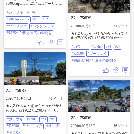
#z900superfour #Z1 #Z2 #ツーリング
#バックシャン #最高の仲間と最高
#カワサキ
#750rs
の瞬間を
Z2・750RS
#z900superfour
#Z1
#z2
#ツーリング
#バックシャン
2020年10月19日
57
グー！
#最高の仲間と最高の瞬間を
★丸Z Only★ 〜後ろから〜 #カワサ
キ #750RS #Z1 #Z2 #KZ900 #ツーリ
ング #最高の仲間と最高の瞬間を
#カワサキ
#750rs
#Z1
#z2
#KZ900
#ツーリング
#最高の仲間と最高の瞬間を
Z2・750RS
2020年10月17日
40
グー！
★丸Z Only★ 〜前から〜 #カワサキ
#750RS #Z1 #Z2 #KZ900 #ツーリン
グ #軽井沢 #上里SA #最高の仲間と
Z2・750RS
#カワサキ
#750rs
#Z1
#z2
最高の瞬間を
#KZ900
#ツーリング
#軽井沢
2020年10月16日
66
グー！
#上里SA
★丸Z Only★ #カワサキ #750RS #Z1