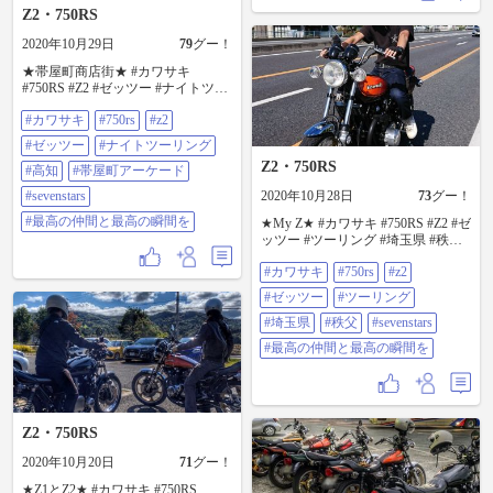
Z2・750RS
2020年10月29日
79
グー！
★帯屋町商店街★ #カワサキ
#750RS #Z2 #ゼッツー #ナイトツー
リング #高知 #帯屋町アーケード
#カワサキ
#750rs
#z2
#SEVENSTARS #最高の仲間と最高
の瞬間を
#ゼッツー
#ナイトツーリング
Z2・750RS
#高知
#帯屋町アーケード
#sevenstars
2020年10月28日
73
グー！
#最高の仲間と最高の瞬間を
★My Z★ #カワサキ #750RS #Z2 #ゼ
ッツー #ツーリング #埼玉県 #秩父
#sevenstars #最高の仲間と最高の瞬
#カワサキ
#750rs
#z2
間を
#ゼッツー
#ツーリング
#埼玉県
#秩父
#sevenstars
#最高の仲間と最高の瞬間を
Z2・750RS
2020年10月20日
71
グー！
★Z1とZ2★ #カワサキ #750RS