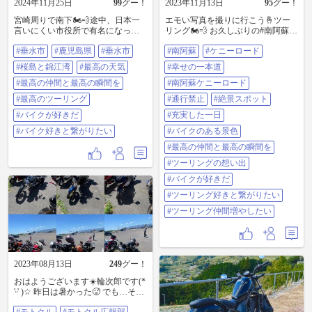
2024年11月25日
99
グー！
2023年11月13日
95
グー！
宮崎周りで南下🏍️💨途中、日本一
エモい写真を撮りに行こう🤞ツー
言いにくい市役所で有名になっ
リング🏍️💨 お久しぶりの#南阿蘇
た、志布志市 を通る。「なんやっ
本来の目的地は。#ケニーロード
#垂水市
#鹿児島県
#垂水市
#南阿蘇
#ケニーロード
け？しふしし、しぶし、しぶしぶ
え。何、この看板🪧Σ(￣。￣ﾉ)ﾉ ま
しぶ…」 しぶしぶしぶ、うるさい
さかの、通行禁止🈲 いつものメン
#桜島と錦江湾
#最高の天気
#幸せの一本道
と言われる。 志布志市志布志町志
バー揃わず、本日の2人はリサーチ
布志の志布志市役所志布志支所 早
#最高の仲間と最高の瞬間を
能力0 仕方ないと気を取り直し、気
#南阿蘇ケニーロード
口言葉じゃないんだから、読める
になってた#幸せの一本道 なんかさ
#最高のツーリング
#通行禁止
#絶景スポット
訳がない。 #垂水市 「桜島きたー
ぁ？山に向かって無い？ほんとに
⁽⁽٩(๑˃̶͈̀ ᗨ ˂̶͈́)۶⁾⁾ ♡」テンション爆上
この道なん？ (´-ω-`)って、疑う。こ
#バイクが好きだ
#充実した一日
がり。昨日1番、テンション上がっ
こ。って言うから一旦停止。振り
#バイク好きと繋がりたい
#バイクのある景色
た友人の姿をお納めください。桜
返ったら、絶景過ぎて、ビビる⛰️
島をバックに 写真を📸✨道ゆくラ
ready go🏍️💨 ⁽⁽٩(๑˃̶͈̀ ᗨ ˂̶͈́)۶⁾⁾ ♡ この
#最高の仲間と最高の瞬間を
イダーのヤエーが、もはや大観峰
道、見つけた人、天才。ケニーロ
#ツーリングの想い出
並みで楽し過ぎた(≧▽≦♡) わかり
ード並みに、名前つけてもいいと
ます。そりゃ、両手バンザイヤエ
思った日。 リハビリツーリング初
#バイクが好きだ
ーしたくなりますよね。 沢山のヤ
の県外脱出。 また走りたい道。次
#ツーリング好きと繋がりたい
エー、ありがとうございました✨
は、みんなで来ようね、と誓った
鹿児島最高 #鹿児島県 #垂水市 #桜
帰り道。 #南阿蘇ケニーロード #通
#ツーリング仲間増やしたい
島と錦江湾 #最高の天気 #最高の仲
行禁止 気をつけて #絶景スポット #
間と最高の瞬間を #最高のツーリン
充実した一日 やっぱり、阿蘇、南
グ #バイクが好きだ #バイク好きと
阿蘇は最高 #バイクのある景色 #最
繋がりたい
高の仲間と最高の瞬間を #ツーリン
グの想い出 #バイクが好きだ #ツー
2023年08月13日
249
グー！
リング好きと繋がりたい #ツーリン
おはようございます☀️輪次郎です(*
グ仲間増やしたい
'ᵕ' )☆ 昨日は暑かった🥵 でも…それ
を凌駕する程に楽しい時間を過ご