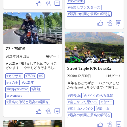
#sevenstars
#高知セブンスターズ
#最高の仲間と最高の瞬間を
Z2・750RS
2021年01月02日
69
グー！
★2021★ 明けましておめでとうご
ざいます！ 今年もどうぞよろしく
Street Triple R/R Low/Rx
お願い致します🙇‍♂️ #カワサキ
#カワサキ
#750rs
#z2
2020年12月30日
116
グー！
#750RS #Z2 #火の玉 #2021年
#happynewyear #高知 #sevenstars #最
#火の玉
#2021年
今年もあとわずか… バタバタしな
高の仲間と最高の瞬間を
がらもpostしちゃいます( *´艸`) 今
#happynewyear
#高知
年は自粛があったり どうなるんだ
#sevenstars
#過去pic
#バイクのある風景
ろぅ?って思ったけれど そんな中で
も楽しいBikeの思い出ができたよ。
#最高の仲間と最高の瞬間を
#楽しかった思い出
#泊ツー
#過去pic これね、富士山🗻が見たく
て 10月下旬に行った時のもの。 一
#富士山とバイク
#富士山
人Bikeでブーン🏍 行きは雨の中、
#最高の仲間と最高の瞬間を
カッパ着て 次の日、晴れの中走る
ことに期待して ひたすら走ってい
きました😆ﾄｵｶｯﾀ🙌 ﾍﾅﾁｮｺﾗｲﾀﾞｰの私