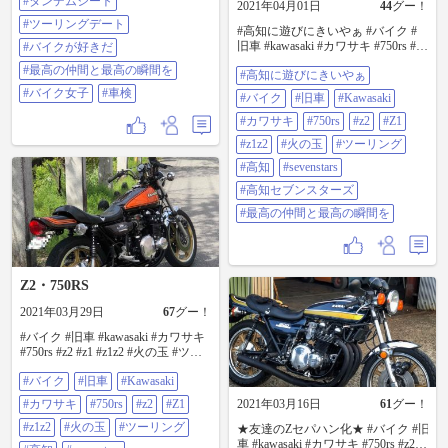
ーの音は最高😩(イントルーダーは
#タンデムシート
れ！お気をつけて✋ありがとう🥰
2021年04月01日
44
グー！
車検のためにマフラーを純正に戻
で、次なる目的地…「墨俣一夜
#ツーリングデート
しましたが、無音に等しいです😅)
#高知に遊びにきいやぁ #バイク #
城」。 写真4枚目…ここは記念写真
自分の体調のこともあり、まだし
旧車 #kawasaki #カワサキ #750rs #z2
#バイクが好きだ
のみ(暑さもピークを迎えてます39
ばらく自分で運転するのは難しい
#z1 #z1z2 #火の玉 #ツーリング #高
度ってねぇ💦) 流石に暑さにやられ
#最高の仲間と最高の瞬間を
#高知に遊びにきいやぁ
ですが、一生続けたい趣味です
知 #sevenstars #高知セブンスターズ
始めてます💦💦 ここからせっかく
ね！ #ハーレー#ソフテイルデラッ
#最高の仲間と最高の瞬間を
愛知に来ていただいたのに…岐阜
#バイク女子
#車検
#バイク
#旧車
#Kawasaki
クス#タンデムシート#ツーリング
で終わらすのはいけない！！と名
デート#バイクが好きだ #最高の仲
#カワサキ
#750rs
#z2
#Z1
古屋港トリトンへ！！途中、道の
間と最高の瞬間を #バイク女子 #車
駅立田ふれあいの里で一服
#z1z2
#火の玉
#ツーリング
検
(-。-)y-゜゜゜写真5枚目😎🚬 あ〜
#高知
#sevenstars
でもないこ〜でもないと笑いの絶
えない時間が続きます😄😄😄 そし
#高知セブンスターズ
て最後のスポット…名古屋港トリ
トンに到着…やっと日陰and心地よ
#最高の仲間と最高の瞬間を
い風にありつけました笑笑…そろ
そろ身体が干からび始めてます😂
写真6枚目…Vスタイルで記念写
真！ これは初めて☺️☺️ 7枚目〜10
Z2・750RS
枚目はトリトンでの風景です。 な
んやかんやで時間も18時をまわ
2021年03月29日
67
グー！
り…あっという間の楽しい時間は
過ぎ…タヌキックさんを始め皆さ
#バイク #旧車 #kawasaki #カワサキ
んをお見送りして今日は終わりと
#750rs #z2 #z1 #z1z2 #火の玉 #ツー
なりました。 次の遠征場所に向か
リング #高知 #sevenstars #高知セブ
う人、既に帰路の方…誰1人転ばず
#バイク
#旧車
#Kawasaki
ンスターズ #最高の仲間と最高の瞬
事故もなく…気温も含め最高の一
間を
#カワサキ
#750rs
#z2
#Z1
2021年03月16日
61
グー！
日となりました。 皆さん、本当に
ありがとうございました☺️ そし
#z1z2
#火の玉
#ツーリング
★友達のZセパハン化★ #バイク #旧
て、お疲れ様でございました🥰 本
車 #kawasaki #カワサキ #750rs #z2