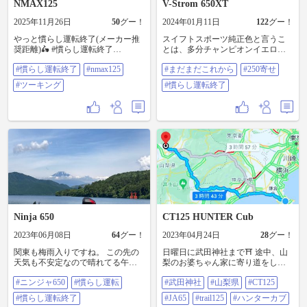
NMAX125
V-Strom 650XT
2025年11月26日
50
グー！
2024年01月11日
122
グー！
やっと慣らし運転終了(メーカー推
スイフトスポーツ純正色と言うこ
奨距離)🛵 #慣らし運転終了
とは、多分チャンピオンイエロー
#Nmax125 #ツーキング
だったかな？？ 夜の暇な時間を使
#慣らし運転終了
#nmax125
#まだまだこれから
#250寄せ
って、くちばしをラッピングして
みました。 これで、とりあえずV
#ツーキング
#慣らし運転終了
ストに見えるでしょ〜笑笑 今のラ
ッピングフィルムは良く出来てま
して、まぁ簡単にイメージチェン
ジが可能ですね笑笑 #まだまだこれ
から #250寄せ #慣らし運転終了
Ninja 650
CT125 HUNTER Cub
2023年06月08日
64
グー！
2023年04月24日
28
グー！
関東も梅雨入りですね。 この先の
日曜日に武田神社まで⛩️ 途中、山
天気も不安定なので晴れてる午前
梨のお婆ちゃん家に寄り道をして
中に白忍の慣らしを終わらせてき
帰りにいしとみにて焼豚ワンタン
#ニンジャ650
#慣らし運転
#武田神社
#山梨県
#CT125
ました😊 #ニンジャ650 #慣らし運
麺🍜✨ 走行距離303㌔でメーター距
転 #慣らし運転終了 #バイクのある
離が1245㌔🙌 慣らし運転卒業しま
#慣らし運転終了
#JA65
#trail125
#ハンターカブ
風景 #バイクのある生活 #箱根ツー
した🔥 600㌔の時にオイル交換して