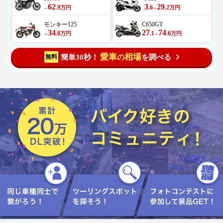
62
3
29
.9
.6
.2
万円
万円
～
～
モンキー125
C650GT
34
27
74
.8
.1
.6
万円
万円
～
～
愛車
相場
簡単30秒！
を調べる
無料
の