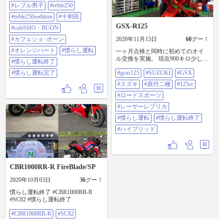
くべきだったm(_ _)m また今度の楽
#レブル男子
#reble250
しみにします(っ ॑꒳ ॑c)ﾜｸﾜｸ なので昼
は帰り道にあるオレンジハートで
#reble250sedition
#十和田
済ませました🏪 🏍🍔☕️🍩 バイクの
GSX-R125
#caféSHO・BUON
上でバクバク食べてたら頭のすぐ
上を雀が！⌒(ё)⌒ 目の前に雀の巣
#カフェショ･ボーン
2020年11月15日
60
グー！
がありました🤞 まだ巣が完成して
#オレンジハート
#慣らし運転
一ヶ月点検と同時に初めてのオイ
なかったので今度来た時は丁度小
ル交換を実施。 現在900キロ少し手
鳥が観られるかも！((o(｡>ω<｡)o))
#慣らし運転終了
前で少し早めですが慣らし運転終
楽しみがもうひとつ増えました(
#慣らし運転完了
#gsxr125
#SUZUKI
#GSX
了😆🙌 #gsxr125 #suzuki #gsx #スズ
＾ω＾) …って青森に帰ったら慣ら
キ #原付二種 #125cc #ロードスポー
し運転終わってた∑( ・∇・) \‪( ˙꒳​˙
#スズキ
#原付二種
#125cc
ツ #レーサーレプリカ #慣らし運転
\三/ ˙꒳​˙)/‬ヤッター #バイクが好きだ
#慣らし運転終了 #ハイブリッド
#ロードスポーツ
#バイクのある生活 #バイク好き #
ツーリング #HONDA #レブル250 #
#レーサーレプリカ
レブル250sエディション #レブル男
#慣らし運転
#慣らし運転終了
子 #reble250 #reble250sedition #十和
田 #caféSHO・BUON #カフェショ･
#ハイブリッド
ボーン #オレンジハート #慣らし運
転 #慣らし運転終了 #慣らし運転完
了
CBR1000RR-R FireBlade/SP
2020年10月03日
36
グー！
慣らし運転終了 #CBR1000RR-R
#SC82 #慣らし運転終了
#CBR1000RR-R
#SC82