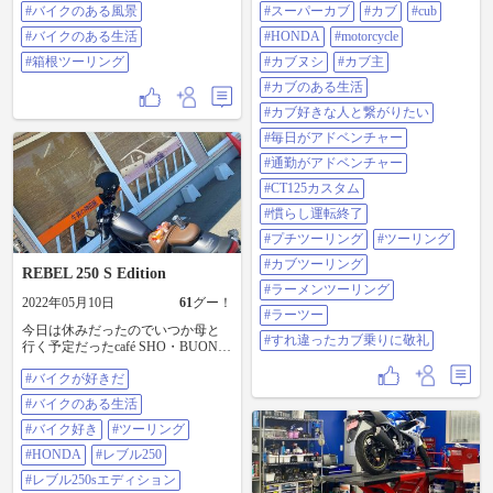
リング
#バイクのある風景
るので来週末あたりにまた交換し
#スーパーカブ
#カブ
#cub
て貰おうかな(*´꒳`*) #武田神社 #山
#バイクのある生活
#HONDA
#motorcycle
梨県 #ct125 #ja65 #trail125 #ハンター
カブ #スーパーカブ #カブ #cub
#箱根ツーリング
#カブヌシ
#カブ主
#honda #motorcycle #カブヌシ #カブ
#カブのある生活
主 #カブのある生活 #カブ好きな人
と繋がりたい #毎日がアドベンチャ
#カブ好きな人と繋がりたい
ー #通勤がアドベンチャー #ct125カ
#毎日がアドベンチャー
スタム #慣らし運転終了 #プチツー
リング #ツーリング #カブツーリン
#通勤がアドベンチャー
グ #ラーメンツーリング #ラーツー
#CT125カスタム
#すれ違ったカブ乗りに敬礼
#慣らし運転終了
#プチツーリング
#ツーリング
#カブツーリング
REBEL 250 S Edition
#ラーメンツーリング
2022年05月10日
61
グー！
#ラーツー
今日は休みだったのでいつか母と
#すれ違ったカブ乗りに敬礼
行く予定だったcafé SHO・BUONの
下見に行きました🍔🍟🏍³₃ 行きま
#バイクが好きだ
したが…… 今日は臨時？休みだそ
うで店主さんはいらっしゃいまし
#バイクのある生活
たがバーガーは食べれませんでし
た (´･ω･`)ｼｮﾎﾞｰﾝ 何やら撮影を邪魔
#バイク好き
#ツーリング
してしまったのに嫌な顔ひとつせ
#HONDA
#レブル250
ず謝ってくださいました👨🤳🏍👩
ちゃんとインスタ確認してから行
#レブル250sエディション