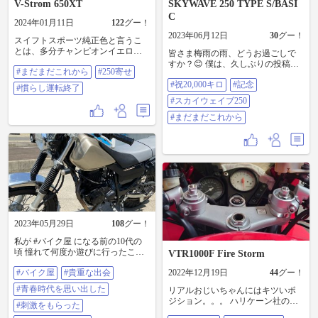
V-Strom 650XT
SKYWAVE 250 TYPE S/BASI
C
2024年01月11日
122
グー！
2023年06月12日
30
グー！
スイフトスポーツ純正色と言うこ
とは、多分チャンピオンイエロー
皆さま梅雨の雨、どうお過ごしで
だったかな？？ 夜の暇な時間を使
すか？😊 僕は、久しぶりの投稿で
#まだまだこれから
#250寄せ
って、くちばしをラッピングして
すが元気に走ってます♪ 出かけたり
みました。 これで、とりあえずV
#祝20,000キロ
#記念
整備したりではないのですが…走
#慣らし運転終了
ストに見えるでしょ〜笑笑 今のラ
行距離20,000キロになりましたー
#スカイウェイブ250
ッピングフィルムは良く出来てま
(*ﾟ▽ﾟﾉﾉﾞ☆ﾊﾟﾁﾊﾟﾁ まだまだこれか
して、まぁ簡単にイメージチェン
らも大切に乗っていきます😊
#まだまだこれから
ジが可能ですね笑笑 #まだまだこれ
20,000キロあたりでしておいた方が
から #250寄せ #慣らし運転終了
いいよってメンテあったりします
か？ オイル交換等はこまめにして
ますが、20,000キロならこれはって
メンテナンスありましたら教えて
下さい😊 最近少し燃費落ちてきて
ます(T ^ T) ＃祝20,000キロ ＃記念 #
スカイウェイブ250 ＃まだまだこれ
から
2023年05月29日
108
グー！
私が #バイク屋 になる前の10代の
頃 憧れて何度か遊びに行ったこと
VTR1000F Fire Storm
のあるカスタムショップの方に偶
#バイク屋
#貴重な出会
2022年12月19日
44
グー！
然会えた。 もうバイク屋は、やっ
ていないみたいだけどカッコ良く
#青春時代を思い出した
リアルおじいちゃんにはキツいポ
て痺れた #貴重な出会 #青春時代を
ジション。。。 ハリケーン社のハ
思い出した #刺激をもらった #まだ
#刺激をもらった
ンドルアップスペーサーを取付け
まだこれから #バイクが好きだ #バ