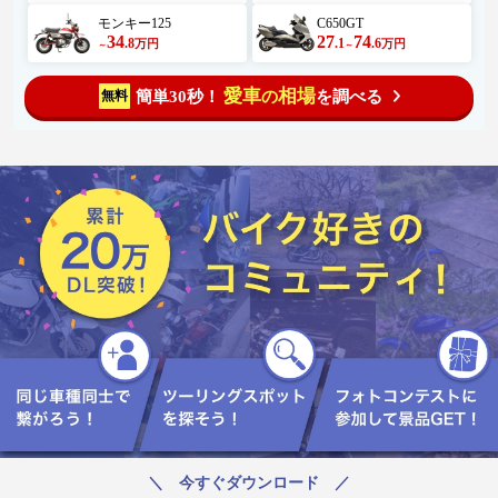
モンキー125
C650GT
34
27
74
.8
.1
.6
万円
万円
～
～
愛車
相場
簡単30秒！
を調べる
無料
の
＼ 今すぐダウンロード ／