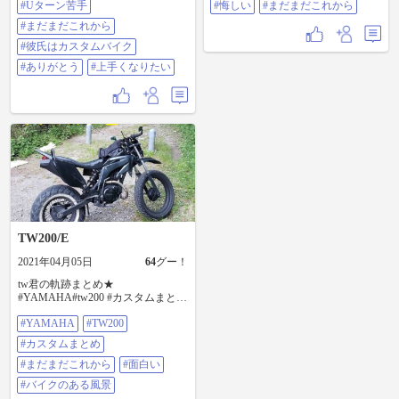
#Uターン苦手
#悔しい
#まだまだこれから
カスタムが趣味なのでSTちゃんも
やられんのかな❓🙄笑 直してくれて
#まだまだこれから
ありがとう😉 #スズキ #ST250 #バ
#彼氏はカスタムバイク
イク女子 #バイク好きと繋がりたい
#バイク好きと繋がりたい #Uター
#ありがとう
#上手くなりたい
ン苦手 #まだまだこれから #彼氏は
カスタムバイク #ありがとう #上手
くなりたい
TW200/E
2021年04月05日
64
グー！
tw君の軌跡まとめ★
#YAMAHA#tw200 #カスタムまとめ
#まだまだこれから#面白い#バイク
#YAMAHA
#TW200
のある風景
#カスタムまとめ
#まだまだこれから
#面白い
#バイクのある風景