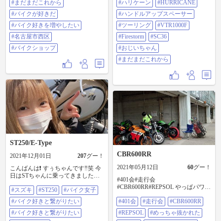
#まだまだこれから
#ハリケーン
#HURRICANE
てみました。 13mmの違いやけど見
イク好きを増やしたい #名古屋市西
た目もポジション的にも結構違う♪
区 #バイクショップ
#バイクが好きだ
#ハンドルアップスペーサー
ツーリング楽しみだ。 #ハリケーン
#バイク好きを増やしたい
#hurricane #ハンドルアップスペーサ
#ツーリング
#VTR1000F
ー #ツーリング #vtr1000f #firestorm
#名古屋市西区
#Firestorm
#SC36
#sc36 #おじいちゃん #まだまだこれ
から
#バイクショップ
#おじいちゃん
#まだまだこれから
ST250/E-Type
CBR600RR
2021年12月01日
207
グー！
2021年05月12日
60
グー！
こんばんは❗️ すぅちゃんです‼️笑 今
日はSTちゃんに乗ってきました☺️
#401会#走行会
🏍 かるーくご飯食べに行ってきた
#CBR600RR#REPSOL やっぱパワー
#スズキ
#ST250
#バイク女子
んです😋 コケなかったけどまだト
に慣れない #めっちゃ抜かれた#悔
ロイなーて思います🥲 今日は走る
#バイク好きと繋がりたい
#401会
#走行会
#CBR600RR
しい #まだまだこれから
前に だーりんが前回コケて曲がっ
てしまったクラッチレバーを意図
#バイク好きと繋がりたい
#REPSOL
#めっちゃ抜かれた
も簡単に直してくれました\( ˙▿˙ )/