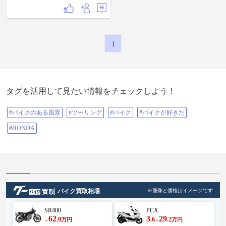
1
タグを活用して見たい情報をチェックしよう！
#バイクのある風景
#ツーリング
#バイク
#バイクが好きだ
#HONDA
バイク買取相場
※画像と価格はイメージです
SR400
PCX
62
3
29
.9
.6
.2
万円
万円
～
～