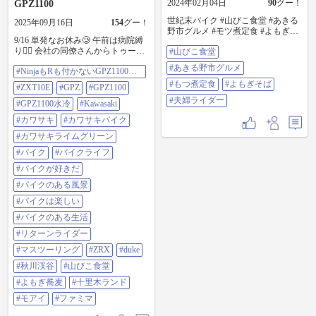
2024年02月04日
90
グー！
GPZ1100
世紀末バイク #山びこ食堂 #あきる
2025年09月16日
154
グー！
野市グルメ #モツ煮定食 #よもぎそ
9/16 単発なお休み🥲 午前は病院縛
ば #夫婦ライダー
り😮‍💨 会社の同僚さんからトゥーの
#山びこ食堂
お誘いを 受けていたので縛り解放
#あきる野市グルメ
#NinjaもRも付かないGPZ1100水
後(11時半過ぎ)出発〜🏍️💨 ジタッ
冷だよ😭
ク🏠→伊勢原大山IC→上野原IC→
#もつ煮定食
#よもぎそば
#ZXT10E
#GPZ
#GPZ1100
檜原村 →秋川渓谷(合流)→お蕎麦屋
#夫婦ライダー
探し右往左往→山びこ食堂 →千里
#GPZ1100水冷
#Kawasaki
木ランド→五日市→高尾→千木良
#カワサキ
#カワサキバイク
→ファミマ津久井三ケ木店(流れ解
放)→キタック🏠 先発してる会社の
#カワサキライムグリーン
同僚さん2人を 伊勢原大山ICから課
#バイク
#バイクライフ
金して先回りか後追いか 走りなが
ら考えた結果、後追いをチョイス
#バイクが好きだ
して 上野原ICで連絡したら既に秋
#バイクのある風景
川渓谷辺りに居るとの事で 後追い
失の敗😫 ちょりっとハイペースで
#バイクは楽しい
山越えしてからの 13時半に着して
#バイクのある生活
秋川渓谷 瀬音の湯で合流😮‍💨 おふた
りさんは昼食取らずに待っててく
#リターンライダー
れました🙇 しか〜しお店を探すも
#マスツーリング
#ZRX
#duke
休業やら激混みやらで 檜原街道を
右往左往😵 何とか辿り着いた山び
#秋川渓谷
#山びこ食堂
こ食堂さんで昼食ゲットン 「冷や
#よもぎ蕎麦
#十里木ランド
しぶっかけおろし肉よもぎ蕎麦」
を 美味しく頂きました🤤 食後は秋
#モアイ
#ファミマ
川渓谷に来たのに 渓谷らしい所へ
イッてないので 十里木ランド横の