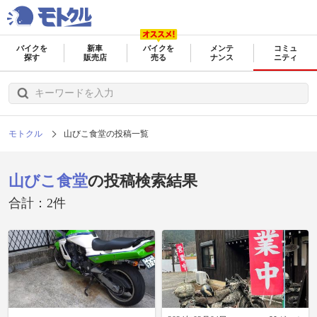
バイクを
新車
バイクを
メンテ
コミュ
探す
販売店
売る
ナンス
ニティ
モトクル
山びこ食堂の投稿一覧
山びこ食堂
の投稿検索結果
合計：2件