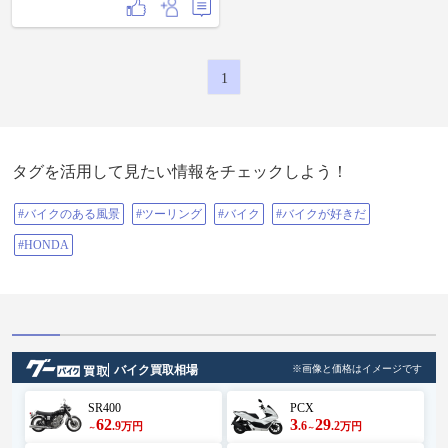
駐車場にバイク止めて ちょりっと
だけ河原を徘徊 帰路は大垂水経由
からのファミマ津久井三ケ木店で
休憩＆マッタリング🚬 国道412号を
走りながら流れ解放でキタ〜ック
1
🏠 #NinjaもRも付かないGPZ1100水
冷だよ😭 #ZXT10E #GPZ #GPZ1100
#GPZ1100水冷 #kawasaki #カワサキ
#カワサキバイク #カワサキライム
グリーン #バイク #バイクライフ #
バイクが好きだ #バイクのある風景
タグを活用して見たい情報をチェックしよう！
#バイクは楽しい #バイクのある生
活 #リターンライダー #マスツーリ
ング #ZRX #DUKE #秋川渓谷 #山び
#バイクのある風景
#ツーリング
#バイク
#バイクが好きだ
こ食堂 #よもぎ蕎麦 #十里木ランド
#モアイ #ファミマ
#HONDA
バイク買取相場
※画像と価格はイメージです
SR400
PCX
62
3
29
.9
.6
.2
万円
万円
～
～