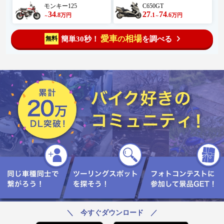
モンキー125
C650GT
34
27
74
.8
.1
.6
万円
万円
～
～
愛車
相場
簡単30秒！
を調べる
無料
の
＼ 今すぐダウンロード ／