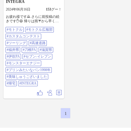
INTEGRA
2024年06月16日
153
グー！
お疲れ様です🙇 さらに前投稿の続
きです✋😆 帰りは雨☔から早く脱
出したかったので✋😭 高速道路の
#モトクル
#モトクル広報部
お世話になりました✋😄 伊吹PAで
✋😆 モンスターを注入して、プリ
#カスタムコンテスト
ン🍮みたいなパン1998年を食べま
した✋😄 美味しゅうございました
#ツーリング
#高速道路
🙇🙇🎵👍😉 その後✋😆 無事に帰っ
#福井県
#刀根PA
#滋賀県
て来ました🎵😉🙇🙇 ＃モトクル ＃
モトクル広報部 ＃カスタムコンテ
#伊吹PA
#セブン-イレブン
スト ＃ツーリング ＃高速道路 ＃福
#モンスターエナジー
井県 ＃刀根PA ＃滋賀県 ＃伊吹PA
＃セブン-イレブン ＃モンスターエ
#プリンみたいなパン1998年
ナジー ＃プリンみたいなパン1998
#美味しゅうございました
年 ＃美味しゅうございました ＃帰
宅 ＃INTEGRA
#帰宅
#INTEGRA
1