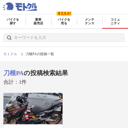
バイクを
新車
バイクを
メンテ
コミュ
探す
販売店
売る
ナンス
ニティ
モトクル
刀根PAの投稿一覧
刀根PA
の投稿検索結果
合計：1件