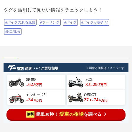
タグを活用して見たい情報をチェックしよう！
#バイクのある風景
#ツーリング
#バイク
#バイクが好きだ
#HONDA
バイク買取相場
※画像と価格はイメージです
SR400
PCX
62
3
29
.9
.6
.2
万円
万円
～
～
モンキー125
C650GT
34
27
74
.8
.1
.6
万円
万円
～
～
愛車
相場
簡単30秒！
を調べる
無料
の