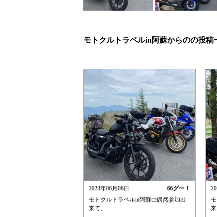
モトクルトラベルin阿蘇からのの投稿
2023年06月06日
66
グー！
2
モトクルトラベルin阿蘇に偶然参加出
モ
来て、
来