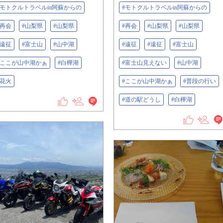
#モトクルトラベルin阿蘇からの
#モトクルトラベルin阿蘇からの
#再会
#山梨県
#山梨県
#再会
#山梨県
#山梨県
#遠征
#富士山
#山中湖
#遠征
#遠征
#富士山
#ここが山中湖かぁ
#白樺湖
#富士山見えない
#山中湖
#花火
#ここが山中湖かぁ
#普段の行い
#道の駅どうし
#白樺湖