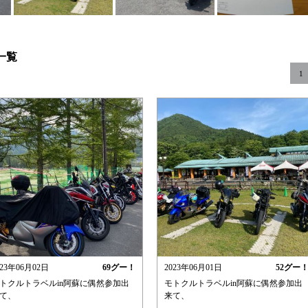
一覧
1
023年06月02日
69
グー！
2023年06月01日
52
グー
トクルトラベルin阿蘇に偶然参加出
モトクルトラベルin阿蘇に偶然参加出
て、
来て、