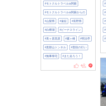
#モトクルトラベルin阿蘇
#モトクルトラベルin阿蘇からの
#山梨県
#遠征
#長野県
#白樺湖
#ビーナスライン
#美ヶ原高原
#霧ヶ峰
#明治亭
#恵那山トンネル
#普段の行い
#無事帰宅
#また走ろう！