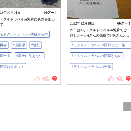
023年06月01日
66
グー！
トクルトラベルin阿蘇に偶然参加出
2022年12月18日
66
グー
て、
昨日は#モトクルトラベルin阿蘇でご一
#モトクルトラベルin阿蘇からの
緒した@viviさんの発案で@Kさんと...
#再会
#山梨県
#遠征
#モトクルトラベルin阿蘇でご一緒した@viviさんの発案で@Kさんと@かずたろさんと４人で、同じく参加者の@ksrzのランチを、食べに千葉県袖ヶうらへ！
#富士山
#富士山見えない
#モトクルトラベルin阿蘇からの
#展望台スポット
#モトクルトラベルin千葉
1