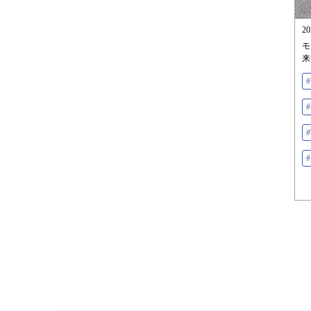
2
モ
来