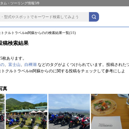
スタム・ツーリング情報5件
トクルトラベルin阿蘇からのの検索結果一覧(1/1)
投稿検索結果
5枚あります。
らの
、
富士山
、
白樺湖
などのタグがよくつけられています。投稿された
トクルトラベルin阿蘇からのに関する投稿をチェックして参考にしよ
写真