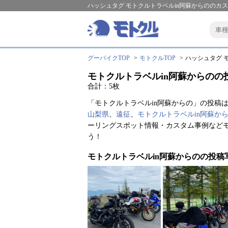
ハッシュタグ モトクルトラベルin阿蘇からののカ
グーバイクTOP
モトクルTOP
ハッシュタグ モ
モトクルトラベルin阿蘇からのの
合計：5枚
「モトクルトラベルin阿蘇からの」の投稿は
山梨県
、
遠征
、
モトクルトラベルin阿蘇か
ーリングスポット情報・カスタム事例などモ
う！
モトクルトラベルin阿蘇からのの投稿