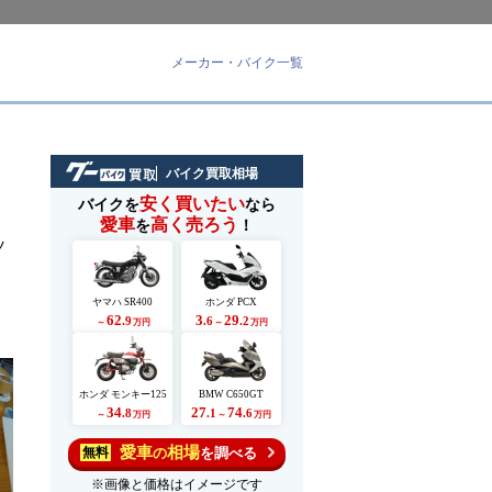
メーカー・バイク一覧
バイク買取相場
安く買いたい
バイクを
なら
愛車
高く売ろう
を
！
ツ
ヤマハ SR400
ホンダ PCX
62
3
29
.9
.6
.2
～
万円
～
万円
ホンダ モンキー125
BMW C650GT
34
27
74
.8
.1
.6
～
万円
～
万円
愛車
相場
の
を調べる
無料
※画像と価格はイメージです