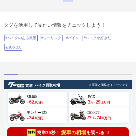
タグを活用して見たい情報をチェックしよう！
#バイクのある風景
#ツーリング
#バイク
#バイクが好きだ
#HONDA
バイク買取相場
※画像と価格はイメージです
SR400
PCX
62
3
29
.9
.6
.2
万円
万円
～
～
モンキー125
C650GT
34
27
74
.8
.1
.6
万円
万円
～
～
愛車
相場
簡単30秒！
を調べる
無料
の