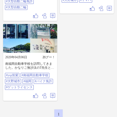
#大野城市
#ヤマハ
😅 なんとか頑張っていきたいと思
#大型自動二輪免許
います＼(^o^)／ #大型自動二輪教習
#大型自動二輪
#バイク免許 #免許 #教習 #大型自動
二輪免許 #大型自動二輪
2020年04月06日
21
グー！
南福岡自動車学校を訪問してきま
した。かなりご無沙汰のT先生とも
お会いできました(^^)とても良い天
#ysp筑紫
#南福岡自動車学校
気(^^)皆さん、教習頑張ってくださ
い！！ #ysp筑紫 #南福岡自動車学校
#大野城市
#福岡
#バイク免許
#大野城市 #福岡 #バイク免許 #ゲッ
トライセンス
#ゲットライセンス
1