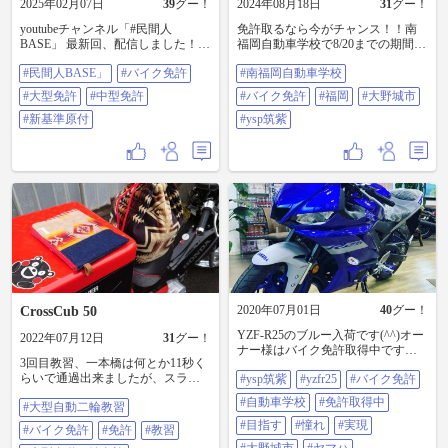
2025年02月07日
39
グー！
2024年08月18日
31
グー！
youtubeチャンネル「#民間人
免許取るなら今がチャンス！！南
BASE」 最新回、配信しました！
福岡自動車学校で8/20までの期間限
今回のテーマは「バイクの免許」
定です(^^) #南福岡自動車学校 #バ
#民間人BASE」
#バイク免許
#南福岡自動車学校
これからバイクに乗ろう！上の排
イク免許 #福岡 #大野城市 #ysp筑紫
気量へステップアップしたい！と
#大型免許
#中型免許
#バイク免許
#福岡
#大野城市
いう初心者ライダー、リターンラ
イダーのために作りました。是
#新基準原付
#ysp筑紫
非、ご覧下さい。 #バイク免許 #
大型免許 #中型免許 #新基準原付
2020年07月01日
40
グー！
CrossCub 50
YZF-R25のブルー入荷です(^^)オー
2022年07月12日
31
グー！
ナー様はバイク免許取得中です。
3回目教習、一本橋は何とか11秒く
バイクデビューはすぐそこです、
らいで通過出来ましたが、スラロ
#ysp筑紫
#yzfr25
#バイク免許
頑張ってください(^^) #ysp筑紫
ームが自分が不器用なのでアクセ
#yzfr25 #バイク免許 #自動車学校 #
#自動車学校
#免許取得中
#大型自動二輪教習
ルやクラッチ体を傾けるなど、上
免許取得中 #目指す #憧れ #実現 #
手くいかずパイロン倒しまくり
大野城市 #ヤマハ
#目指す
#憧れ
#実現
#バイク免許
#免許
#教習
で、なかなか7秒切れませんでした