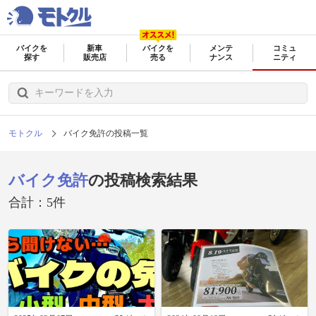
バイクを
新車
バイクを
メンテ
コミュ
探す
販売店
売る
ナンス
ニティ
モトクル
バイク免許の投稿一覧
バイク免許
の投稿検索結果
合計：5件