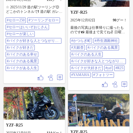
☆ 2025/11/29 道の駅ツーリング😊
どこかのトンネルで❗ 道の駅 ガレリ
YZF-R25
アかめおか 道の駅 ウッディー京北
#セロー250
#ツーリングセロー
2025年12月02日
90
グー！
道の駅 美山ふれあい広場 道の駅 名
田庄 #セロー250 #ツーリングセロ
#セローはいいぞおじさん
最後の写真は仕事帰りに撮ったも
ー #セローはいいぞおじさん #セロ
のです📸 最後まで見てね✌️ 日曜
ーが楽しい #バイクが好きな人とつ
#セローが楽しい
日… 天気が良すぎたので一人でウ
ながりたい #バイクが好きだ #バイ
#バイクが好きな人とつながりた
#かつらぎ町
#丹生酒殿神社
ロウロの続きの続き🏍³₃ 清水寺(せ
クのある幸せ #バイクのある風景 #
い
いすいじ)に行って… もう帰ろうと
ばいくがある人生
#バイクが好きだ
#大銀杏
#バイクのある風景
思ってたんやけど… あたかかくな
#バイクのある幸せ
ってきて… 走るのが気持ちよくな
#バイクのある人生
ってきたので… かつらぎ町の丹生
#バイクのある風景
#バイクが好きな人とつながりた
酒殿神社まで行ってきました🏍³₃
い
駐車場がいっぱいで止めれなかっ
#バイクがある人生
#バイクが大好きだ
#yzf
#R25
たです😅 この季節… 日曜日に行く
#YAMAHA
#フォトツー
もんではないですね😨 黃色い絨毯
は見に行けなかったけど… 山の上
から見る大銀杏も綺麗でした😊 #か
つらぎ町 #丹生酒殿神社 #大銀杏 #
バイクのある風景 #バイクのある人
生 #バイクが好きな人とつながりた
い #バイクが大好きだ #yzf #r25
#yamaha @japanriders #フォトツー
YZF-R25
YZF-R25