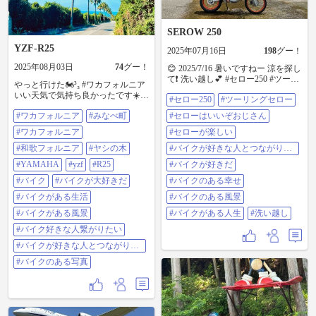
SEROW 250
YZF-R25
2025年07月16日
198
グー！
2025年08月03日
74
グー！
😊 2025/7/16 暑いですねー 涼を探し
て❗ 洗い越し💕 #セロー250 #ツーリ
やっと行けた🏍³₃ #ワカフォルニア
ングセロー #セローはいいぞおじさ
いい天気で気持ち良かったです☀️.°
#セロー250
#ツーリングセロー
ん #セローが楽しい #バイクが好き
#みなべ町 #ワカフォルニア #和歌
な人とつながりたい #バイクが好き
#ワカフォルニア
#みなべ町
#セローはいいぞおじさん
フォルニア #ヤシの木 #yamaha #yzf
だ #バイクのある幸せ #バイクのあ
#r25 #バイク #バイクが大好きだ #
#ワカフォルニア
る風景 #バイクがある人生 #洗い越
#セローが楽しい
バイクがある生活 #バイクがある風
し
景 #バイク好きな人繋がりたい #バ
#和歌フォルニア
#ヤシの木
#バイクが好きな人とつながりた
イクが好きな人とつながりたい #バ
い
#YAMAHA
#yzf
#R25
#バイクが好きだ
イクのある写真
#バイク
#バイクが大好きだ
#バイクのある幸せ
#バイクがある生活
#バイクのある風景
#バイクがある風景
#バイクがある人生
#洗い越し
#バイク好きな人繋がりたい
#バイクが好きな人とつながりた
い
#バイクのある写真