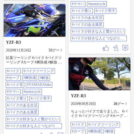
たい
#ヤマハ
#motorcycle
https://www.youtube.com/channel/UCX
yhdIMHW9iU4gINPx8dynQ
#バイク乗り
#バイク男子
#バイクのある生活
#バイクのある風景
#バイクが好きな人と繋がりたい
#バイクが好きな人とつながりた
YZF-R3
い
2020年11月24日
53
グー！
紅葉ツーリング #バイク #バイクツ
ーリング #カーブ #爽快感 #解放 #
バイク音 #YAMAHAbike #ヤマハ
#バイク
#バイクツーリング
#motorcycle #バイク乗り #バイク男
子 #バイクのある生活 #バイクのあ
#カープ
#爽快感
#解放
る風景 #バイクが好きな人と繋がり
たい #バイクが好きな人とつながり
#バイク音
#YAMAHAbike
たい
#ヤマハ
#motorcycle
https://www.youtube.com/channel/UCX
YZF-R3
yhdIMHW9iU4gINPx8dynQ
#バイク乗り
#バイク男子
2020年09月28日
26
グー！
#バイクのある生活
ちょっとバイクで走りました。 #バ
#バイクのある風景
イク #バイクツーリング #カーブ #
#バイクが好きな人と繋がりたい
爽快感 #解放 #バイク音
#バイク
#バイクツーリング
#YAMAHAbike #ヤマハ #motorcycle
#バイクが好きな人とつながりた
#バイク乗り #バイク男子 #バイク
い
#カープ
#爽快感
#解放
のある生活 #バイクのある風景 #バ