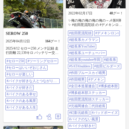
2022年02月17日
48
グー！
✨俺の俺の俺の俺の俺の～🎶第8弾
✨ #佐田毘流陀頭 の #デメキンロンt
GET⤴️ ステッカー8枚目👍 ステッカ
#佐田毘流陀頭
#デメキンロンt
SEROW 250
ー10枚集めたら非売品オリジナル
グッズちょーだい🙏（しつこい
#総長系カメラマン
2025年04月12日
164
グー！
🤣） #総長系カメラマン の宇野ち
ゃん普通自動二輪免許取得おめで
#総長系YouTuber
2025/4/12 セロー250:メンテ記録 走
と🎉 総長からのプレゼントのバイ
行距離 22,139キロ バッテリー交換
#総長系ユーチューバー
クがめっちゃ気になる⤴️ デメキンT
プラグ交換 少し走る😄 #セロー250
シャツあるからロンT要らんかなっ
#総長系youtuber作田
#総長系
#セロー250
#ツーリングセロー
#ツーリングセロー #セローはいい
て思ってたけど、袖の文字とステ
ぞおじさん #セローが楽しい #バイ
#SATAbuilders
#佐田ビルダーズ
#セローはいいぞおじさん
ッカーが😅 スーフォアちゃん今日
クが好きな人とつながりたい #バイ
車検＆プチカスタム終わって引き
#作田ブルースカイ晴男
クが好きだ #バイクのある幸せ #バ
#セローが楽しい
取ってきたけど、まだパーツ届い
イクのある風景 #ばいくがある人生
#作田晴男
#デメキン
#バイクが好きな人とつながりた
てないのあるからまた今度🏍 #総長
い
系youtuber #総長系ユーチューバー
#全日本造屋連合
#博多総本部
#バイクが好きだ
#総長系youtuber作田 #総長系
#博多総本部ステッカー
#satabuilders #佐田ビルダーズ #作田
#バイクのある幸せ
ブルースカイ晴男 #作田晴男 #デメ
#佐田毘流陀頭ステッカー
#バイクのある風景
キン #全日本造屋連合 #博多総本部
#元福岡連合二代目総長
#博多総本部ステッカー #佐田毘流
#バイクがある人生
陀頭ステッカー #元福岡連合二代目
#幻影元総長
#バッドボーイズ
総長 #幻影元総長 #バッドボーイズ
#バイクのない風景
#バイクのない風景 #バイクが好き
だ #バイクが好きな人と繋がりたい
#バイクが好きだ
#バイクが好き #バイクが好きな人