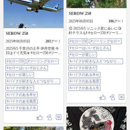
SEROW 250
2025年06月05日
186
グー！
😊 2025/6/5 ソニック君に会いに😘
針テラスも❗ #セロー250 #ツーリン
SEROW 250
グセロー #セローはいいぞおじさん
2025年06月05日
203
グー！
#セロー250
#ツーリングセロー
#セローが楽しい #バイクが好きな
人とつながりたい #バイクが好きだ
#セローはいいぞおじさん
2025/6/5 千里川の土手 伊丹空港 今
#バイクのある幸せ #バイクのある
日はイイ天気☀️ #セロー250 #ツーリ
#セローが楽しい
風景 #バイクがある人生
ングセロー #セローはいいぞおじさ
#セロー250
#ツーリングセロー
#バイクが好きな人とつながりた
ん #セローが楽しい #バイクが好き
い
な人とつながりたい #バイクが好き
#セローはいいぞおじさん
#バイクが好きだ
だ #バイクのある幸せ #バイクのあ
#セローが楽しい
る風景 #バイクがある人生
#バイクのある幸せ
#バイクが好きな人とつながりた
#バイクのある風景
い
#バイクが好きだ
#バイクがある人生
#バイクのある幸せ
#バイクのある風景
#バイクがある人生