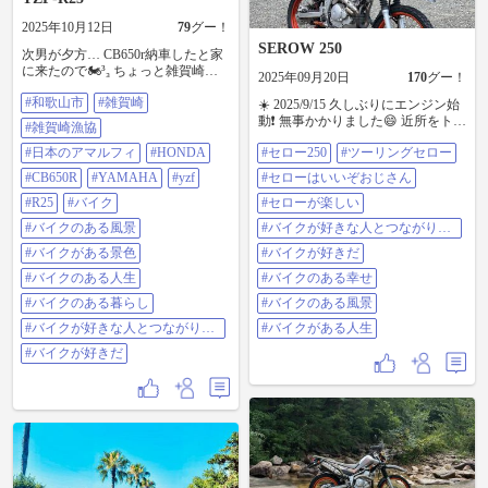
2025年10月12日
79
グー！
SEROW 250
次男が夕方… CB650r納車したと家
に来たので🏍³₃ ちょっと雑賀崎ま
2025年09月20日
170
グー！
で🏍³₃ #和歌山市 #雑賀崎 #雑賀崎
#和歌山市
#雑賀崎
漁協 #日本のアマルフィ #honda
☀️ 2025/9/15 久しぶりにエンジン始
#cb650r #yamaha #yzf #r25 #バイク #
動❗ 無事かかりました😄 近所をトコ
#雑賀崎漁協
バイクのある風景 #バイクがある景
トコ♪ ＃セロー250 #ツーリングセ
色 #バイクのある人生 #バイクのあ
#日本のアマルフィ
#HONDA
#セロー250
#ツーリングセロー
ロー #セローはいいぞおじさん #セ
る暮らし #バイクが好きな人とつな
ローが楽しい #バイクが好きな人と
#CB650R
#YAMAHA
#yzf
#セローはいいぞおじさん
がりたい #バイクが好きだ
つながりたい #バイクが好きだ #バ
#R25
#バイク
イクのある幸せ #バイクのある風景
#セローが楽しい
#バイクがある人生
#バイクのある風景
#バイクが好きな人とつながりた
い
#バイクがある景色
#バイクが好きだ
#バイクのある人生
#バイクのある幸せ
#バイクのある暮らし
#バイクのある風景
#バイクが好きな人とつながりた
#バイクがある人生
い
#バイクが好きだ