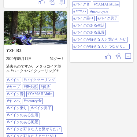
イクが好きな人と繋がりたい #バイ
#バイク音
#YAMAHAbike
クが好きな人とつながりたい
#ヤマハ
#motorcycle
https://www.youtube.com/channel/UCX
yhdIMHW9iU4gINPx8dy
#バイク乗り
#バイク男子
#バイクのある生活
#バイクのある風景
#バイクが好きな人と繋がりたい
#バイクが好きな人とつながりた
YZF-R3
い
2020年09月11日
52
グー！
過去ものですが、メタセコイア並
木 #バイク #バイクツーリング #カ
ーブ #爽快感 #解放 #バイク音
#バイク
#バイクツーリング
#YAMAHAbike #ヤマハ #motorcycle
#バイク乗り #バイク男子 #バイク
#カープ
#爽快感
#解放
のある生活 #バイクのある風景 #バ
イクが好きな人と繋がりたい #バイ
#バイク音
#YAMAHAbike
クが好きな人とつながりたい
#ヤマハ
#motorcycle
https://www.youtube.com/channel/UCX
yhdIMHW9iU4gINPx8dynQ
#バイク乗り
#バイク男子
#バイクのある生活
#バイクのある風景
#バイクが好きな人と繋がりたい
#バイクが好きな人とつながりた