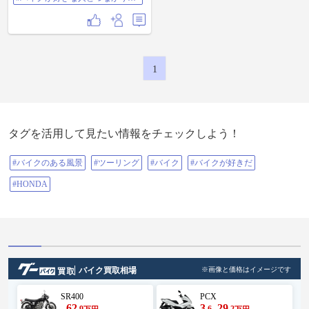
い
1
タグを活用して見たい情報をチェックしよう！
#バイクのある風景
#ツーリング
#バイク
#バイクが好きだ
#HONDA
バイク買取相場
※画像と価格はイメージです
SR400
PCX
62
3
29
.9
.6
.2
万円
万円