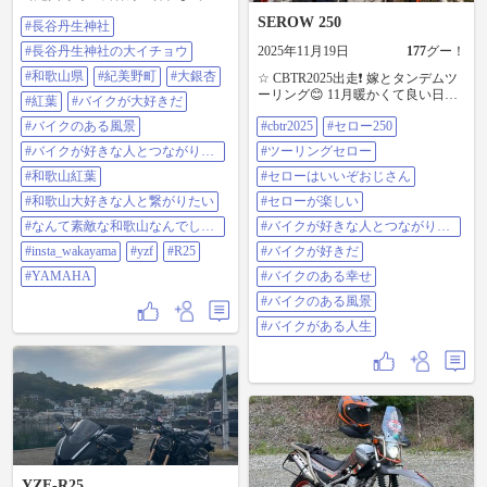
ライトアップの姿もキレイでした
SEROW 250
#長谷丹生神社
が… 昼間の姿も迫力があって、め
ちゃくちゃキレイでした✨ テレビ
#長谷丹生神社の大イチョウ
2025年11月19日
177
グー！
局の人達が取材に来ていて… 焦り
ながら写真撮りました😅 #長谷丹生
#和歌山県
#紀美野町
#大銀杏
☆ CBTR2025出走❗ 嫁とタンデムツ
神社 #長谷丹生神社の大イチョウ #
ーリング😊 11月暖かくて良い日程
#紅葉
#バイクが大好きだ
和歌山県 #紀美野町 #大銀杏 #紅葉
でした♪ 2025/11/14 びわ湖大津館 和
#バイクが大好きだ #バイクのある
#バイクのある風景
#cbtr2025
#セロー250
邇浜 道の駅くつき新本陣 道の駅 藤
風景 #バイクが好きな人とつながり
の里あどがわ マキノサニービーチ
#バイクが好きな人とつながりた
#ツーリングセロー
たい #和歌山紅葉 #和歌山大好きな
湖のテラス ※メタセコイア並木 つ
い
人と繋がりたい #なんて素敵な和歌
#和歌山紅葉
づら尾崎展望台 奥びわスポーツの
#セローはいいぞおじさん
山なんでしょう #insta_wakayama
森 三島池 彦根城 曽根沼湖岸緑地
#和歌山大好きな人と繋がりたい
#セローが楽しい
#yzf #r25 #yamaha
豊郷小学校旧校舎群 多賀大社
2025/11/15 矢橋帰帆公園 道の駅草
#なんて素敵な和歌山なんでしょ
#バイクが好きな人とつながりた
津グリーンプラザからすま 長命寺
う
い
#insta_wakayama
#yzf
#R25
#バイクが好きだ
#CBTR2025 #セロー250 #ツーリン
グセロー #セローはいいぞおじさん
#YAMAHA
#バイクのある幸せ
#セローが楽しい #バイクが好きな
#バイクのある風景
人とつながりたい #バイクが好きだ
#バイクのある幸せ #バイクのある
#バイクがある人生
風景 #バイクがある人生
YZF-R25