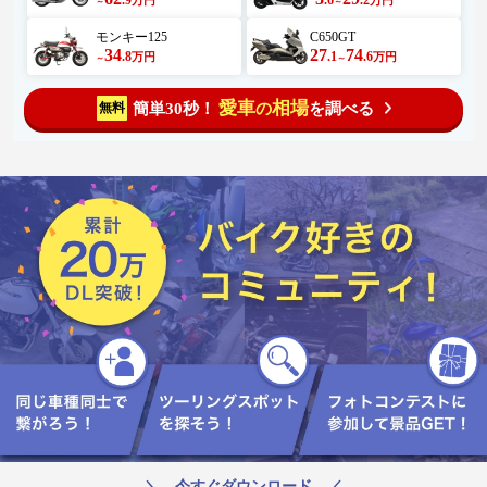
～
～
モンキー125
C650GT
34
27
74
.8
.1
.6
万円
万円
～
～
愛車
相場
簡単30秒！
を調べる
無料
の
＼ 今すぐダウンロード ／