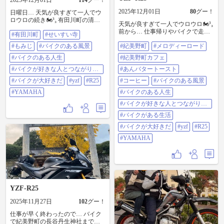
2025年12月01日
114
グー！
2025年12月01日
80
グー！
日曜日… 天気が良すぎて一人でウ
ロウロの続き🏍³₃ 有田川町の清水
天気が良すぎて一人でウロウロ🏍³₃
寺(せいすいじ)に行ってきました🍁
前から… 仕事帰りやバイクで走っ
#有田川町
#せいすい寺
いい天気だったのに… 山の中を走
てる時に… 何かしてるなぁー なん
って行ったのでメチャクチャ寒か
#もみじ
#バイクのある風景
#紀美野町
#メロディーロード
か作ってるなぁー と思ってた所
ったです😅 でも… 真っ赤なキレイ
に… コーヒーの文字が☕️𓈒 𓂂𓏸 カフェ
なもみじが見れて行って良かった
#バイクのある人生
#紀美野町カフェ
出来るんや!! と思っていた紀美野町
です😊 #有田川町 #せいすい寺 #も
#バイクが好きな人とつながりた
のメロディーロードのすぐ近く…
#あんバタートースト
みじ #バイクのある風景 #バイクの
い
KAZUDAAMAN CAFEさんにウロ
ある人生 #バイクが好きな人とつな
#バイクが大好きだ
#yzf
#R25
#コーヒー
#バイクのある風景
ウロしている途中に寄り道🏍³₃ 写
がりたい #バイクが大好きだ #yzf
真撮るの忘れたけど… コーヒーと
#YAMAHA
#バイクのある人生
#r25 #yamaha
あんバターフランスいただきまし
#バイクが好きな人とつながりた
た🍞 パンがとても美味しかったで
い
す😋 若いオーナーさんと奥さん…
#バイクがある生活
気さくに話が出来て楽しい時間を
#バイクが大好きだ
#yzf
#R25
過ごせました😊 自分たちで店を作
っていく感じが夢があり… 楽しそ
#YAMAHA
うで羨ましかったです✨ また近い
うちに行かせてもらいます✌️ #紀美
野町 #メロディーロード #紀美野町
カフェ #あんバタートースト #コー
ヒー #バイクのある風景 #バイクの
ある人生 #バイクが好きな人とつな
YZF-R25
がりたい #バイクがある生活 #バイ
クが大好きだ #yzf #r25 #yamaha
2025年11月27日
102
グー！
仕事が早く終わったので… バイク
で紀美野町の長谷丹生神社まで🏍³₃