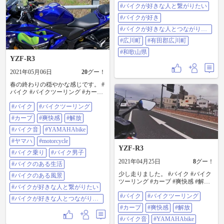
#バイクが好きな人と繋がりたい
とつながりたい #広川町 #有田郡広
川町 #和歌山県
#バイクが好き
#バイクが好きな人とつながりた
い
#広川町
#有田郡広川町
#和歌山県
YZF-R3
2021年05月06日
20
グー！
春の終わりの穏やかな感じです。 #
バイク #バイクツーリング #カーブ
#爽快感 #解放 #バイク音
#バイク
#バイクツーリング
#YAMAHAbike #ヤマハ #motorcycle
#バイク乗り #バイク男子 #バイク
#カープ
#爽快感
#解放
のある生活 #バイクのある風景 #バ
イクが好きな人と繋がりたい #バイ
#バイク音
#YAMAHAbike
クが好きな人とつながりたい
#ヤマハ
#motorcycle
https://www.youtube.com/channel/UCX
YZF-R3
yhdIMHW9iU4gINPx8dynQ
#バイク乗り
#バイク男子
2021年04月25日
8
グー！
#バイクのある生活
少し走りました。 #バイク #バイク
#バイクのある風景
ツーリング #カーブ #爽快感 #解放
#バイクが好きな人と繋がりたい
#バイク音 #YAMAHAbike #ヤマハ
#バイク
#バイクツーリング
#motorcycle #バイク乗り #バイク男
#バイクが好きな人とつながりた
子 #バイクのある生活 #バイクのあ
い
#カープ
#爽快感
#解放
る風景 #バイクが好きな人と繋がり
たい #バイクが好きな人とつながり
#バイク音
#YAMAHAbike