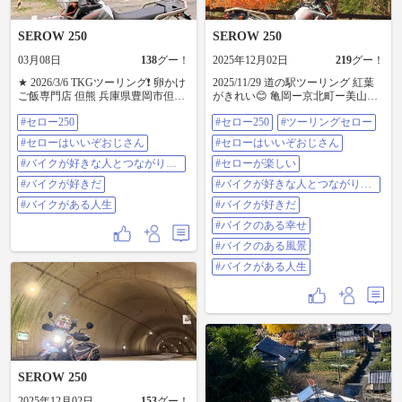
SEROW 250
SEROW 250
03月08日
138
グー！
2025年12月02日
219
グー！
★ 2026/3/6 TKGツーリング❗ 卵かけ
2025/11/29 道の駅ツーリング 紅葉
ご飯専門店 但熊 兵庫県豊岡市但東
がきれい😊 亀岡ー京北町ー美山町
町栗尾916 卵はいくつ使ってもOK
ーおおい町 #セロー250 #ツーリン
#セロー250
#セロー250
#ツーリングセロー
の「卵かけご飯定食」は、汁物、
グセロー #セローはいいぞおじさん
香物付き。 専用のしょう油は3種類
＃セローが楽しい #バイクが好きな
#セローはいいぞおじさん
#セローはいいぞおじさん
の中から選べます！ #セロー250 #
人とつながりたい #バイクが好きだ
セローはいいぞおじさん #バイクが
#バイクが好きな人とつながりた
#バイクのある幸せ #バイクのある
#セローが楽しい
好きな人とつながりたい #バイクが
い
風景 ＃ばいくがある人生
#バイクが好きだ
#バイクが好きな人とつながりた
好きだ #バイクがある人生
い
#バイクがある人生
#バイクが好きだ
#バイクのある幸せ
#バイクのある風景
#バイクがある人生
SEROW 250
2025年12月02日
153
グー！