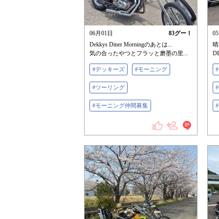
06月01日
83
グー！
0
Dekkys Diner Morningのあとは...
晴
気の合ったやつとフラッと磨墨の里...
D
#デッキーズ
#モーニング
#ツーリング
#モーニング仲間募集