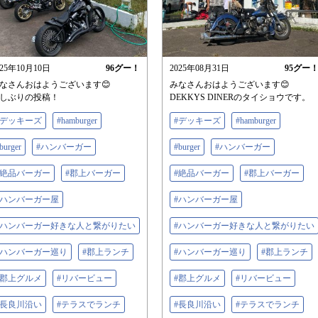
025年10月10日
96
グー！
2025年08月31日
95
グー
なさんおはようございます😊
みなさんおはようございます😊
しぶりの投稿！
DEKKYS DINERのタイショウです。
#デッキーズ
#hamburger
#デッキーズ
#hamburger
burger
#ハンバーガー
#burger
#ハンバーガー
#絶品バーガー
#郡上バーガー
#絶品バーガー
#郡上バーガー
#ハンバーガー屋
#ハンバーガー屋
#ハンバーガー好きな人と繋がりたい
#ハンバーガー好きな人と繋がりたい
#ハンバーガー巡り
#郡上ランチ
#ハンバーガー巡り
#郡上ランチ
#郡上グルメ
#リバービュー
#郡上グルメ
#リバービュー
#長良川沿い
#テラスでランチ
#長良川沿い
#テラスでランチ