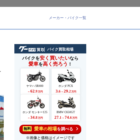
メーカー・バイク一覧
バイク買取相場
安く買いたい
バイクを
なら
愛車
高く売ろう
を
！
れ
ヤマハ SR400
ホンダ PCX
62
3
29
.9
.6
.2
～
万円
～
万円
ホンダ モンキー125
BMW C650GT
34
27
74
.8
.1
.6
～
万円
～
万円
愛車
相場
の
を調べる
無料
※画像と価格はイメージです