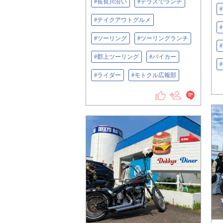
#長良川沿い
#テラスでランチ
#テイクアウトグルメ
#ツーリング
#ツーリングランチ
#郡上ツーリング
#バイカー
#ライダー
#モトクル広報部