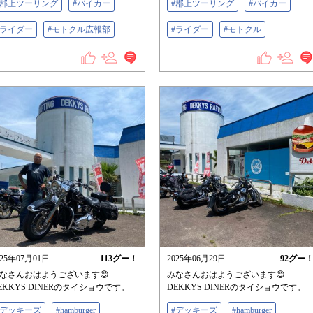
#郡上ツーリング
#バイカー
#郡上ツーリング
#バイカー
#ライダー
#モトクル広報部
#ライダー
#モトクル
025年07月01日
113
グー！
2025年06月29日
92
グー
なさんおはようございます😊
みなさんおはようございます😊
EKKYS DINERのタイショウです。
DEKKYS DINERのタイショウです。
#デッキーズ
#hamburger
#デッキーズ
#hamburger