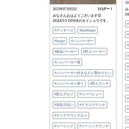
2
2025年07月03日
113
グー！
み
D
みなさんおはようございます😊
DEKKYS DINERのタイショウです。
#デッキーズ
#hamburger
#
#burger
#ハンバーガー
#絶品バーガー
#郡上バーガー
#ハンバーガー屋
#ハンバーガー好きな人と繋がりたい
#ハンバーガー巡り
#郡上ランチ
#郡上グルメ
#リバービュー
#長良川沿い
#テラスでランチ
#テイクアウトグルメ
#ツーリング
#ツーリングランチ