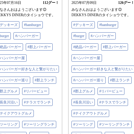
025年07月16日
112
グー！
2025年07月09日
126
グー
なさんおはようございます😊
みなさんおはようございます😊
EKKYS DINERのタイショウです。
DEKKYS DINERのタイショウです。
#デッキーズ
#hamburger
#デッキーズ
#hamburger
burger
#ハンバーガー
#burger
#ハンバーガー
#絶品バーガー
#郡上バーガー
#絶品バーガー
#郡上バーガー
#ハンバーガー屋
#ハンバーガー屋
#ハンバーガー好きな人と繋がりたい
#ハンバーガー好きな人と繋がりたい
#ハンバーガー巡り
#郡上ランチ
#ハンバーガー巡り
#郡上ランチ
#郡上グルメ
#リバービュー
#郡上グルメ
#リバービュー
#長良川沿い
#テラスでランチ
#長良川沿い
#テラスでランチ
#テイクアウトグルメ
#テイクアウトグルメ
#ツーリング
#ツーリングランチ
#ツーリング
#ツーリングランチ