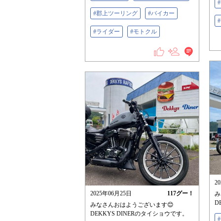
#郡上ツーリング
#バイカー
#ライダー
#モトクル
2
2025年06月25日
117
グー！
み
D
みなさんおはようございます😊
DEKKYS DINERのタイショウです。