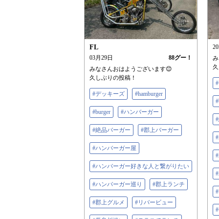
FL
2
03月29日
88
グー！
み
久
みなさんおはようございます😊
久しぶりの投稿！
#デッキーズ
#hamburger
#
#burger
#ハンバーガー
#絶品バーガー
#郡上バーガー
#ハンバーガー屋
#ハンバーガー好きな人と繋がりたい
#ハンバーガー巡り
#郡上ランチ
#郡上グルメ
#リバービュー