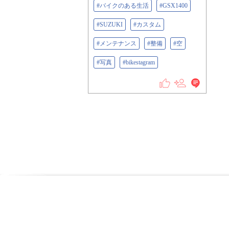
#バイクのある生活
#GSX1400
#SUZUKI
#カスタム
#メンテナンス
#整備
#空
#写真
#bikestagram