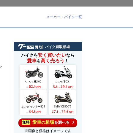
メーカー・バイク一覧
バイク買取相場
安く買いたい
バイクを
なら
愛車
高く売ろう
を
！
ッ
ヤマハ SR400
ホンダ PCX
62
3
29
.9
.6
.2
～
万円
～
万円
ホンダ モンキー125
BMW C650GT
34
27
74
.8
.1
.6
～
万円
～
万円
愛車
相場
の
を調べる
無料
※画像と価格はイメージです