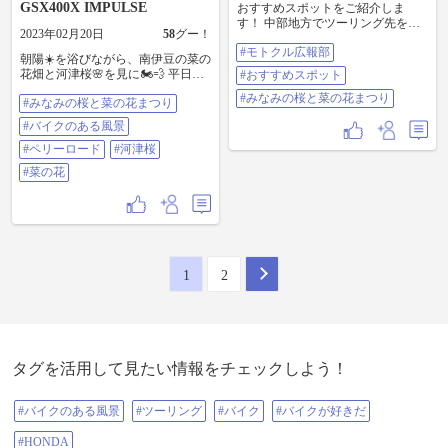
GSX400X IMPULSE
おすすめスポットをご紹介しま
す！ 中部地方でツーリング先をお
2023年02月20日
58
グー！
探しの方々、静岡県「みなみの桜
#モトクル広報部
と菜の花まつり」はいかがでしょ
朝陽☀️を浴びながら、南伊豆の菜の
うか〜？💁‍♀️ 第25回みなみの桜と菜
花畑と河津桜🌸を見に🏍💨 平日で
#おすすめスポット
の花まつりは2月1日～3月10日まで
したが、咲いている時期だけに混
の間静岡県賀茂郡南伊豆町下賀茂
#みなみの桜と菜の花まつり
#みなみの桜と菜の花まつり
んでました😮‍💨 けど、天気も良く、
で開催されます🌸✨ ここでは早咲
美味しい物食べて満足満足😋 疲れ
#バイクのある風景
きの桜、河津桜と菜の花が一緒に
ましたが、また行くんだろうなぁ
楽しめます🥰❕ 桜並木や菜の花畑だ
🙄 #みなみの桜と菜の花まつり #バ
#ペリーロード
#河津桜
けでなく桜と菜の花のコラボレー
イクのある風景 #ペリーロード #河
#菜の花
ションも😆 期間中は伊勢海老みそ
津桜 #菜の花
汁サービス、夜桜ライトアップ、
みなみの夜桜と竹灯りなどのイベ
ントもあるです🙌 ⚠バイクで行く
際は下記お気を付けください⚠
【車両進入禁止のお願い】 2/1～
3/10、毎日9：00～16：00までの
1
2
間、前原橋から加畑橋・河川管理
道路は車両進入をご遠慮願いま
す。 ※一部規制解除エリアあり 投
稿時には「 #モトクル広報部 」タ
グをぜひぜひお使いください〜🙇‍♀️
また、カスタム・メンテ🛠の投稿
タグを活用して見たい情報をチェックしよう！
も楽しみにしていますので、どん
どん投稿よろしくお願いします〜
👍 ※画像は@33178 さん、@39297
#バイクのある風景
#ツーリング
#バイク
#バイクが好きだ
さん、@39144 さん の過去投稿画像
を掲載させていただいております
#HONDA
🙇‍♀️ #おすすめスポット #みなみの桜