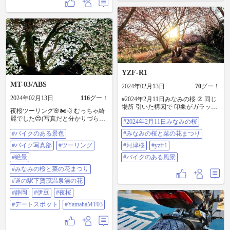
YZF-R1
MT-03/ABS
2024年02月13日
70
グー！
2024年02月13日
116
グー！
#2024年2月11日みなみの桜 ② 同じ
場所 引いた構図で 印象がガラッと
夜桜ツーリング🌸🏍️💨 むっちゃ綺
変わって いい感じです^^ #みなみ
麗でした😍(写真だと分かりづらい
#2024年2月11日みなみの桜
の桜と菜の花まつり #河津桜 #yzfr1
ですが…水面に映った夜桜とか🌸)
#バイクのある風景
#バイクのある景色
#みなみの桜と菜の花まつり
#バイクのある景色 #バイク写真部
#ツーリング #絶景 #みなみの桜と
#バイク写真部
#ツーリング
#河津桜
#yzfr1
菜の花まつり #道の駅下賀茂温泉湯
の花 #静岡 #伊豆 #夜桜 #デートス
#絶景
#バイクのある風景
ポット #yamahamt03
#みなみの桜と菜の花まつり
#道の駅下賀茂温泉湯の花
#静岡
#伊豆
#夜桜
#デートスポット
#YamahaMT03