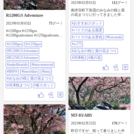
2023年03月01日
112
グー！
南伊豆町下加茂のみなみの桜と菜
の花まつりに行ってきました🌸🌼
R1200GS Adventure
大瀬崎に寄ったり、美味しい定食
2023年03月03日
75
グー！
#おすすめスポット
食べたり… 花粉グジュグジュで
454km。 小回りきくバイクでよく
#バイクのある風景
#r1200gsa #r1250gsa
走りましたー ( ｰ̀֊ｰ́)و♡ #おすすめス
#r1200gsadventure #r1250gsadventure
ポット #バイクのある風景 #バイク
#バイクのある景色
#Kawasaki
#MakeLifeARide #bmwmotorrad
のある景色 #Kawasaki #W175 #みな
#r1200gsa
#r1250gsa
#w175
#bmw #bmwbikes #bmcj #みなみの桜
みの桜と菜の花まつり #河津桜 #菜
と菜の花まつり #河津桜まつり #春
の花
#R1200GSAdventure
#みなみの桜と菜の花まつり
スポット
#R1250GSAdventure
#河津桜
#菜の花
#makelifearide
#bmwmotorrad
#BMW
#bmwbikes
#bmcj
#みなみの桜と菜の花まつり
#河津桜まつり
#春スポット
MT-03/ABS
2023年02月25日
176
グー！
昨日ですが、桜って参りました🌸