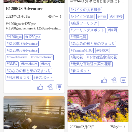
🌸🌸🏍💨 河津七滝と南伊豆は下賀
茂のほう:みなみのさくらと菜の花
R1200GS Adventure
#バイクのある風景
まつり🌸🌸🏍 今日のほうが天気良
いっスねー😁 わしゃ仕事😭 #バイ
2023年03月01日
46
グー！
#バイク写真部
#伊豆
#河津桜
クのある風景 #バイク写真部 #伊豆
#河津桜 #絶景ツーリング #ツーリ
#絶景ツーリング
#r1200gsa #r1250gsa
ングスポット #静岡 #河津七滝 #み
#r1200gsadventure #r1250gsadventure
#ツーリングスポット
#静岡
なみの桜と菜の花まつり
#MakeLifeARide #bmwmotorrad
#yamahamt03 #桜並木 #菜の花 #下賀
#r1200gsa
#r1250gsa
#河津七滝
#bmw #bmwbikes #bmcj #みなみの桜
茂温泉湯の花 #元気な百姓達の菜の
と菜の花まつり #河津桜まつり #春
#R1200GSAdventure
#みなみの桜と菜の花まつり
花畑#春スポット
スポット
#R1250GSAdventure
#YamahaMT03
#桜並木
#makelifearide
#bmwmotorrad
#菜の花
#下賀茂温泉湯の花
#BMW
#bmwbikes
#bmcj
#元気な百姓達の菜の花畑
#みなみの桜と菜の花まつり
#春スポット
#河津桜まつり
#春スポット
2023年02月02日
750
グー！