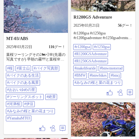
R1200GS Adventure
2025年03月21日
56
グー！
#r1200gsa #r1250gsa
#r1200gsadventure #r1250gsadventure
MT-03/ABS
#makelifearide #bmwmotorrad #bmw
2025年03月22日
116
グー！
#r1200gsa
#r1250gsa
#bmwbikes #bmcj #みなみの桜と菜
の花まつり
#R1200GSAdventure
葉桜ツーリングその2🏍️💨🌸(先週の
写真ですが) 早朝の霧🌁と葉桜🌸と
#R1250GSAdventure
富士山🗻…桜の見ごろ過ぎちゃっ
#桜
#富士山
#バイク写真部
#makelifearide
#bmwmotorrad
てましたが、コレはこれでなかな
か幽玄な…😃 ③バイクと葉桜 1〜3:
#バイクのある生活
#BMW
#bmwbikes
#bmcj
おおいゆめの里 4:青野川とバイク
と葉桜…爽やかでした😄(伊豆です)
#バイクのある風景
#みなみの桜と菜の花まつり
#桜 #富士山 #バイク写真部 #バイク
#おおいゆめの里
のある生活 #バイクのある風景 #お
おいゆめの里 #ツーリングスポット
#ツーリングスポット
#絶景
#絶景 #河津桜 #伊豆 #みなみの桜と
#河津桜
#伊豆
菜の花まつり #yamahamt03
#みなみの桜と菜の花まつり
#YamahaMT03