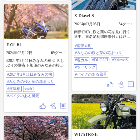
X Diavel S
2023年03月05日
54
グー！
南伊豆町に桜と葉の花を見に行く
途中、東名足柄御殿場付近は路面
が塩カルで真っ白でした😅
YZF-R1
#南伊豆町
(2023.2.26) 渋滞避けながら走った先
の南伊豆町は春爛漫。 #南伊豆町 #
2024年02月12日
69
グー！
#みなみの桜と菜の花まつり
みなみの桜と菜の花まつり #塩カル
#DUCATI #XdiavelS #ツーリング #
#塩カル
#DUCATI
#XdiavelS
#2024年2月11日みなみの桜 ① 久し
バイクのある風景
ぶりの投稿 下加茂のみなみの桜が
#ツーリング
早くも満開とのことで 行ってきま
#2024年2月11日みなみの桜
#バイクのある風景
した ほぼ満開で 場所によっては ま
だこれからのところも あと1週間は
#みなみの桜と菜の花まつり
綺麗な河津桜が楽しめそうです^^
しばらくみなみの桜 続きま〜す #
#河津桜
#yzfr1
みなみの桜と菜の花まつり #河津桜
#バイクのある風景
#yzfr1 #バイクのある風景
W175TR/SE