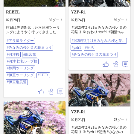
REBEL
YZF-R1
02月28日
39
グー！
02月24日
89
グー！
昨日は先週断念した河津桜ツーリ
＃2026年2月21日みなみの桜と菜の
ングにようやく行ってきましたよ
花祭り ⑥ おわり #yzfr1 #朝活 #みな
ー🌸 天城越えルートで河津七滝ル
みの桜と菜の花まつり まつりの菜
#アラ還ライダー
#2026年2月21日みなみの桜と菜の
ープ橋を経由して河津町へ、原木
の花の方
花祭り
は散りはじめていたけどかじやの
#みなみの桜と菜の花まつり
#yzfr1
#朝活
桜で撮影して、一路下田を通って
南伊豆まで目的のみなみの桜と菜
#河津桜
#龍宮窟
#みなみの桜と菜の花まつり
の花まつりへ‼️ 先週来れてたら凄い
#河津七滝ループ橋
景色だっただろうと思ったけど、
それでも一面の菜の花畑と川沿い
#静岡ツーリング
の桜を堪能して、海岸まで行き龍
#伊豆ツーリング
#ETCX
宮窟🐉を見学‼️ 往路は伊豆縦貫道、
中央道、修善寺道路など初めての
#伊豆縦貫道
道だったけど、事前にETCXの登録
をしていたのでスムーズに行けま
した。 往復460Km程の久々のロン
グツーリング、結構疲れたけど😓
やはりこの爽快感は何事にも変え
られないと実感しましたー #アラ還
YZF-R1
ライダー #みなみの桜と菜の花まつ
り #河津桜 #龍宮窟 #河津七滝ルー
02月23日
75
グー！
プ橋 #静岡ツーリング #伊豆ツーリ
ング #ETCX #伊豆縦貫道
＃2026年2月21日みなみの桜と菜の
花祭り ④ #yzfr1 #朝活 #みなみの桜