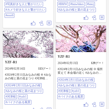
#写真好きな人と繋がりたい
#BMW
#bmwbikes
#bmcj
#カメラ好きな人と繋がりたい
#みなみの桜と菜の花まつり
#eosr6
YZF-R1
YZF-R1
2024年02月13日
129
グー！
2024年02月14日
113
グー！
#2024年2月11日みなみの桜 ③ 場所
変えて 本会場の近く #みなみの桜
#2024年2月11日みなみの桜 ④ #みな
と菜の花まつり #河津桜 #yzfr1 #バ
みの桜と菜の花まつり #河津桜
#2024年2月11日みなみの桜
イクのある風景
#yzfr1 #バイクのある風景
#2024年2月11日みなみの桜
#みなみの桜と菜の花まつり
#みなみの桜と菜の花まつり
#河津桜
#yzfr1
#河津桜
#yzfr1
#バイクのある風景
#バイクのある風景