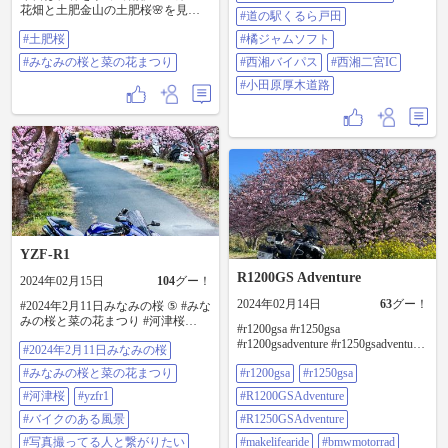
グでバーン！アレは絶対ワザと見
花畑と土肥金山の土肥桜🌸を見て
せたでしょ？ #Cafe&HumburgrRa-
#道の駅くるら戸田
きました🏍️ 途中、夕陽ヶ丘と雲見
maru 名物の#下田バーガー は金目
#土肥桜
#橘ジャムソフト
温泉♨️でもパチリ📱 気温も13℃ま
鯛をフライにして、甘辛いソース
であがり、風も穏やかで暖かい、
とカマンベールチーズを合わせた
#みなみの桜と菜の花まつり
#西湘バイパス
#西湘二宮IC
ツーリング日和でした😊 因みに、
ハンバーガー。揚げたてで、ホン
河津桜とみなみの桜は、ほぼ蕾み
#小田原厚木道路
トサクサク。こんな美味しいフィ
でした。 #土肥桜#みなみの桜と菜
ッシュバーガーあるんだって🍔目
の花まつり
からウロコでした！ #みなみの桜と
菜の花まつり 通りすがりに菜の花
畑を見つけ、立ち寄りました！桜
は終わったのかな？これからか
な？菜の花は見頃でした♪ #道の駅
くるら戸田 前回は寒くて食べられ
なかった #橘ジャムソフト やっぱ
り美味しい😋 帰り道、行きと同じ
#西湘バイパス を走っていると、ま
YZF-R1
さかの雨！雨予報出てなかったの
に…。 止みそうもないので、急遽
R1200GS Adventure
2024年02月15日
104
グー！
#西湘二宮IC で降りて、#小田原厚
木道路 に乗り換えると止んできま
2024年02月14日
63
グー！
#2024年2月11日みなみの桜 ⑤ #みな
した。やっぱり海沿いが降ってた
みの桜と菜の花まつり #河津桜
#r1200gsa #r1250gsa
みたい。 この日、メーターセット
#yzfr1 #バイクのある風景 #写真撮
#r1200gsadventure #r1250gsadventure
し忘れてわからないんだけど、た
#2024年2月11日みなみの桜
ってる人と繋がりたい #写真好きな
#makelifearide #bmwmotorrad #bmw
ぶん400km近く走ったかなぁ。もう
人と繋がりたい #カメラ好きな人と
#みなみの桜と菜の花まつり
#r1200gsa
#r1250gsa
#bmwbikes #bmcj #みなみの桜と菜
ね、ワインディングが普通…。無
繋がりたい #eosr6
の花まつり
心に走ったよ。いやぁ、満足し
#河津桜
#yzfr1
#R1200GSAdventure
た！今回もありがとう😊
#バイクのある風景
#R1250GSAdventure
#写真撮ってる人と繋がりたい
#makelifearide
#bmwmotorrad