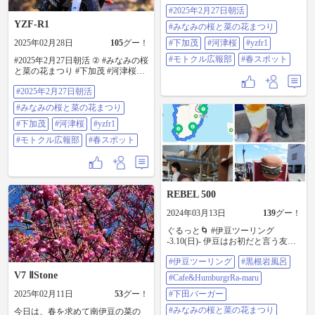
#yzfr1 #モトクル広報部 #春スポッ
#2025年2月27日朝活
ト
YZF-R1
#みなみの桜と菜の花まつり
2025年02月28日
105
グー！
#下加茂
#河津桜
#yzfr1
#モトクル広報部
#春スポット
#2025年2月27日朝活 ② #みなみの桜
と菜の花まつり #下加茂 #河津桜
#yzfr1 #モトクル広報部 #春スポッ
#2025年2月27日朝活
ト
#みなみの桜と菜の花まつり
#下加茂
#河津桜
#yzfr1
#モトクル広報部
#春スポット
REBEL 500
2024年03月13日
139
グー！
ぐるっと🌀 #伊豆ツーリング
-3.10(日)- 伊豆はお初だと言う友人
と2人、ハードなツーリングしてき
#伊豆ツーリング
#黒根岩風呂
たよ〜！！！ #黒根岩風呂 道路か
ら見えるかもしれん露天風呂とは
V7 ⅡStone
#Cafe&HumburgrRa-maru
聞いてた…。男湯は脱衣所に戻る
2025年02月11日
53
グー！
通路が、入り口の階段から見える
#下田バーガー
もんだから、ちょうどのタイミン
#みなみの桜と菜の花まつり
今日は、春を求めて南伊豆の菜の