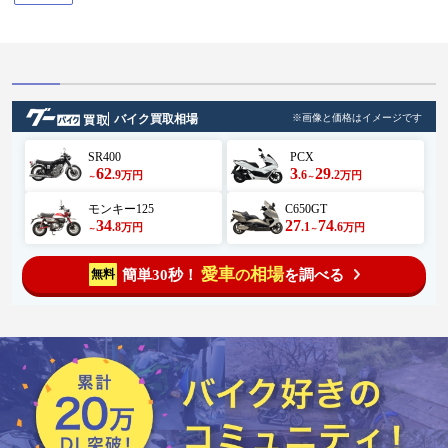
と菜の花まつり
バイク買取相場
※画像と価格はイメージです
SR400
PCX
62
3
29
.9
.6
.2
万円
万円
～
～
モンキー125
C650GT
34
27
74
.8
.1
.6
万円
万円
～
～
愛車
相場
簡単30秒！
を調べる
無料
の