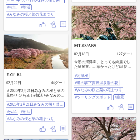
#2026年2月21日みなみの桜と菜の
花祭り
#yzfr1
#朝活
#みなみの桜と菜の花まつり
MT-03/ABS
02月18日
127
グー！
今朝の河津🌸、とっても綺麗でし
た🌸🌸🌸……寒かったけど🥶 伊豆
スカイラインも富士山見えて大満
YZF-R1
#河津桜
足🗻 #河津桜 #道の駅下賀茂温泉湯
の花 #みなみの桜と菜の花まつり #
02月22日
44
グー！
#道の駅下賀茂温泉湯の花
ツーリングスポット #絶景
#みなみの桜と菜の花まつり
＃2026年2月21日みなみの桜と菜の
花祭り ① #yzfr1 #朝活 #みなみの桜
#ツーリングスポット
#絶景
と菜の花まつり ここのところ バイ
#2026年2月21日みなみの桜と菜の
クに乗ってなくて 久しぶりの4:00
花祭り
おき 現地7:00着 混み合う前に ソロ
#yzfr1
#朝活
朝活( ‘-^ )b 9:00には撤収～ 反対方
向は この時間で 月ヶ瀬まで渋滞 ピ
#みなみの桜と菜の花まつり
ーク時の破壊力えぐい 朝イチに限
ります(* 'ᵕ' )☆