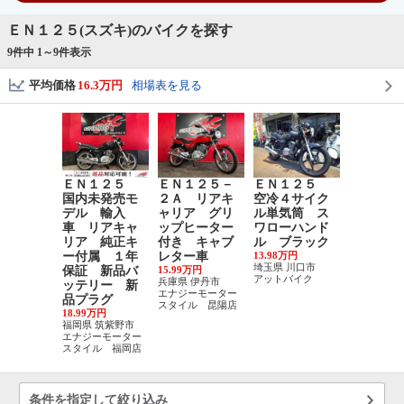
ＥＮ１２５(スズキ)のバイクを探す
9件中 1～
9
件表示
平均価格
16.3万円
相場表を見る
ＥＮ１２５
ＥＮ１２５－
ＥＮ１２５
国内未発売モ
２Ａ リアキ
空冷４サイク
デル 輸入
ャリア グリ
ル単気筒 ス
車 リアキャ
ップヒーター
ワローハンド
リア 純正キ
付き キャブ
ル ブラック
ー付属 １年
レター車
13.98万円
埼玉県 川口市
保証 新品バ
15.99万円
アットバイク
兵庫県 伊丹市
ッテリー 新
エナジーモーター
品プラグ
スタイル 昆陽店
18.99万円
福岡県 筑紫野市
エナジーモーター
スタイル 福岡店
条件を指定して絞り込み