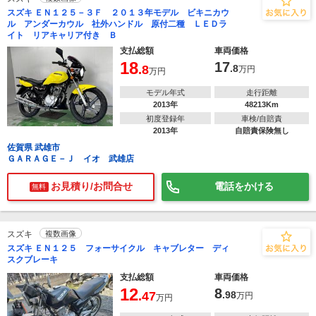
スズキ ＥＮ１２５－３Ｆ ２０１３年モデル ビキニカウ
ル アンダーカウル 社外ハンドル 原付二種 ＬＥＤラ
イト リアキャリア付き Ｂ
支払総額
車両価格
18
17
.8
.8
万円
万円
モデル年式
走行距離
2013年
48213Km
初度登録年
車検/自賠責
2013年
自賠責保険無し
佐賀県 武雄市
ＧＡＲＡＧＥ－Ｊ イオ 武雄店
お見積り/お問合せ
電話をかける
無料
スズキ
複数画像
スズキ ＥＮ１２５ フォーサイクル キャブレター ディ
スクブレーキ
支払総額
車両価格
12
8
.47
.98
万円
万円