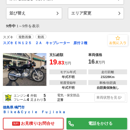
並び替え
エリア変更
9件中
1～
9
件を表示
スズキ
複数画像
動画
スズキ ＥＮ１２５ ２Ａ キャブレーター 原付２種
支払総額
車両価格
19
16
.83
.8
万円
万円
モデル年式
走行距離
年式不明
23228Km
初度登録年
車検/自賠責
年式不明
自賠責保険無し
4
5
電気・保安部品
エンジン
外観
車両状態を見る
4
5
フレーム
足まわり
正常
徳島県 鳴門市
Ｂｉｋｅ＆Ｃｙｃｌｅ Ｆｕｊｉｏｋａ
お見積り/お問合せ
電話をかける
無料