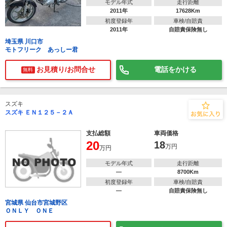
モデル年式
走行距離
2011年
17628Km
初度登録年
車検/自賠責
2011年
自賠責保険無し
埼玉県 川口市
モトフリーク あっしー君
お見積り/お問合せ
電話をかける
無料
スズキ
スズキ ＥＮ１２５－２Ａ
支払総額
車両価格
20
18
万円
万円
モデル年式
走行距離
―
8700Km
初度登録年
車検/自賠責
―
自賠責保険無し
宮城県 仙台市宮城野区
ＯＮＬＹ ＯＮＥ