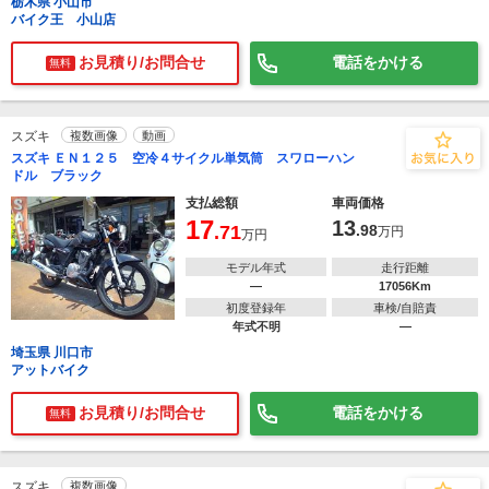
栃木県 小山市
バイク王 小山店
お見積り/お問合せ
電話をかける
無料
スズキ
複数画像
動画
スズキ ＥＮ１２５ 空冷４サイクル単気筒 スワローハン
ドル ブラック
支払総額
車両価格
17
13
.71
.98
万円
万円
モデル年式
走行距離
―
17056Km
初度登録年
車検/自賠責
年式不明
―
埼玉県 川口市
アットバイク
お見積り/お問合せ
電話をかける
無料
スズキ
複数画像