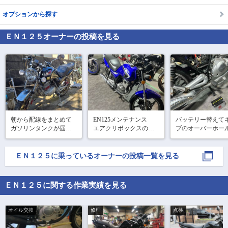
オプションから探す
ＥＮ１２５
オーナーの投稿を見る
朝から配線をまとめて
EN125メンテナンス

バッテリー替えて
ガソリンタンクが届い
エアクリボックスの金
ブのオーバーホー
たので前のタンクから
網外して、メインとス
では順調だったけ
ガソリンを移し替えて
ローの番手アップ。

トラブル発生‼️

タンクとサイドカバー
内圧コントロールバル
インマニのネジが
ＥＮ１２５
に乗っているオーナーの投稿一覧を見る
を取り付けヘッドライ
ブ取り付け、アーシン
ぎて取れない！

トも付けて何とか乗れ
グ、ドライブスプロケ
インパクトで勝負
るようになりました😊
ット14から15へ、つい
たらネジ山死亡😱

ＥＮ１２５に関する作業実績を見る
でにハブダンパ交換。

この後どうする？

先人様達の
とりあえず一服🚬
オイル交換
修理
点検