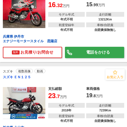
16
15
.32
.99
万円
万円
モデル年式
走行距離
年式不明
13212Km
初度登録年
車検/自賠責
年式不明
自賠責保険無し
兵庫県 伊丹市
エナジーモータースタイル 昆陽店
お見積り/お問合せ
電話をかける
無料
スズキ
複数画像
動画
スズキ ＥＮ１２５
支払総額
車両価格
23
19
.7
.8
万円
万円
モデル年式
走行距離
2018年
7239Km
初度登録年
車検/自賠責
年式不明
自賠責保険無し