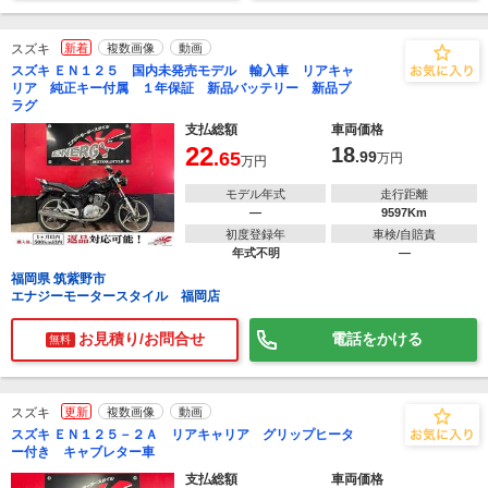
スズキ
新着
複数画像
動画
スズキ ＥＮ１２５ 国内未発売モデル 輸入車 リアキャ
リア 純正キー付属 １年保証 新品バッテリー 新品プ
ラグ
支払総額
車両価格
22
18
.65
.99
万円
万円
モデル年式
走行距離
―
9597Km
初度登録年
車検/自賠責
年式不明
―
福岡県 筑紫野市
エナジーモータースタイル 福岡店
お見積り/お問合せ
電話をかける
無料
スズキ
更新
複数画像
動画
スズキ ＥＮ１２５－２Ａ リアキャリア グリップヒータ
ー付き キャブレター車
支払総額
車両価格