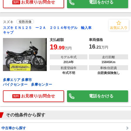
お見積り/お問合せ
電話をかける
無料
スズキ
複数画像
スズキ ＥＮ１２５ ー２Ａ ２０１４年モデル 輸入車
キャブ
支払総額
車両価格
19
16
.99
.21
万円
万円
モデル年式
走行距離
2014年
15845Km
初度登録年
車検/自賠責
年式不明
自賠責保険無し
多摩エリア 多摩市
バイクセンター 多摩センター
お見積り/お問合せ
電話をかける
無料
その他条件から探す
中古車から探す