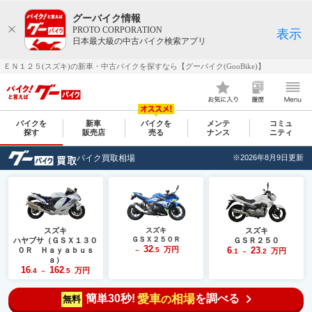
グーバイク情報
PROTO CORPORATION
表示
日本最大級の中古バイク検索アプリ
ＥＮ１２５(スズキ)の新車・中古バイクを探すなら【グーバイク(GooBike)】
バイクを
新車
バイクを
メンテ
コミュ
探す
販売店
売る
ナンス
ニティ
バイク買取相場
※2026年8月9日更新
スズキ
スズキ
スズキ
ＧＳＸ２５０Ｒ
ハヤブサ（ＧＳＸ１３０
ＧＳＲ２５０
32
万円
6
23
０Ｒ Ｈａｙａｂｕｓ
.5
万円
～
.1
.2
～
ａ）
16
162
万円
.4
.5
～
簡単30秒!
愛車
相場
を調べる
の
無料