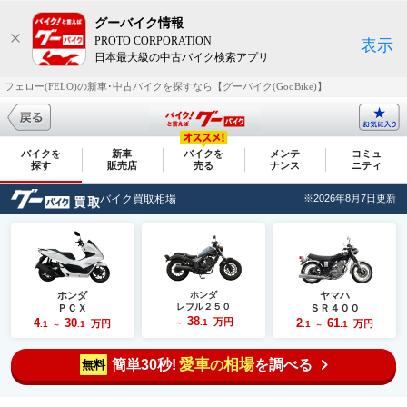
グーバイク情報
PROTO CORPORATION
表示
日本最大級の中古バイク検索アプリ
フェロー(FELO)の新車･中古バイクを探すなら【グーバイク(GooBike)】
バイクを
新車
バイクを
メンテ
コミュ
探す
販売店
売る
ナンス
ニティ
バイク買取相場
※2026年8月7日更新
ホンダ
ホンダ
ヤマハ
レブル２５０
ＰＣＸ
ＳＲ４００
38
4
30
万円
2
61
.1
万円
万円
.1
.1
～
.1
.1
～
～
愛車
相場
簡単30秒!
を調べる
の
無料