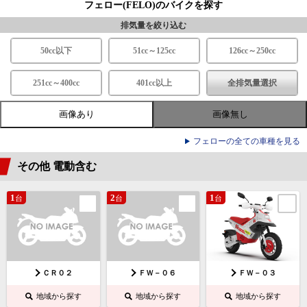
フェロー(FELO)のバイクを探す
排気量を絞り込む
50cc以下
51cc～125cc
126cc～250cc
251cc～400cc
401cc以上
全排気量選択
画像あり
画像無し
フェローの全ての車種を見る
その他 電動含む
1
2
1
台
台
台
ＣＲ０２
ＦＷ－０６
ＦＷ－０３
地域から探す
地域から探す
地域から探す