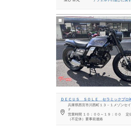
ＤＥＣＵＳ ＳＯＬＥ セラミックプロ
兵庫県西宮市川西町１３－１メゾンセイ
Ｆ
営業時間
１０：００～１９：００
定
（不定休）要事前連絡