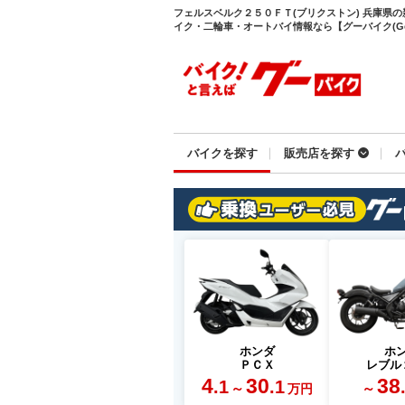
フェルスベルク２５０ＦＴ(ブリクストン) 兵庫県
イク・二輪車・オートバイ情報なら【グーバイク(Goo
バイクを探す
販売店を探す
ホンダ
ホ
ＰＣＸ
レブル
4
30
38
.1
.1
～
～
万円