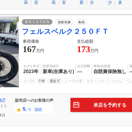
高
安
高
安
新
古
少
多
ＢＲＩＸＴＯＮ
複数画像
動画
フェルスベルク２５０ＦＴ
車両価格
支払総額
167
173
万円
万円
モデル年式
初度登録年
走行距離
車検/自賠責
2023年
新車(在庫あり)
―
自賠責保険無し
ナビ付
FI車
通販可
ノーマル車
セキュリティシステム
ワ
神戸
販売店へのお客様の声
来店を予約する
ミ１
5
36件
／5
休日