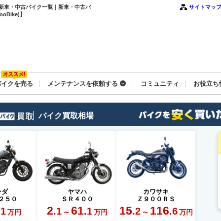
の新車・中古バイク一覧｜新車・中古バ
サイトマッ
Bike)】
バイクを売る
メンテナンスを依頼する
コミュニティ
お役立ち
バイク買取相場
ンダ
ヤマハ
カワサキ
２５０
ＳＲ４００
Ｚ９００ＲＳ
2
61
15
116
.1
.1
.1
.2
.6
～
～
万円
万円
万円