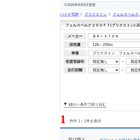
※2026年8月6日更新
バイクTOP
ブリクストン
フェルスベルク
フェルスベルク２５０ＦＴ(ブリクストン) 
メーカー
排気量
車種
初度登録年
～
走行距離
～
細かい条件で絞り込む
1
件中 1～1件を表示
並び替え
デフォルトの並びに戻