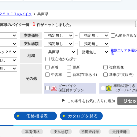
２５０ＦＴのバイク
兵庫県
1
兵庫県のバイク一覧
件がヒットしました。
本体価格
～
ASKを含め
支払総額
～
複数エリアを選
る
地域
現在地から探す
新着
更新
複数画像
中古車
新車(在庫あり)
新車(注文販売)
その他
グーバイク
車輌状態付き
保証付きプラン
（グーバイク
この条件をお気に入りに追加
価格相場表
カタログを見る
車両価格
支払総額
初度登録年
走行距離
す