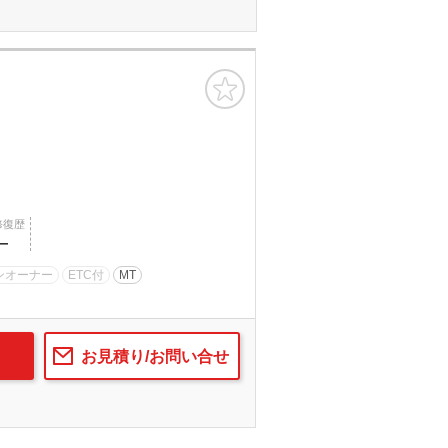
お気に入り
で
相場をチェック！
修復歴
―
車種選択するだけ、かんたん相場検索
ンオーナー
ETC付
MT
まずはメーカーを選択する
排気量
お見積り/お問い合せ
車種
型式(任意)
走行距離(任意)