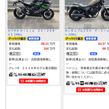
カワサキ Ｎｉｎｊａ ＺＸ－２５Ｒ
ホンダ レブル２５０ Ｅ－Ｃｌ
ＳＥ 249cc
ｈ 249cc
車両価格
98.33
万円
車両価格
64.37
支払総額
104
万円
支払総額
68
新車(在庫あり) 自賠責保険無し
新車(在庫あり) 自賠責保険無し
―
―
グレーII ２０２６年モデル展示開始
ベージュ 実車展示中展示車の
無・納期については販売店に必
問い合わせください。