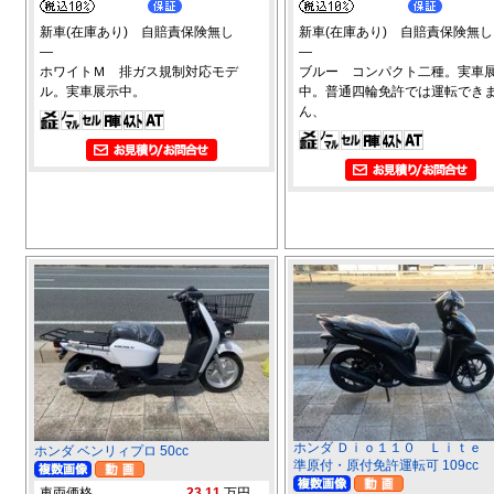
新車(在庫あり) 自賠責保険無し
新車(在庫あり) 自賠責保険無し
―
―
ホワイトＭ 排ガス規制対応モデ
ブルー コンパクト二種。実車
ル。実車展示中。
中。普通四輪免許では運転でき
ん、
ホンダ Ｄｉｏ１１０ Ｌｉｔｅ
ホンダ ベンリィプロ 50cc
準原付・原付免許運転可 109cc
車両価格
23.11
万円