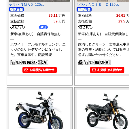
ヤマハ ＮＭＡＸ 125cc
ヤマハ ＡＸＩＳ Ｚ 125cc
車両価格
36.11
万円
車両価格
26.61
支払総額
39
万円
支払総額
29.5
新車(在庫あり) 自賠責保険無し
新車(在庫あり) 自賠責保険無し
―
―
ホワイト フルモデルチェンジ。エ
艶消しＤグリーン 実車展示中
ッジの効いたデザインになりまし
車の有無・納期については販売
た。実車展示中。商談可能
必ずお問い合わせください。