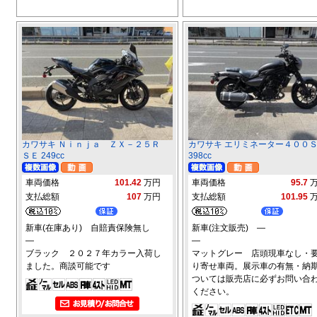
カワサキ Ｎｉｎｊａ ＺＸ－２５Ｒ
カワサキ エリミネーター４００
ＳＥ 249cc
398cc
車両価格
101.42
万円
車両価格
95.7
支払総額
107
万円
支払総額
101.95
新車(在庫あり) 自賠責保険無し
新車(注文販売) ―
―
―
ブラック ２０２７年カラー入荷し
マットグレー 店頭現車なし・
ました。商談可能です
り寄せ車両。展示車の有無・納
ついては販売店に必ずお問い合
ください。