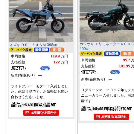
カワサキ エリミネーター４００
スズキ ＤＲ－Ｚ４ＳＭ 398cc
400cc
車両価格
119.9
万円
車両価格
95.7
支払総額
122
万円
支払総額
101.95
新車(在庫あり) ―
新車(在庫あり) ―
―
―
ライトブルー モタード入荷しまし
ＤグリーンＭ ２０２７年モデ
た。商談可能です。お気軽にお問い
ニューカラー入荷しました。商
合わせくださいませ。
能です