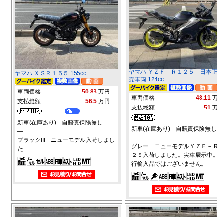
ヤマハ ＹＺＦ－Ｒ１２５ 日本
ヤマハ ＸＳＲ１５５ 155cc
売車両 124cc
車両価格
50.83
万円
車両価格
48.11
支払総額
56.5
万円
支払総額
51
新車(在庫あり) 自賠責保険無し
新車(在庫あり) 自賠責保険無し
―
―
ブラックIII ニューモデル入荷しまし
グレー ニューモデルＹＺＦ－
た
２５入荷しました。実車展示中
行輸入品ではございません。