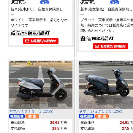
新車(在庫あり) 自賠責保険無し
新車(注文販売) 自賠責保険無し
―
―
ホワイト 実車展示中。柔らかなホ
ブラック 実車展示中展示車の
ワイトです
無・納期については販売店に必
問い合わせください。
ヤマハ ＡＸＩＳ Ｚ 125cc
ヤマハ ジョグ１２５ 125cc
車両価格
26.61
万円
車両価格
24.61
支払総額
29.5
万円
支払総額
27.5