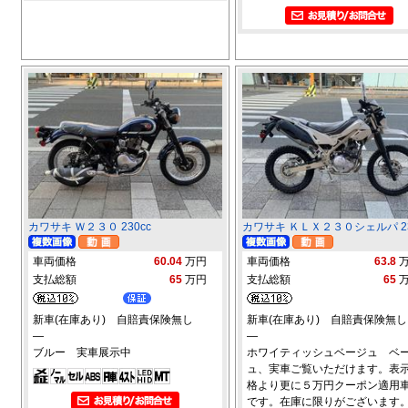
カワサキ Ｗ２３０ 230cc
カワサキ ＫＬＸ２３０シェルパ 23
車両価格
60.04
万円
車両価格
63.8
支払総額
65
万円
支払総額
65
新車(在庫あり) 自賠責保険無し
新車(在庫あり) 自賠責保険無し
―
―
ブルー 実車展示中
ホワイティッシュベージュ ベ
ュ、実車ご覧いただけます。表
格より更に５万円クーポン適用
です。在庫に限りがございます