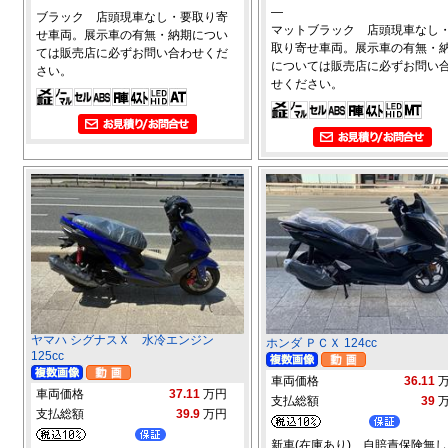
―
ブラック 店頭現車なし・要取り寄
マットブラック 店頭現車なし
せ車両。展示車の有無・納期につい
取り寄せ車両。展示車の有無・
ては販売店に必ずお問い合わせくだ
については販売店に必ずお問い
さい。
せください。
ヤマハ シグナスＸ 水冷エンジン
ホンダ ＰＣＸ 124cc
125cc
車両価格
36.11
車両価格
37.11
万円
支払総額
39
支払総額
39.9
万円
新車(在庫あり) 自賠責保険無し