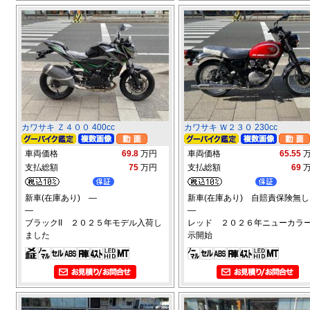
カワサキ Ｚ４００ 400cc
カワサキ Ｗ２３０ 230cc
車両価格
69.8
万円
車両価格
65.55
支払総額
75
万円
支払総額
69
新車(在庫あり) ―
新車(在庫あり) 自賠責保険無し
―
―
ブラックII ２０２５年モデル入荷し
レッド ２０２６年ニューカラ
ました
示開始