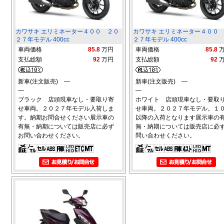
カワサキ エリミネーター４００ ２０
カワサキ エリミネーター４００
２７年モデル 400cc
２７年モデル 400cc
車両価格
85.8
万円
車両価格
85.8
支払総額
92
万円
支払総額
92
新車(注文販売) ―
新車(注文販売) ―
―
―
ブラック 店頭現車なし・要取り寄
ホワイト 店頭現車なし・要取
せ車両。２０２７年モデル入荷しま
せ車両。２０２７年モデル。１
す。納期お問合せください展示車の
以降の入荷となります展示車の
有無・納期については販売店に必ず
無・納期については販売店に必
お問い合わせください。
問い合わせください。