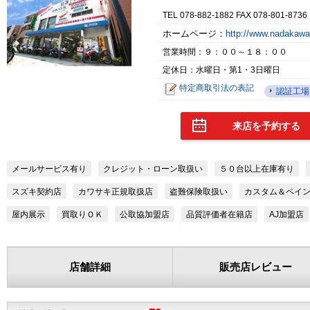
TEL 078-882-1882 FAX 078-801-8736
ホームページ：
http://www.nadakaw
営業時間：９：００～１８：００
定休日：水曜日・第1・3日曜日
特定商取引法の表記
認証工場
来店を予約する
メールサービス有り
クレジット・ローン取扱い
５０台以上在庫有り
スズキ契約店
カワサキ正規取扱店
盗難保険取扱い
カスタム＆ペイ
屋内展示
買取りＯＫ
公取協加盟店
品質評価者在籍店
AJ加盟店
店舗詳細
販売店レビュー