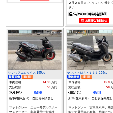
２月２６日までですのでご検討
さい
ヤマハ アエロックス 155cc
ヤマハ ＮＭＡＸ１５５ 155cc
車両価格
44.33
万円
車両価格
45.9
支払総額
50
万円
支払総額
50
新車(在庫あり) 自賠責保険無し
新車(在庫あり) 自賠責保険無し
―
―
マットグレー ニューモデルスポー
マットグレー 実車展示中。商
ツスクーター。実車展示中変速機
能です展示車の有無・納期につ