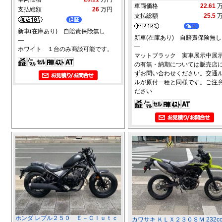
車両価格
22.61
支払総額
26
万円
支払総額
25.5
新車(在庫あり) 自賠責保険無し
新車(在庫あり) 自賠責保険無し
―
―
ホワイト １台のみ商談可能です。
マットブラック 実車展示中展
の有無・納期については販売店
ずお問い合わせください。交通
ルが原付一種と同様です。ご注
ださい
ホンダ レブル２５０ Ｅ－Ｃｌｕｔｃ
カワサキ ＫＬＸ２３０ＳＭ 232c