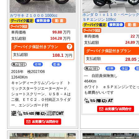
ホンダ Ｄｉｏ１１０・ベーシッ
カワサキ Ｚ１０００ 1000cc
ＳＰエンジン 109cc
車両価格
99.88
万円
車両価格
22
支払総額
104.28
万円
支払総額
24.89
グーバイク保証付きプラン
グーバイク保証付きプラン
支払総額
108.1
万円
支払総額
28.05
2016年 検2027/06
― 自賠責保険無し
12640Km
464Km
キャンディークリムゾンレッド ト
ホワイト ｅＳＰエンジンでと
リックスターラジエーターガード、
も燃費がいいです
ショートスクリーン、ＵＳＢ－Ａは
二個、ＥＴＣ２．０付純正スライダ
ー、エンジンガード付