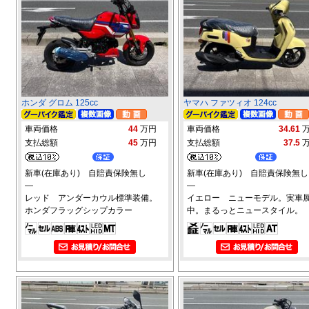
ホンダ グロム 125cc
ヤマハ ファツィオ 124cc
車両価格
44
万円
車両価格
34.61
支払総額
45
万円
支払総額
37.5
新車(在庫あり) 自賠責保険無し
新車(在庫あり) 自賠責保険無し
―
―
レッド アンダーカウル標準装備。
イエロー ニューモデル。実車
ホンダフラッグシップカラー
中。まるっとニュースタイル。