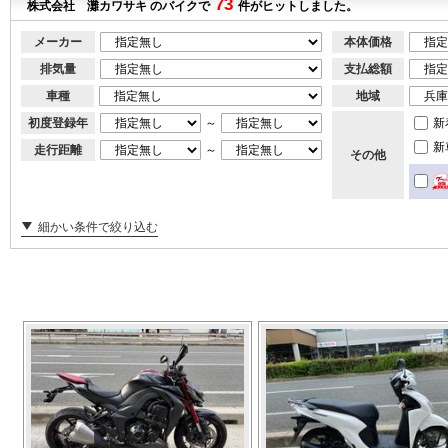
73
株式会社 灘カワサキ のバイクで
件がヒットしました。
メーカー
本体価格
排気量
支払総額
車種
地域
初度登録年
～
新
新
走行距離
～
その他
細かい条件で絞り込む