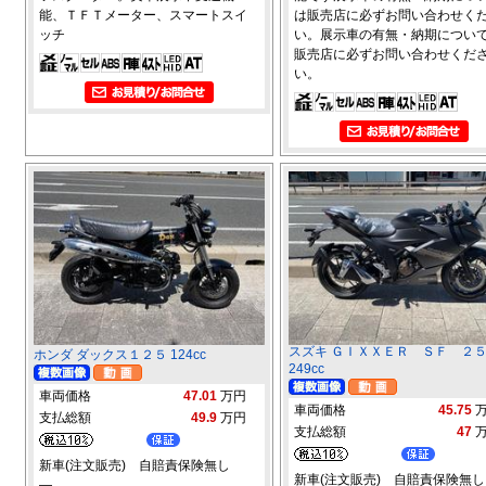
能、ＴＦＴメーター、スマートスイ
は販売店に必ずお問い合わせく
ッチ
い。展示車の有無・納期につい
販売店に必ずお問い合わせくだ
い。
スズキ ＧＩＸＸＥＲ ＳＦ ２
ホンダ ダックス１２５ 124cc
249cc
車両価格
47.01
万円
車両価格
45.75
支払総額
49.9
万円
支払総額
47
新車(注文販売) 自賠責保険無し
新車(注文販売) 自賠責保険無し
―