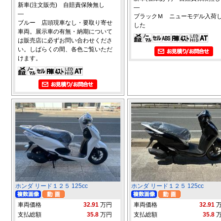
新車(注文販売) 自賠責保険無し
―
―
ブラックＭ ニューモデル入荷
ブルー 店頭現車なし・要取り寄せ
した
車両。展示車の有無・納期について
は販売店に必ずお問い合わせくださ
い。しばらくの間、各色ご覧いただ
けます。
ホンダ リード１２５ 125cc
ホンダ リード１２５ 125cc
車両価格
32.91
万円
車両価格
32.91
支払総額
35.8
万円
支払総額
35.8