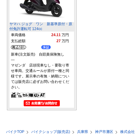
ヤマハ ジョグ ワン 新基準原付・原
付免許運転可 124cc
車両価格
24.11
万円
支払総額
27
万円
新車(注文販売) 自賠責保険無し
―
マゼンダ 店頭現車なし・要取り寄
せ車両。交通ルールが原付一種と同
様です。展示車の有無・納期につい
ては販売店に必ずお問い合わせくだ
さい。
バイクTOP
バイクショップ(販売店)
兵庫県
神戸市灘区
株式会社