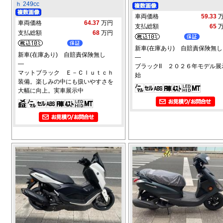
ｈ 249cc
車両価格
59.33
車両価格
64.37
万円
支払総額
65
支払総額
68
万円
新車(在庫あり) 自賠責保険無し
新車(在庫あり) 自賠責保険無し
―
―
ブラックII ２０２６年モデル展
マットブラック Ｅ－Ｃｌｕｔｃｈ
始
装備。楽しみの中にも扱いやすさを
大幅に向上。実車展示中