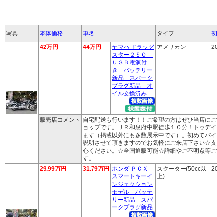
写真
本体価格
車名
タイプ
初
42万円
44万円
ヤマハ ドラッグ
アメリカン
2
スター２５０
ＵＳＢ電源付
き バッテリー
新品 スパーク
プラグ新品 オ
イル交換済み
販売店コメント
自宅配送も行います！！ご希望の方はぜひ当店にご
ョップです。ＪＲ和泉府中駅徒歩１０分！トゥデイ
ます（掲載以外にも多数展示中です）。初めてバイ
説明させて頂きますのでお気軽にご来店下さい☆支
心ください。☆全国通販可能☆詳細やご不明点等ご
す。
29.99万円
31.79万円
ホンダ ＰＣＸ
スクーター(50cc以
2
スマートキーイ
上)
ンジェクション
モデル バッテ
リー新品 スパ
ークプラグ新品