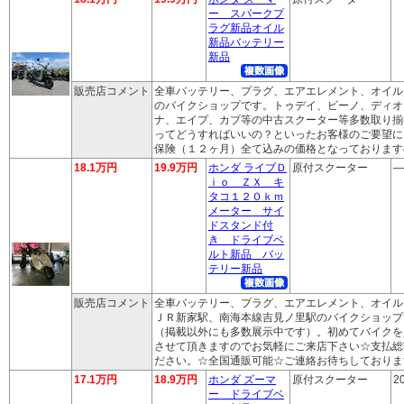
ー スパークプ
ラグ新品オイル
新品バッテリー
新品
販売店コメント
全車バッテリー、プラグ、エアエレメント、オイル
のバイクショップです。トゥデイ、ビーノ、ディオ
ナ、エイプ、カブ等の中古スクーター等多数取り揃
ってどうすればいいの？といったお客様のご要望に
保険（１２ヶ月）全て込みの価格となっております
18.1万円
19.9万円
ホンダ ライブＤ
原付スクーター
―
ｉｏ ＺＸ キ
タコ１２０ｋｍ
メーター サイ
ドスタンド付
き ドライブベ
ルト新品 バッ
テリー新品
販売店コメント
全車バッテリー、プラグ、エアエレメント、オイル
ＪＲ新家駅、南海本線吉見ノ里駅のバイクショップ
（掲載以外にも多数展示中です）。初めてバイクを
させて頂きますのでお気軽にご来店下さい☆支払総
ださい。☆全国通販可能☆ご連絡お待ちしておりま
17.1万円
18.9万円
ホンダ ズーマ
原付スクーター
2
ー ドライブベ