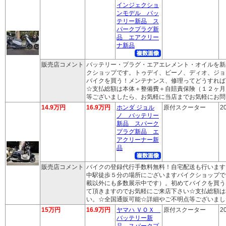
インジェクショ
ンモデル バッ
テリー新品 ス
パークプラグ新
品 エアクリー
ナ新品
販売店コメント
バッテリー・プラグ・エアエレメント・オイルを新
クショップです。トゥデイ、ビーノ、ディオ、ジョ
バイクを買う！メンテナンス、修理ってどうすれば
☆支払総額は本体＋整備費＋自賠責保険（１２ヶ月
等ございましたら、お気軽に当店までお気軽にお問
14.9万円
16.9万円
ホンダ ジョル
原付スクーター
2
ノ バッテリー
新品 スパーク
プラグ新品 エ
アクリーナー新
品
販売店コメント
バイクの登録代行手数料無料！自宅配送も行います
中駅徒歩５分の場所にございますバイクショップで
載以外にも多数展示中です）。初めてバイクを買う
て頂きますのでお気軽にご来店下さい☆支払総額は
い。☆全国通販可能☆詳細やご不明点等ございまし
15万円
16.9万円
ヤマハ ＶＯＸ
原付スクーター
2
バッテリー新
品 スパークプ