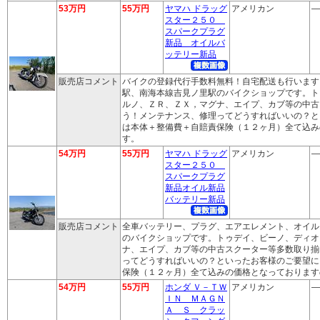
53万円
55万円
ヤマハ ドラッグ
アメリカン
―
スター２５０
スパークプラグ
新品 オイルバ
ッテリー新品
販売店コメント
バイクの登録代行手数料無料！自宅配送も行います
駅、南海本線吉見ノ里駅のバイクショップです。ト
ルノ、ＺＲ、ＺＸ，マグナ、エイプ、カブ等の中古
う！メンテナンス、修理ってどうすればいいの？と
は本体＋整備費＋自賠責保険（１２ヶ月）全て込み
す。
54万円
55万円
ヤマハ ドラッグ
アメリカン
―
スター２５０
スパークプラグ
新品オイル新品
バッテリー新品
販売店コメント
全車バッテリー、プラグ、エアエレメント、オイル
のバイクショップです。トゥデイ、ビーノ、ディオ
ナ、エイプ、カブ等の中古スクーター等多数取り揃
ってどうすればいいの？といったお客様のご要望に
保険（１２ヶ月）全て込みの価格となっております
54万円
55万円
ホンダ Ｖ－ＴＷ
アメリカン
―
ＩＮ ＭＡＧＮ
Ａ Ｓ クラッ