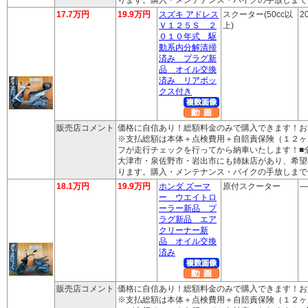
17.7万円
19.9万円
スズキ アドレス
スクーター(50cc以
2
Ｖ１２５Ｓ ２
上)
０１０年式 駆
動系内分解清掃
済み プラグ新
品 オイル交換
済み リアボッ
クス付き
販売店コメント
価格に自信あり！総額料金のみで購入できます！お
※支払総額は本体＋点検費用＋自賠責保険（１２ヶ
フが走行チェックを行ってから納車いたします！■
大津市・泉佐野市・岩出市にも姉妹店があり、希望
ります。購入・メンテナンス・バイクの手放しまで
18.1万円
19.9万円
ホンダ ズーマ
原付スクーター
―
ー ウエイトロ
ーラー新品 プ
ラグ新品 エア
クリーナー新
品 オイル交換
済み
販売店コメント
価格に自信あり！総額料金のみで購入できます！お
※支払総額は本体＋点検費用＋自賠責保険（１２ヶ