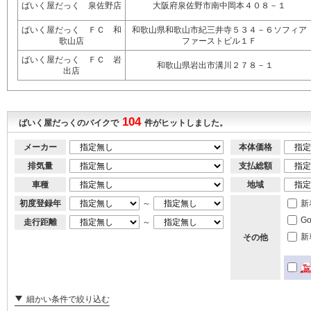
ばいく屋だっく 泉佐野店
大阪府泉佐野市南中岡本４０８－１
ばいく屋だっく ＦＣ 和
和歌山県和歌山市紀三井寺５３４－６ソフィア
歌山店
ファーストビル１Ｆ
ばいく屋だっく ＦＣ 岩
和歌山県岩出市溝川２７８－１
出店
104
ばいく屋だっくのバイクで
件がヒットしました。
メーカー
本体価格
排気量
支払総額
車種
地域
初度登録年
～
新
G
走行距離
～
新
その他
細かい条件で絞り込む