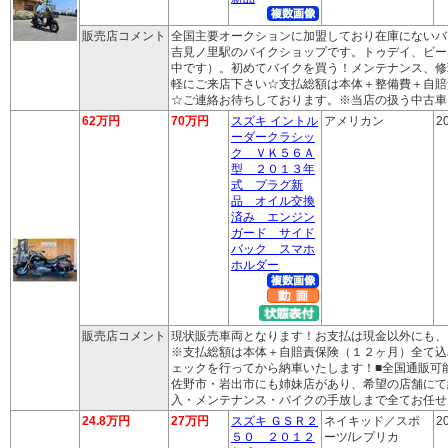
販売店コメント
全国主要オークションに加盟しており在庫にないバ
吉見ノ里駅のバイクショップです。トゥデイ、ビー
中です）。初めてバイクを買う！メンテナンス、修
軽にご来店下さい☆支払総額は本体＋整備費＋自賠
☆ご連絡お待ちしております。※当店の扱う中古車
62万円
70万円
スズキ イントル
アメリカン
2
ーダークラシッ
ク ＶＫ５６Ａ
型 ２０１３年
式 プラグ新
品 オイル交換
済み エンジン
ガード サイド
バック スマホ
ホルダー
販売店コメント
現状販売車両となります！お支払は現金以外にも、
※支払総額は本体＋自賠責保険（１２ヶ月）全て込
ェックを行ってから納車いたします！■全国通販可
佐野市・岩出市にも姉妹店があり、希望の店舗にて
入・メンテナンス・バイクの手放しまで全てお任せ
24.8万円
27万円
スズキ ＧＳＲ２
ネイキッド／スポ
2
５０ ２０１２
ーツ/レプリカ