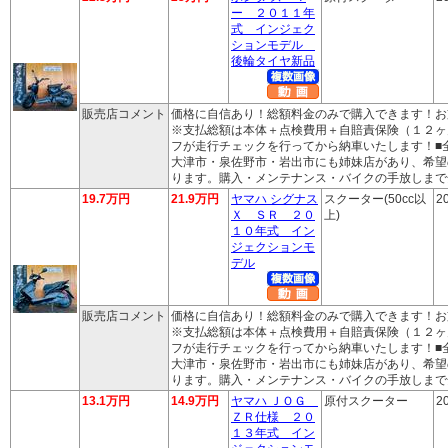
ー ２０１１年
式 インジェク
ションモデル
後輪タイヤ新品
販売店コメント
価格に自信あり！総額料金のみで購入できます！お
※支払総額は本体＋点検費用＋自賠責保険（１２ヶ
フが走行チェックを行ってから納車いたします！■
大津市・泉佐野市・岩出市にも姉妹店があり、希望
ります。購入・メンテナンス・バイクの手放しまで
19.7万円
21.9万円
ヤマハ シグナス
スクーター(50cc以
2
Ｘ ＳＲ ２０
上)
１０年式 イン
ジェクションモ
デル
販売店コメント
価格に自信あり！総額料金のみで購入できます！お
※支払総額は本体＋点検費用＋自賠責保険（１２ヶ
フが走行チェックを行ってから納車いたします！■
大津市・泉佐野市・岩出市にも姉妹店があり、希望
ります。購入・メンテナンス・バイクの手放しまで
13.1万円
14.9万円
ヤマハ ＪＯＧ
原付スクーター
2
ＺＲ仕様 ２０
１３年式 イン