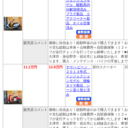
ジェクションモ
デル 駆動系内
分解清掃済み
プラグ新品 エ
アクリーナー新
品 オイル交換
済み
販売店コメント
価格に自信あり！総額料金のみで購入できます！お
※支払総額は本体＋点検費用＋自賠責保険（１２ヶ
フが走行チェックを行ってから納車いたします！■
大津市・泉佐野市・岩出市にも姉妹店があり、希望
ります。購入・メンテナンス・バイクの手放しまで
11.1万円
12.9万円
ヤマハ ビーノ
原付スクーター
2
２０１３年式
インジェクショ
ンモデル 後輪
タイヤ新品 シ
ート張り替え済
み
販売店コメント
価格に自信あり！総額料金のみで購入できます！お
※支払総額は本体＋点検費用＋自賠責保険（１２ヶ
フが走行チェックを行ってから納車いたします！■
大津市・泉佐野市・岩出市にも姉妹店があり、希望
ります。購入・メンテナンス・バイクの手放しまで