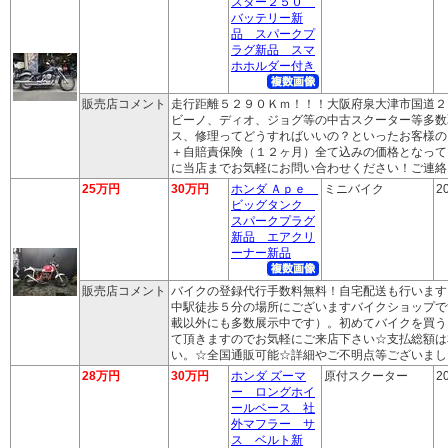
スター２５０
バッテリー新
品 スパークプ
ラグ新品 スマ
ホホルダー付き
販売店コメント
走行距離５２９０Ｋｍ！！！大阪府泉大津市国道２
ビーノ、ディオ、ジョグ等の中古スクーター等多数
ス、修理ってどうすればいいの？といったお客様の
＋自賠責保険（１２ヶ月）全て込みの価格となって
に当店までお気軽にお問い合わせください！ご連絡
25万円
30万円
ホンダ Ａｐｅ
ミニバイク
2
ビッグタンク
スパークプラグ
新品 エアクリ
ーナー新品
販売店コメント
バイクの登録代行手数料無料！自宅配送も行います
中駅徒歩５分の場所にございますバイクショップで
載以外にも多数展示中です）。初めてバイクを買う
て頂きますのでお気軽にご来店下さい☆支払総額は
い。☆全国通販可能☆詳細やご不明点等ございまし
28万円
30万円
ホンダ ズーマ
原付スクーター
2
ー ロングホイ
ールベース 社
外マフラー サ
ス ベルト新