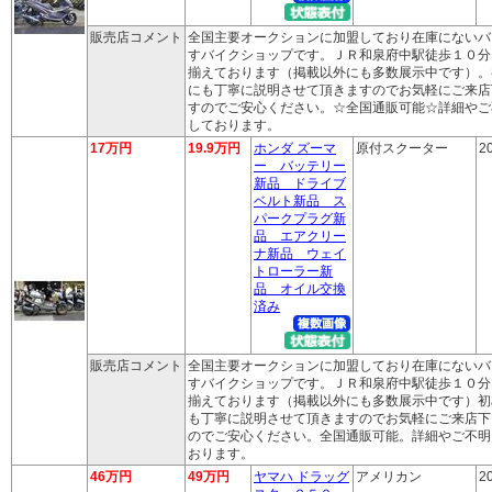
販売店コメント
全国主要オークションに加盟しており在庫にないバ
すバイクショップです。ＪＲ和泉府中駅徒歩１０分
揃えております（掲載以外にも多数展示中です）。
にも丁寧に説明させて頂きますのでお気軽にご来店
すのでご安心ください。☆全国通販可能☆詳細やご
しております。
17万円
19.9万円
ホンダ ズーマ
原付スクーター
2
ー バッテリー
新品 ドライブ
ベルト新品 ス
パークプラグ新
品 エアクリー
ナ新品 ウェイ
トローラー新
品 オイル交換
済み
販売店コメント
全国主要オークションに加盟しており在庫にないバ
すバイクショップです。ＪＲ和泉府中駅徒歩１０分
揃えております（掲載以外にも多数展示中です）初
も丁寧に説明させて頂きますのでお気軽にご来店下
のでご安心ください。全国通販可能。詳細やご不明
おります。
46万円
49万円
ヤマハ ドラッグ
アメリカン
2