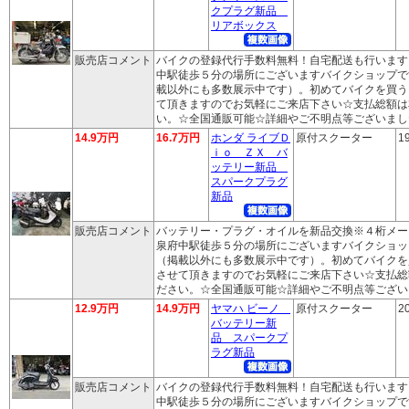
クプラグ新品
リアボックス
販売店コメント
バイクの登録代行手数料無料！自宅配送も行います
中駅徒歩５分の場所にございますバイクショップで
載以外にも多数展示中です）。初めてバイクを買う
て頂きますのでお気軽にご来店下さい☆支払総額は
い。☆全国通販可能☆詳細やご不明点等ございまし
14.9万円
16.7万円
ホンダ ライブＤ
原付スクーター
1
ｉｏ ＺＸ バ
ッテリー新品
スパークプラグ
新品
販売店コメント
バッテリー・プラグ・オイルを新品交換※４桁メー
泉府中駅徒歩５分の場所にございますバイクショッ
（掲載以外にも多数展示中です）。初めてバイクを
させて頂きますのでお気軽にご来店下さい☆支払総
ださい。☆全国通販可能☆詳細やご不明点等ござい
12.9万円
14.9万円
ヤマハ ビーノ
原付スクーター
2
バッテリー新
品 スパークプ
ラグ新品
販売店コメント
バイクの登録代行手数料無料！自宅配送も行います
中駅徒歩５分の場所にございますバイクショップで