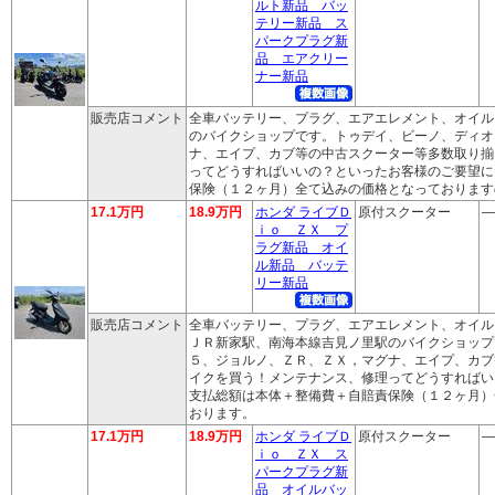
ルト新品 バッ
テリー新品 ス
パークプラグ新
品 エアクリー
ナー新品
販売店コメント
全車バッテリー、プラグ、エアエレメント、オイル
のバイクショップです。トゥデイ、ビーノ、ディオ
ナ、エイプ、カブ等の中古スクーター等多数取り揃
ってどうすればいいの？といったお客様のご要望に
保険（１２ヶ月）全て込みの価格となっております
17.1万円
18.9万円
ホンダ ライブＤ
原付スクーター
―
ｉｏ ＺＸ プ
ラグ新品 オイ
ル新品 バッテ
リー新品
販売店コメント
全車バッテリー、プラグ、エアエレメント、オイル
ＪＲ新家駅、南海本線吉見ノ里駅のバイクショップ
５、ジョルノ、ＺＲ、ＺＸ，マグナ、エイプ、カブ
イクを買う！メンテナンス、修理ってどうすればい
支払総額は本体＋整備費＋自賠責保険（１２ヶ月）
おります。
17.1万円
18.9万円
ホンダ ライブＤ
原付スクーター
―
ｉｏ ＺＸ ス
パークプラグ新
品 オイルバッ