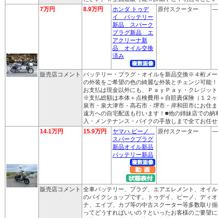
7万円
8.9万円
ホンダ トゥデ
原付スクーター
―
イ バッテリー
新品 スパーク
プラグ新品 エ
アクリーナ新
品 オイル交換
済み
販売店コメント
バッテリー・プラグ・オイルを新品交換※４桁メー
の外装をご希望の色の綺麗な外装とチェンジ可能！
お支払は現金以外にも、ＰａｙＰａｙ・クレジット
※支払総額は本体＋点検費用＋自賠責保険（１２ヶ
泉市・泉大津市・高石市・堺市・岸和田市にお住ま
遠方への自宅配送も行います！■他の姉妹店での納
入・メンテナンス・バイクの手放しまで全てお任せ
14.1万円
15.9万円
ヤマハ ビーノ
原付スクーター
―
スパークプラグ
新品オイル新品
バッテリー新品
販売店コメント
全車バッテリー、プラグ、エアエレメント、オイル
のバイクショップです。トゥデイ、ビーノ、ディオ
ナ、エイプ、カブ等の中古スクーター等多数取り揃
ってどうすればいいの？といったお客様のご要望に