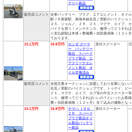
テリー新品
販売店コメント
全車バッテリー、プラグ、エアエレメント、オイル
駅ＪＲ新家駅、南海本線吉見ノ里駅のバイクショッ
２５、ジョルノ、ＺＲ、ＺＸ，マグナ、エイプ、カ
バイクを買う！メンテナンス、修理ってどうすれば
☆支払総額は本体＋整備費＋自賠責保険（１２ヶ月
ております。
15.1万円
16.9万円
ホンダ ズーマ
原付スクーター
2
ー バッテリー
新品 スパーク
プラグ新品 エ
アクリーナエレ
メント新品 オ
イル交換済み
販売店コメント
全国主要オークションに加盟しており在庫にないバ
吉見ノ里駅のバイクショップです。トゥデイ、ビー
ＺＸ，マグナ、エイプ、カブ等の中古スクーター等
ンス、修理ってどうすればいいの？といったお客様
費＋自賠責保険（１２ヶ月）全て込みの価格となっ
15.1万円
16.9万円
ヤマハ ＪＯＧ
原付スクーター
―
ＺＲ スパーク
プラグ新品オイ
ル新品バッテリ
ー新品