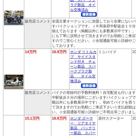
ラグ新品 オイ
ル交換済み
販売店コメント
全国主要オークションに加盟しており在庫にないバ
すバイクショップです。ＪＲ和泉府中駅徒歩１０分
揃えております（掲載以外にも多数展示中です）。
にも丁寧に説明させて頂きますのでお気軽にご来店
すのでご安心ください。☆全国通販可能☆詳細やご
しております。
14万円
16.9万円
ホンダ リトルカ
ミニバイク
2
ブ サイドスタ
ンド付き チェ
ーン新品 スパ
ークプラグ新
品 オイル交
換済み
販売店コメント
バイクの登録代行手数料無料！自宅配送も行います
中駅徒歩５分の場所にございますバイクショップで
載以外にも多数展示中です）。初めてバイクを買う
て頂きますのでお気軽にご来店下さい☆支払総額は
い。☆全国通販可能☆詳細やご不明点等ございまし
15.1万円
16.9万円
ホンダ ズーマ
原付スクーター
2
ー リアタイヤ
新品 バッテリ
ー新品 スパー