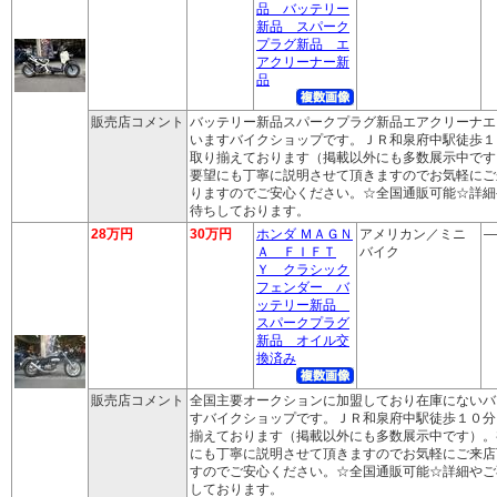
品 バッテリー
新品 スパーク
プラグ新品 エ
アクリーナー新
品
販売店コメント
バッテリー新品スパークプラグ新品エアクリーナエ
いますバイクショップです。ＪＲ和泉府中駅徒歩１
取り揃えております（掲載以外にも多数展示中です
要望にも丁寧に説明させて頂きますのでお気軽にご
りますのでご安心ください。☆全国通販可能☆詳細
待ちしております。
28万円
30万円
ホンダ ＭＡＧＮ
アメリカン／ミニ
―
Ａ ＦＩＦＴ
バイク
Ｙ クラシック
フェンダー バ
ッテリー新品
スパークプラグ
新品 オイル交
換済み
販売店コメント
全国主要オークションに加盟しており在庫にないバ
すバイクショップです。ＪＲ和泉府中駅徒歩１０分
揃えております（掲載以外にも多数展示中です）。
にも丁寧に説明させて頂きますのでお気軽にご来店
すのでご安心ください。☆全国通販可能☆詳細やご
しております。