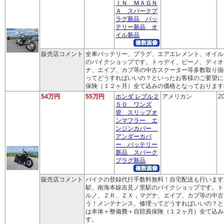
ＩＮ ＭＡＧＮ
Ａ スパークプ
ラグ新品 バッ
テリー新品 オ
イル新品
販売店コメント
全車バッテリー、プラグ、エアエレメント、オイル
のバイクショップです。トゥデイ、ビーノ、ディオ
ナ、エイプ、カブ等の中古スクーター等多数取り揃
ってどうすればいいの？といったお客様のご要望に
保険（１２ヶ月）全て込みの価格となっております
54万円
55万円
ホンダ レブル２
アメリカン
2
５０ ワンズ
管 スリップオ
ンマフラー エ
ンジンカバー
アンダーカバ
ー バッテリー
新品 スパーク
プラグ新品
販売店コメント
バイクの登録代行手数料無料！自宅配送も行います
駅、南海本線吉見ノ里駅のバイクショップです。ト
ルノ、ＺＲ、ＺＸ，マグナ、エイプ、カブ等の中古
う！メンテナンス、修理ってどうすればいいの？と
は本体＋整備費＋自賠責保険（１２ヶ月）全て込み
す。