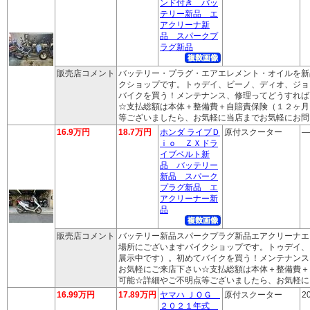
ンド付き バッ
テリー新品 エ
アクリーナ新
品 スパークプ
ラグ新品
販売店コメント
バッテリー・プラグ・エアエレメント・オイルを新
クショップです。トゥデイ、ビーノ、ディオ、ジョ
バイクを買う！メンテナンス、修理ってどうすれば
☆支払総額は本体＋整備費＋自賠責保険（１２ヶ月
等ございましたら、お気軽に当店までお気軽にお問
16.9万円
18.7万円
ホンダ ライブＤ
原付スクーター
―
ｉｏ ＺＸドラ
イブベルト新
品 バッテリー
新品 スパーク
プラグ新品 エ
アクリーナー新
品
販売店コメント
バッテリー新品スパークプラグ新品エアクリーナエ
場所にございますバイクショップです。トゥデイ、
展示中です）。初めてバイクを買う！メンテナンス
お気軽にご来店下さい☆支払総額は本体＋整備費＋
可能☆詳細やご不明点等ございましたら、お気軽に
16.99万円
17.89万円
ヤマハ ＪＯＧ
原付スクーター
2
２０２１年式