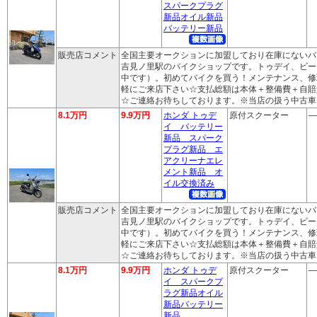
スパークプラグ
新品オイル新品
バッテリー新品
販売店コメント
全国主要オークションに加盟しており在庫にないバ
吉見ノ里駅のバイクショップです。トゥデイ、ビー
中です）。初めてバイクを買う！メンテナンス、修
軽にご来店下さい☆支払総額は本体＋整備費＋自賠
☆ご連絡お待ちしております。※当店の扱う中古車
8.1万円
9.9万円
ホンダ トゥデ
原付スクーター
―
イ バッテリー
新品 スパーク
プラグ新品 エ
アクリーナエレ
メント新品 オ
イル交換済み
販売店コメント
全国主要オークションに加盟しており在庫にないバ
吉見ノ里駅のバイクショップです。トゥデイ、ビー
中です）。初めてバイクを買う！メンテナンス、修
軽にご来店下さい☆支払総額は本体＋整備費＋自賠
☆ご連絡お待ちしております。※当店の扱う中古車
8.1万円
9.9万円
ホンダ トゥデ
原付スクーター
―
イ スパークプ
ラグ新品オイル
新品バッテリー
新品