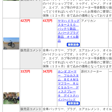
のバイクショップです。トゥデイ、ビーノ、ディオ
ナ、エイプ、カブ等の中古スクーター等多数取り揃
ってどうすればいいの？といったお客様のご要望に
保険（１２ヶ月）全て込みの価格となっております
42万円
43万円
ヤマハ ドラッグ
アメリカン
―
スター２５０
バッテリ新品
スパークプラグ
新品 オイル新
品
販売店コメント
全車バッテリー、プラグ、エアエレメント、オイル
のバイクショップです。トゥデイ、ビーノ、ディオ
ナ、エイプ、カブ等の中古スクーター等多数取り揃
ってどうすればいいの？といったお客様のご要望に
保険（１２ヶ月）全て込みの価格となっております
33万円
34万円
ホンダ ズーマ
原付スクーター
―
ー フルカスタ
ム ＢＥＡＭＳ
マフラー ＲＵ
ＣＳカラー デ
ィスクブレー
キ デイトナハ
イパーパッド
販売店コメント
全車バッテリー、プラグ、エアエレメント、オイル