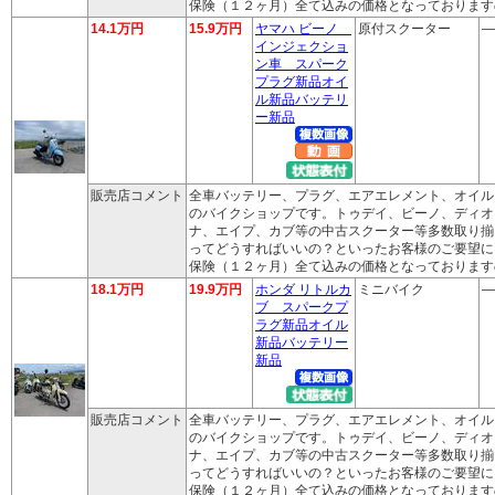
保険（１２ヶ月）全て込みの価格となっております
14.1万円
15.9万円
ヤマハ ビーノ
原付スクーター
―
インジェクショ
ン車 スパーク
プラグ新品オイ
ル新品バッテリ
ー新品
販売店コメント
全車バッテリー、プラグ、エアエレメント、オイル
のバイクショップです。トゥデイ、ビーノ、ディオ
ナ、エイプ、カブ等の中古スクーター等多数取り揃
ってどうすればいいの？といったお客様のご要望に
保険（１２ヶ月）全て込みの価格となっております
18.1万円
19.9万円
ホンダ リトルカ
ミニバイク
―
ブ スパークプ
ラグ新品オイル
新品バッテリー
新品
販売店コメント
全車バッテリー、プラグ、エアエレメント、オイル
のバイクショップです。トゥデイ、ビーノ、ディオ
ナ、エイプ、カブ等の中古スクーター等多数取り揃
ってどうすればいいの？といったお客様のご要望に
保険（１２ヶ月）全て込みの価格となっております