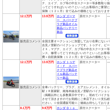
ナ、エイプ、カブ等の中古スクーター等多数取り揃
ってどうすればいいの？といったお客様のご要望に
保険（１２ヶ月）全て込みの価格となっております
12.1万円
13.9万円
ホンダ ズーマ
原付スクーター
―
ー スパークプ
ラグ新品オイル
新品バッテリー
新品
販売店コメント
全国主要オークションに加盟しており在庫にないバ
吉見ノ里駅のバイクショップです。トゥデイ、ビー
ＺＸ，マグナ、エイプ、カブ等の中古スクーター等
ンス、修理ってどうすればいいの？といったお客様
費＋自賠責保険（１２ヶ月）全て込みの価格となっ
12.1万円
13.9万円
ホンダ トゥデ
原付スクーター
―
イ・Ｆ スパー
クプラグ新品オ
イル新品バッテ
リー新品
販売店コメント
全車バッテリー、プラグ、エアエレメント、オイル
駅ＪＲ新家駅、南海本線吉見ノ里駅のバイクショッ
（掲載以外にも多数展示中です）。初めてバイクを
させて頂きますのでお気軽にご来店下さい☆支払総
ださい。☆全国通販可能☆ご連絡お待ちしておりま
8.1万円
9.9万円
ホンダ Ｄｉｏ
原付スクーター
―