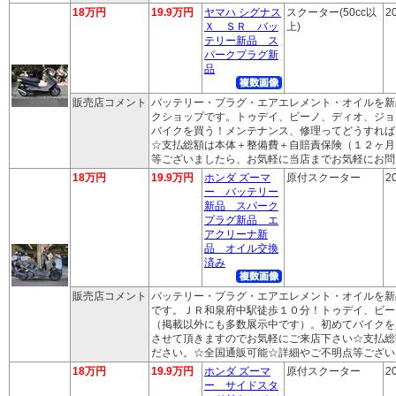
18万円
19.9万円
ヤマハ シグナス
スクーター(50cc以
2
Ｘ ＳＲ バッ
上)
テリー新品 ス
パークプラグ新
品
販売店コメント
バッテリー・プラグ・エアエレメント・オイルを新
クショップです。トゥデイ、ビーノ、ディオ、ジョ
バイクを買う！メンテナンス、修理ってどうすれば
☆支払総額は本体＋整備費＋自賠責保険（１２ヶ月
等ございましたら、お気軽に当店までお気軽にお問
18万円
19.9万円
ホンダ ズーマ
原付スクーター
2
ー バッテリー
新品 スパーク
プラグ新品 エ
アクリーナ新
品 オイル交換
済み
販売店コメント
バッテリー・プラグ・エアエレメント・オイルを新
です。ＪＲ和泉府中駅徒歩１０分！トゥデイ、ビー
（掲載以外にも多数展示中です）。初めてバイクを
させて頂きますのでお気軽にご来店下さい☆支払総
ださい。☆全国通販可能☆詳細やご不明点等ござい
18万円
19.9万円
ホンダ ズーマ
原付スクーター
2
ー サイドスタ