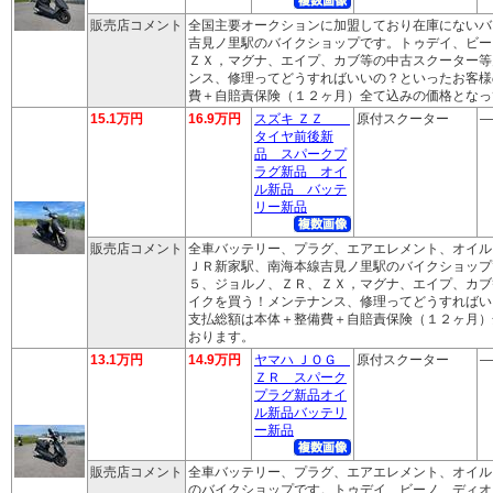
販売店コメント
全国主要オークションに加盟しており在庫にないバ
吉見ノ里駅のバイクショップです。トゥデイ、ビー
ＺＸ，マグナ、エイプ、カブ等の中古スクーター等
ンス、修理ってどうすればいいの？といったお客様
費＋自賠責保険（１２ヶ月）全て込みの価格となっ
15.1万円
16.9万円
スズキ ＺＺ
原付スクーター
―
タイヤ前後新
品 スパークプ
ラグ新品 オイ
ル新品 バッテ
リー新品
販売店コメント
全車バッテリー、プラグ、エアエレメント、オイル
ＪＲ新家駅、南海本線吉見ノ里駅のバイクショップ
５、ジョルノ、ＺＲ、ＺＸ，マグナ、エイプ、カブ
イクを買う！メンテナンス、修理ってどうすればい
支払総額は本体＋整備費＋自賠責保険（１２ヶ月）
おります。
13.1万円
14.9万円
ヤマハ ＪＯＧ
原付スクーター
―
ＺＲ スパーク
プラグ新品オイ
ル新品バッテリ
ー新品
販売店コメント
全車バッテリー、プラグ、エアエレメント、オイル
のバイクショップです。トゥデイ、ビーノ、ディオ