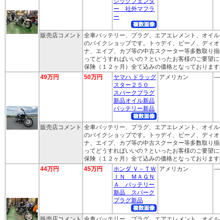
シックフェンダ
ー 社外マフラ
ー
販売店コメント
全車バッテリー、プラグ、エアエレメント、オイル
のバイクショップです。トゥデイ、ビーノ、ディオ
ナ、エイプ、カブ等の中古スクーター等多数取り揃
ってどうすればいいの？といったお客様のご要望に
保険（１２ヶ月）全て込みの価格となっております
49万円
50万円
ヤマハ ドラッグ
アメリカン
―
スター２５０
スパークプラグ
新品オイル新品
バッテリー新品
販売店コメント
全車バッテリー、プラグ、エアエレメント、オイル
のバイクショップです。トゥデイ、ビーノ、ディオ
ナ、エイプ、カブ等の中古スクーター等多数取り揃
ってどうすればいいの？といったお客様のご要望に
保険（１２ヶ月）全て込みの価格となっております
44万円
45万円
ホンダ Ｖ－ＴＷ
アメリカン
―
ＩＮ ＭＡＧＮ
Ａ バッテリー
新品 スパーク
プラグ新品
販売店コメント
全車バッテリー、プラグ、エアエレメント、オイル