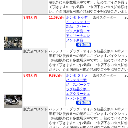
載以外にも多数展示中です）。初めてバイクを買う
て頂きますのでお気軽にご来店下さい☆支払総額は
い。☆全国通販可能☆詳細やご不明点等ございまし
9.89万円
11.69万円
ホンダ トゥデ
原付スクーター
2
イ バッテリー
新品 スパーク
プラグ新品 エ
アクリーナエレ
メント新品
販売店コメント
バッテリー・プラグ・オイルを新品交換※４桁メー
泉府中駅徒歩５分の場所にございますバイクショッ
（掲載以外にも多数展示中です）。初めてバイクを
させて頂きますのでお気軽にご来店下さい☆支払総
ださい。☆全国通販可能☆詳細やご不明点等ござい
8.09万円
9.89万円
ホンダ Ｄｉｏ
原付スクーター
2
バッテリー新
品 スパークプ
ラグ新品交換
エアクリーナエ
レメント交換
販売店コメント
バッテリー・プラグ・オイルを新品交換※４桁メー
泉府中駅徒歩５分の場所にございますバイクショッ
（掲載以外にも多数展示中です）。初めてバイクを
させて頂きますのでお気軽にご来店下さい☆支払総
ださい。☆全国通販可能☆詳細やご不明点等ござい