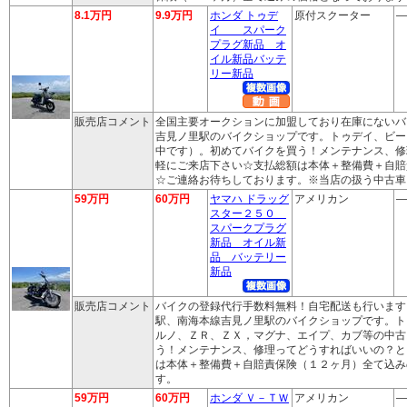
8.1万円
9.9万円
ホンダ トゥデ
原付スクーター
―
イ スパーク
プラグ新品 オ
イル新品バッテ
リー新品
販売店コメント
全国主要オークションに加盟しており在庫にないバ
吉見ノ里駅のバイクショップです。トゥデイ、ビー
中です）。初めてバイクを買う！メンテナンス、修
軽にご来店下さい☆支払総額は本体＋整備費＋自賠
☆ご連絡お待ちしております。※当店の扱う中古車
59万円
60万円
ヤマハ ドラッグ
アメリカン
―
スター２５０
スパークプラグ
新品 オイル新
品 バッテリー
新品
販売店コメント
バイクの登録代行手数料無料！自宅配送も行います
駅、南海本線吉見ノ里駅のバイクショップです。ト
ルノ、ＺＲ、ＺＸ，マグナ、エイプ、カブ等の中古
う！メンテナンス、修理ってどうすればいいの？と
は本体＋整備費＋自賠責保険（１２ヶ月）全て込み
す。
59万円
60万円
ホンダ Ｖ－ＴＷ
アメリカン
―