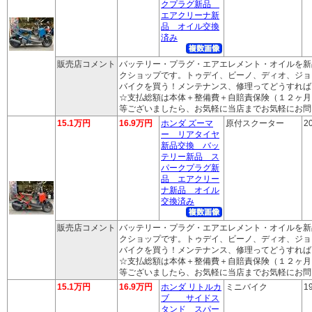
クプラグ新品
エアクリーナ新
品 オイル交換
済み
販売店コメント
バッテリー・プラグ・エアエレメント・オイルを新
クショップです。トゥデイ、ビーノ、ディオ、ジョ
バイクを買う！メンテナンス、修理ってどうすれば
☆支払総額は本体＋整備費＋自賠責保険（１２ヶ月
等ございましたら、お気軽に当店までお気軽にお問
15.1万円
16.9万円
ホンダ ズーマ
原付スクーター
2
ー リアタイヤ
新品交換 バッ
テリー新品 ス
パークプラグ新
品 エアクリー
ナ新品 オイル
交換済み
販売店コメント
バッテリー・プラグ・エアエレメント・オイルを新
クショップです。トゥデイ、ビーノ、ディオ、ジョ
バイクを買う！メンテナンス、修理ってどうすれば
☆支払総額は本体＋整備費＋自賠責保険（１２ヶ月
等ございましたら、お気軽に当店までお気軽にお問
15.1万円
16.9万円
ホンダ リトルカ
ミニバイク
1
ブ サイドス
タンド スパー