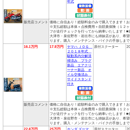
年式
販売店コメント
価格に自信あり！総額料金のみで購入できます！お
※支払総額は本体＋点検費用＋自賠責保険（１２ヶ
フが走行チェックを行ってから納車いたします！■
大津市・泉佐野市・岩出市にも姉妹店があり、希望
ります。購入・メンテナンス・バイクの手放しまで
16.1万円
17.9万円
ヤマハ ＪＯＧ
原付スクーター
2
２０１８年式
駆動系内分解清
掃済み プラグ
新品 エアクリ
ーナー新品 オ
イル交換済み
サイドスタンド
付き
販売店コメント
価格に自信あり！総額料金のみで購入できます！お
※支払総額は本体＋点検費用＋自賠責保険（１２ヶ
フが走行チェックを行ってから納車いたします！■
大津市・泉佐野市・岩出市にも姉妹店があり、希望
ります。購入・メンテナンス・バイクの手放しまで
22.8万円
25万円
ホンダ ズーマ
原付スクーター
2