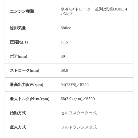
水冷4ストローク・並列2気筒DOHC 4
エンジン種類
バルブ
総排気量
688cc
圧縮比(:1)
11.5
ボア(mm)
80
ストローク(mm)
68.6
最高出力(kW/rpm)
54(73PS)／8750
最大トルク(N･m/rpm)
68(3.9kg･m)／6500
始動方式
セルフスターター式
点火方式
フルトランジスタ式