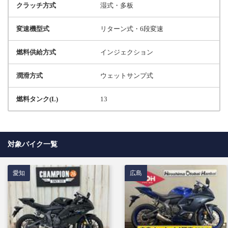
クラッチ方式
湿式・多板
変速機型式
リターン式・6段変速
燃料供給方式
インジェクション
潤滑方式
ウェットサンプ式
燃料タンク(L)
13
対象バイク一覧
愛知
広島