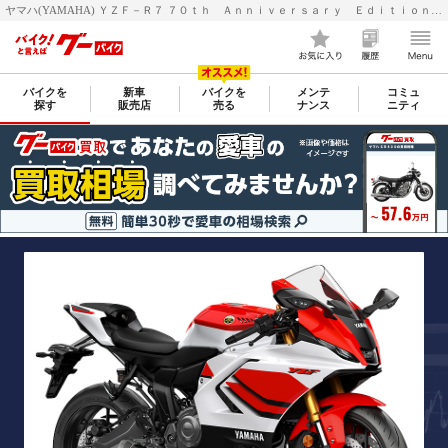
ヤマハ(YAMAHA) ＹＺＦ－Ｒ７ ７０ｔｈ Ａｎｎｉｖｅｒｓａｒｙ Ｅｄｉｔｉｏｎ のカタログ情報 | 新車・中古バイク情報 GooBike(グーバイク)
バイクを
新車
バイクを
メンテ
コミュ
探す
販売店
売る
ナンス
ニティ