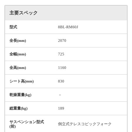
主要スペック
型式
8BL-RM60J
全長(mm)
2070
全幅(mm)
725
全高(mm)
1160
シート高(mm)
830
乾燥重量(kg)
－
総重量(kg)
189
サスペンション型式
倒立式テレスコピックフォーク
(前)