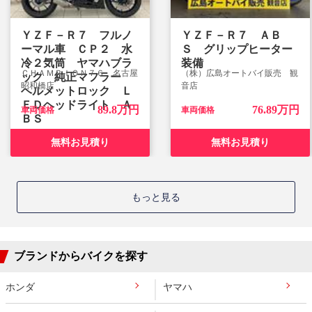
ＹＺＦ－Ｒ７ フルノ
ＹＺＦ－Ｒ７ ＡＢ
ーマル車 ＣＰ２ 水
Ｓ グリップヒーター
冷２気筒 ヤマハブラ
装備
ＣＨＡＭＰＩＯＮ７６ 名古屋
（株）広島オートバイ販売 観
ック 純正マフラー
昭和橋店
音店
ヘルメットロック Ｌ
ＥＤヘッドライト Ａ
89.8万円
76.89万円
車両価格
車両価格
ＢＳ
無料お見積り
無料お見積り
もっと見る
ブランドからバイクを探す
ホンダ
ヤマハ