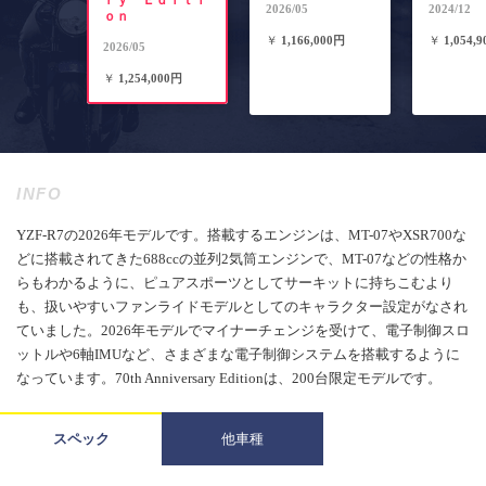
ｒｙ Ｅｄｉｔｉ
2026/05
2024/12
ｏｎ
￥
1,166,000円
￥
1,054,
2026/05
￥
1,254,000円
INFO
YZF-R7の2026年モデルです。搭載するエンジンは、MT-07やXSR700な
どに搭載されてきた688ccの並列2気筒エンジンで、MT-07などの性格か
らもわかるように、ピュアスポーツとしてサーキットに持ちこむより
も、扱いやすいファンライドモデルとしてのキャラクター設定がなされ
ていました。2026年モデルでマイナーチェンジを受けて、電子制御スロ
ットルや6軸IMUなど、さまざまな電子制御システムを搭載するように
なっています。70th Anniversary Editionは、200台限定モデルです。
スペック
他車種