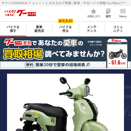
ヤマハ(YAMAHA) Ｆａｚｚｉｏ のカタログ情報 | 新車・中古バイク情報 GooBike(グーバイク)
バイクを
新車
バイクを
メンテ
コミュ
探す
販売店
売る
ナンス
ニティ