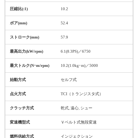
圧縮比(:1)
10.2
ボア(mm)
52.4
ストローク(mm)
57.9
最高出力(kW/rpm)
6.1(8.3PS)／6750
最大トルク(N･m/rpm)
10.2(1.0kg･m)／5000
始動方式
セルフ式
点火方式
TCI（トランジスタ式）
クラッチ方式
乾式, 遠心, シュー
変速機型式
Ｖベルト式無段変速
燃料供給方式
インジェクション