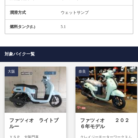
潤滑方式
ウェットサンプ
燃料タンク(L)
5.1
対象バイク一覧
大阪
奈良
ファツィオ ライトブ
ファツィオ ２０２
ルー
６年モデル
ＹＳＰ 大阪門真
クレイジーモーターワークスム