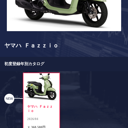
ヤマハ Ｆａｚｚｉｏ
初度登録年別カタログ
NEW
ヤマハ Ｆａｚｚ
ｉｏ
2026/04
￥
368,500円