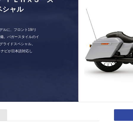
ペシャル
ルに、フロント19/リ
装備。バガースタイルのイ
グライドスペシャル。
るナビが日本語対応し