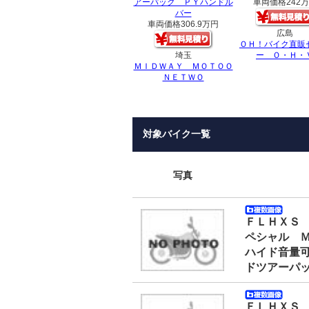
アーパック ＰＹハンドル
車両価格
242
バー
車両価格
306.9万円
広島
ＯＨ！バイク直販
埼玉
ー Ｏ・Ｈ・
ＭＩＤＷＡＹ ＭＯＴＯＯ
ＮＥＴＷＯ
対象バイク一覧
写真
ＦＬＨＸＳ
ペシャル 
ハイド音量
ドツアーパ
ＦＬＨＸＳ