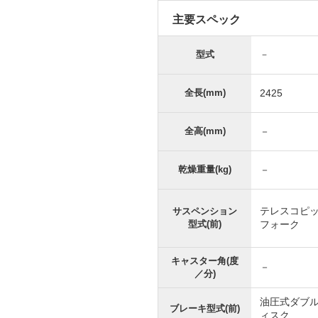
主要スペック
型式
－
全長(mm)
2425
全高(mm)
－
乾燥重量(kg)
－
テレスコピ
サスペンション
型式(前)
フォーク
キャスター角(度
－
／分)
油圧式ダブ
ブレーキ型式(前)
ィスク