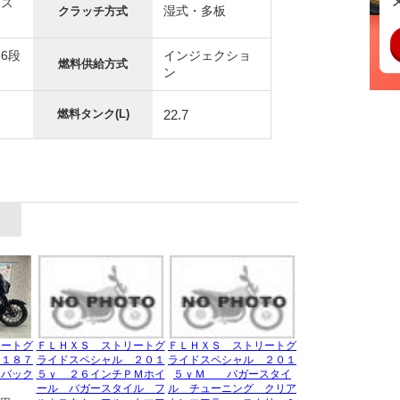
ジス
湿式・多板
クラッチ方式
6段
インジェクショ
燃料供給方式
ン
燃料タンク(L)
22.7
リートグ
ＦＬＨＸＳ ストリートグ
ＦＬＨＸＳ ストリートグ
 １８７
ライドスペシャル ２０１
ライドスペシャル ２０１
 バック
５ｙ ２６インチＰＭホイ
５ｙＭ バガースタイ
ール バガースタイル フ
ル チューニング クリア