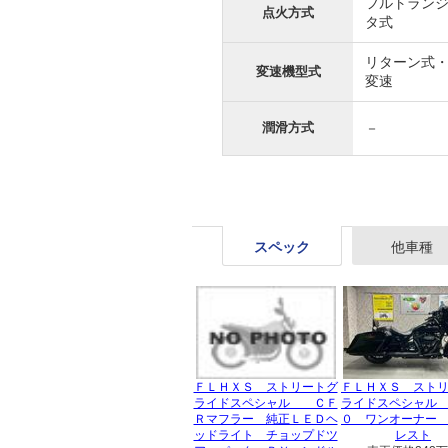
フルトラン
点火方式
タ式
リターン式・
変速機型式
変速
潤滑方式
－
スペック
他車種
ＦＬＨＸＳ ストリートグ
ＦＬＨＸＳ スト
ライドスペシャル ＣＦ
ライドスペシャル
Ｒマフラー 純正ＬＥＤヘ
０ ワンオーナー
ッドライト チョップドツ
レスト