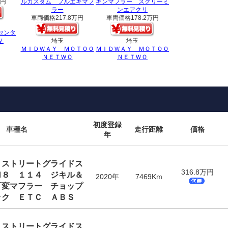
万円
ルカスタム フルエキマフ
キンマフラー スクリーミ
ラー
ンエアクリ
車両価格
217.8万円
車両価格
178.2万円
センタ
Ｖ
埼玉
埼玉
ＭＩＤＷＡＹ ＭＯＴＯＯ
ＭＩＤＷＡＹ ＭＯＴＯＯ
ＮＥＴＷＯ
ＮＥＴＷＯ
初度登録
車種名
走行距離
価格
年
 ストリートグライドス
316.8万円
Ｍ８ １１４ ジキル＆
2020年
7469Km
可変マフラー チョップ
ック ＥＴＣ ＡＢＳ
 ストリートグライドス