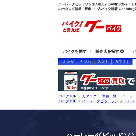
ハーレーダビッドソン(HARLEY_DAVIDSON)
のカタログ情報 | 新車・中古バイク情報 GooBike(
バイクを探す
販売店を探す
ホンダ
ヤマハ
スズキ
カワサキ
バイクTOP
カタログ
車種一覧
ハーレ
バイクTOP
ハーレーダビッドソン
ＦＬＨ
ハーレーダビッドソン