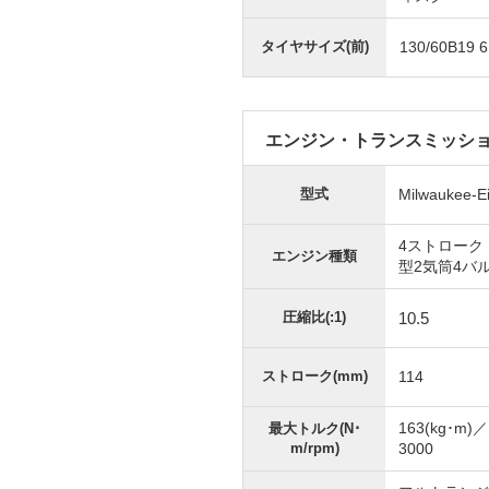
タイヤサイズ(前)
130/60B19 
エンジン・トランスミッシ
型式
Milwaukee-Ei
4ストローク
エンジン種類
型2気筒4バ
圧縮比(:1)
10.5
ストローク(mm)
114
163(kg･m)／
最大トルク(N･
m/rpm)
3000