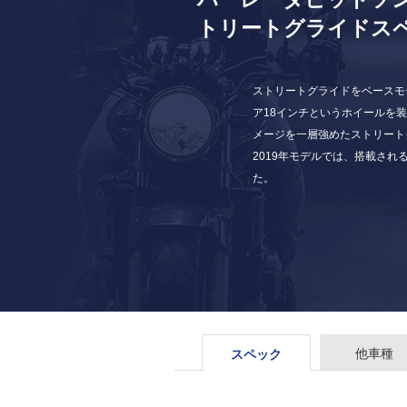
トリートグライドス
ストリートグライドをベースモデ
ア18インチというホイールを
メージを一層強めたストリート
2019年モデルでは、搭載され
た。
他車種
スペック