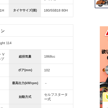
61H
タイヤサイズ(後)
180/55B18 80H
ョン
ght 114
・V
1868cc
総排気量
ルブ
ボア(mm)
102
最高出力(kW/rpm)
－
セルフスタータ
始動方式
ー式