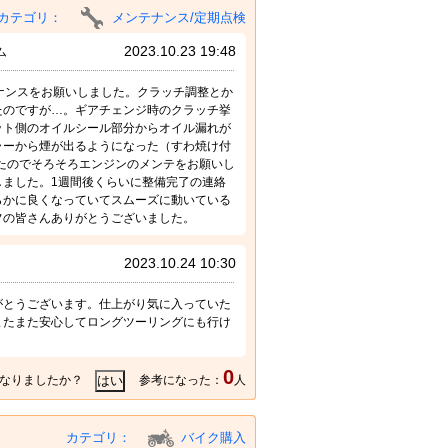
カテゴリ：
メンテナンス/定期点検
2023.10.23 19:48
ム
テナンスをお願いしました。クラッチ調整とか
たのですが…。ギアチェンジ時のクラッチ挙
ット側のオイルシール部分からオイル漏れが
ラーから煙が出るようになった（すわ焼け付
きたのでそろそろエンジンのメンテをお願いし
ました。1週間後くらいに整備完了の連絡
らかに良くなっていてスムーズに動いている
フの皆さんありがとうございました。
2023.10.24 10:30
がとうございます。仕上がり気に入っていた
またまた安心してロングツーリングにも行け
0
なりましたか？
参考になった：
人
カテゴリ：
バイク購入