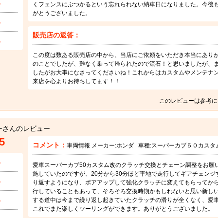
5
くフェンスにぶつかるという忘れられない納車日になりました。今後
がとうございました。
5
販売店の返答：
5
この度は数ある販売店の中から、当店にご依頼をいただき本当にあり
のことでしたが、難なく乗って帰られたので流石！と思いましたが、まさか
したがお大事になさってくださいね！これからはカスタムやメンテナ
来店を心よりお待ちしてます！！
このレビューは参考に
ーさんのレビュー
5
コメント：
車両情報 メーカー:
ホンダ
車種:
スーパーカブ５０カスタ
5
愛車スーパーカブ50カスタム改のクラッチ交換とチェーン調整をお願
施していたのですが、20分から30分ほど平地で走行してギアチェン
5
り返すようになり、ボアアップして強化クラッチに変えてもらってから仕
行していることもあって、そろそろ交換時期かもしれないと思い新し
5
する道中は今まで繰り返し起きていたクラッチの滑りが全くなく、愛
これでまた楽しくツーリングができます。ありがとうございました。