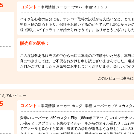
5
コメント：
車両情報 メーカー:
ヤマハ
車種:
ＲＺ５０
5
バイク初心者の自分にも、ナンバー取得の説明から支払いなど、とて
初期不良の対応もあり、保証をお願いするのがとても申し訳なかった
5
様で楽しいバイクライフが始められそうです。ありがとうございまし
5
販売店の返答：
5
この度は数ある販売店の中から当店に車両のご依頼をいただき、本当
良につきましては、ご不便をおかけし申し訳ございませんでした。遠
た何かございましたらお気軽にお申しつけくださいませ。楽しいバイ
このレビューは参考に
さんのレビュー
5
コメント：
車両情報 メーカー:
ホンダ
車種:
スーパーカブ５０カスタ
5
愛車のスーパーカブ50カスタムFi改（88ccボアアップ）のメンテナ
ル滲み２．スプロケット裏のオイルシールからのオイル漏れ３．走行中の
5
でアクセルを吹かすと加速・減速での挙動が滑るような感じ）以上の3
きました。やはりパーツは消耗品ですし異常があれば交換依頼したほ