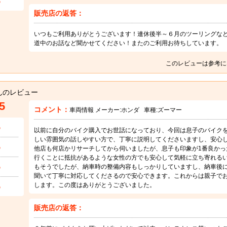
5
販売店の返答：
いつもご利用ありがとうございます！連休後半～６月のツーリングなど
道中のお話など聞かせてください！またのご利用お待ちしています。
このレビューは参考に
んのレビュー
5
コメント：
車両情報 メーカー:
ホンダ
車種:
ズーマー
5
以前に自分のバイク購入でお世話になっており、今回は息子のバイク
しい雰囲気の話しやすい方で、丁寧に説明してくださいますし、安心
5
他店も何店かリサーチしてから伺いましたが、息子も印象が1番良かっ
行くことに抵抗があるような女性の方でも安心して気軽に立ち寄れる
5
もそうでしたが、納車時の整備内容もしっかりしていますし、納車後
聞いて丁寧に対応してくださるので安心できます。これからは親子で
5
します。この度はありがとうございました。
販売店の返答：