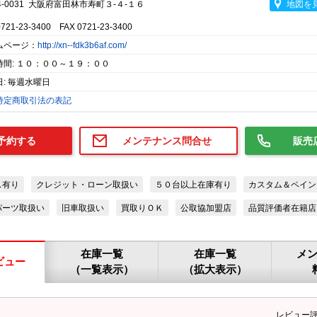
4-0031 大阪府富田林市寿町３-４-１６
地図を
0721-23-3400 FAX 0721-23-3400
ムページ：
http://xn--fdk3b6af.com/
時間: １０：００～１９：００
: 毎週水曜日
特定商取引法の表記
予約する
メンテナンス問合せ
販売
ス有り
クレジット・ローン取扱い
５０台以上在庫有り
カスタム＆ペイン
パーツ取扱い
旧車取扱い
買取りＯＫ
公取協加盟店
品質評価者在籍店
在庫一覧
在庫一覧
メ
ビュー
（一覧表示）
（拡大表示）
レビュー