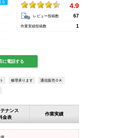
見る
4.9
67
レビュー投稿数
1
作業実績投稿数
店に電話する
ト
修理承ります
通信販売ＯＫ
ンテナンス
作業実績
料金表
評価