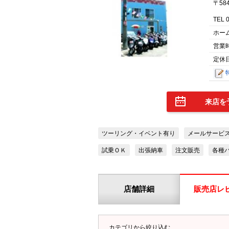
〒58
TEL 
ホー
営業
定休日
来店を
ツーリング・イベント有り
メールサービ
試乗ＯＫ
出張納車
注文販売
各種
店舗詳細
販売店レ
カテゴリから絞り込む