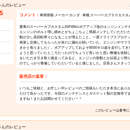
さんのレビュー
5
コメント：
車両情報 メーカー:
ホンダ
車種:
スーパーカブ５０カスタ
5
愛車のスーパーカブカスタム50Fi88ccボアアップ改のエンジンメン
エンジンのボルト増し締めとかちょこちょこ簡易メンテしていただい
5
動が少し高回転寄りになることが増えたこと。一度ドライブスプロケ
発覚し交換してもらったが未だに漏れが続いていた。エンジンやマフ
5
きかと焦りました）。ボアアップしておよそ8000キロ超を走行して
ようと思っていたところだったのでちょうど良いかと思い整備を依頼し
5
をいただき引き取り後走ってみると、エンジンの挙動とか以前より明
のでしっかり整備していただいていると感じました。店長さんスタッ
販売店の返答：
いつもご依頼と、お忙しい中レビューのご投稿もいただき本当にあり
だけて良かったです。今回のメンテナンスとガスケット類の交換等で
ますね！またお話聞かせてください＾＾
このレビューは参考に
さんのレビュー