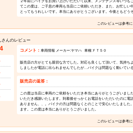
２年前にバイクをお買い上げいただいて以来、メンテナンス等いつも
てこの度は、ご子息の車両も当店にご依頼いただき、また、お忙しい
とってもうれしいです。本当にありがとうございます。今後ともどう
このレビューは参考に
んさんのレビュー
4
コメント：
車両情報 メーカー:
ヤマハ
車種:
ＦＴ５０
5
販売店の方がとても親切な方でした。対応も良くして頂いて、気持ち
しましたが電話に出られませんでしたが…バイクは問題なく動いてい
5
販売店の返答：
5
この度は当店に車両のご依頼をいただき本当にありがとうございまし
1
いただき感謝いたします。到着後せっかくお電話をいただいたのに電
ありません、、。バイクの方は問題なくとのことで安心いたしました
ます。この度は本当にありがとうございました。
このレビューは参考に