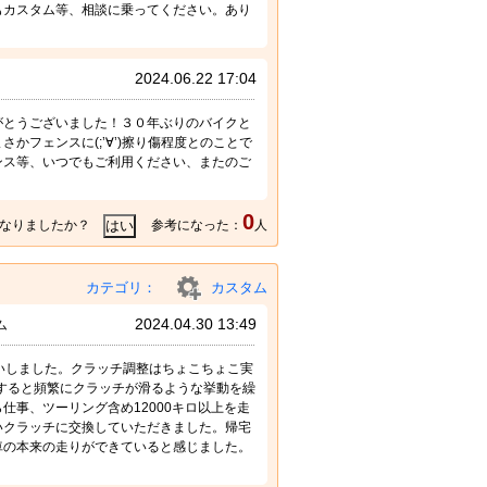
もカスタム等、相談に乗ってください。あり
2024.06.22 17:04
がとうございました！３０年ぶりのバイクと
フェンスに(;’∀’)擦り傷程度とのことで
ンス等、いつでもご利用ください、またのご
0
なりましたか？
参考になった：
人
カテゴリ：
カスタム
2024.04.30 13:49
ム
いしました。クラッチ調整はちょこちょこ実
ジすると頻繁にクラッチが滑るような挙動を繰
事、ツーリング含め12000キロ以上を走
いクラッチに交換していただきました。帰宅
車の本来の走りができていると感じました。