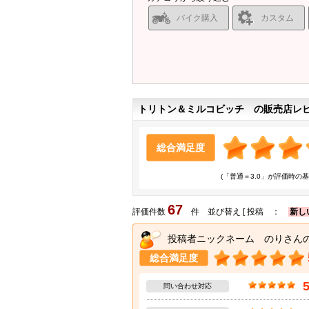
バイク購入
カスタム
トリトン＆ミルコビッチ の販売店レ
総合満足度
(「普通＝3.0」が評価時の基
67
評価件数
件 並び替え [ 投稿 ：
新し
投稿者ニックネーム のりさん
総合満足度
問い合わせ対応