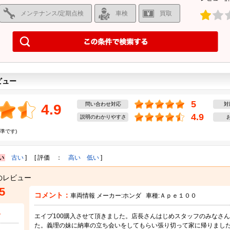
メンテナンス/定期点検
車検
買取
ビュー
5
問い合わせ対応
対
4.9
4.9
説明のわかりやすさ
準です)
い
古い
] [ 評価 ：
高い
低い
]
のレビュー
5
コメント：
車両情報 メーカー:
ホンダ
車種:
Ａｐｅ１００
5
エイプ100購入させて頂きました。店長さんはじめスタッフのみなさ
た。義理の妹に納車の立ち会いをしてもらい張り切って家に帰りまし