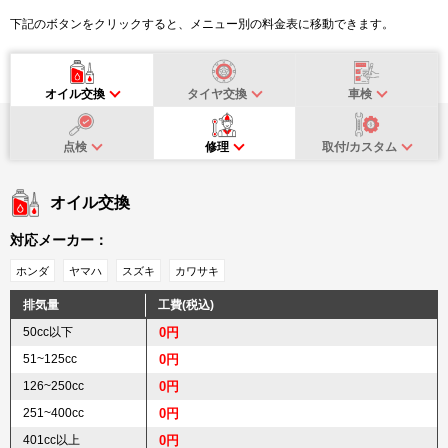
下記のボタンをクリックすると、メニュー別の料金表に移動できます。
オイル交換
タイヤ交換
車検
点検
修理
取付/カスタム
オイル交換
対応メーカー：
ホンダ
ヤマハ
スズキ
カワサキ
排気量
工費(税込)
50cc以下
0円
51~125cc
0円
126~250cc
0円
251~400cc
0円
401cc以上
0円