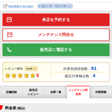
認証工場・指定工場とは
特定商取引法の表記
来店を予約する
メンテナンス問合せ
販売店に電話する
81
レビュー総合
作業実績投稿数：
32
投稿数:
5
4
鑑定付車輌台数：
販売店
メンテナンス料
店舗詳細
在庫一覧
作業実績
レビュー
金表
料金表
(税込)