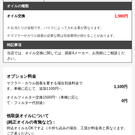
オイルの種類
オイル交換
1,980円
1L当たりの金額です。バイクによって入れる量が異なります。
マフラーやカウル脱着が必要な際は別途費用が掛かることがあります。
特記事項
当店では、オイル交換に関しては、国産4メーカー、お気軽にご相談くだ
さい。
オプション料金
マフラー・カウル脱着を要する場合別途料金で
1,100円
す。車種に応じて、追加1100円~。
オイルフィルター交換1500円~（車種に応じ
0円
て・フィルター代別途）
他取扱オイルについて
(純正オイルの有無など)：
持込オイルもOKですよ（※持ち込みの場合、工賃が料金表と異なります。
ご了承ください）