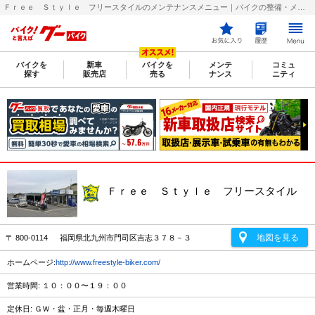
Ｆｒｅｅ Ｓｔｙｌｅ フリースタイルのメンテナンスメニュー｜バイクの整備・メンテナンス・修理店を探すなら【グーバイク(GooBike)】
バイクを
新車
バイクを
メンテ
コミュ
探す
販売店
売る
ナンス
ニティ
Ｆｒｅｅ Ｓｔｙｌｅ フリースタイル
地図を見る
〒 800-0114 福岡県北九州市門司区吉志３７８－３
ホームページ:
http://www.freestyle-biker.com/
営業時間: １０：００〜１９：００
定休日: ＧＷ・盆・正月・毎週木曜日