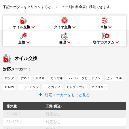
下記のボタンをクリックすると、メニュー別の料金表に移動できます。
オイル交換
タイヤ交換
車検
点検
修理
取付/カスタム
オイル交換
対応メーカー：
ホンダ
ヤマハ
スズキ
カワサキ
ハーレーダビッドソン
ビューエル
ＢＭＷ
トライアンフ
ドゥカティ
モトグッツイ
アプリリア
対応メーカーをもっと見る
ＭＶアグスタ
ＫＴＭ
インディアン
排気量
工費(税込)
50cc以下
対応なし
51~125cc
対応なし