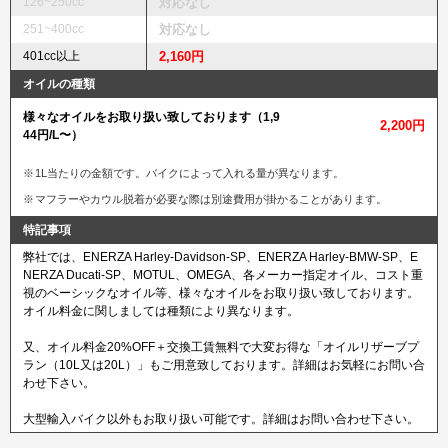
126~250cc
対応なし
251~400cc
対応なし
401cc以上
2,160円
オイルの種類
様々なオイルをお取り扱い致しております（1,9
2,200円
44円/L〜）
1L当たりの金額です。バイクによって入れる量が異なります。
マフラーやカウル脱着が必要な際は別途費用が掛かることがあります。
特記事項
弊社では、ENERZA Harley-Davidson-SP、ENERZA Harley-BMW-SP、E
NERZA Ducati-SP、MOTUL、OMEGA、各メーカー指定オイル、コスト重
視のベーシックなオイル等、様々なオイルをお取り扱い致しております。
オイル料金に関しましては種類により異なります。
又、オイル料金20%OFF＋交換工賃無料で大変お得な「オイルリザーブプ
ラン（10L又は20L）」もご用意致しております。詳細はお気軽にお問い合
わせ下さい。
大型輸入バイク以外もお取り扱い可能です。詳細はお問い合わせ下さい。