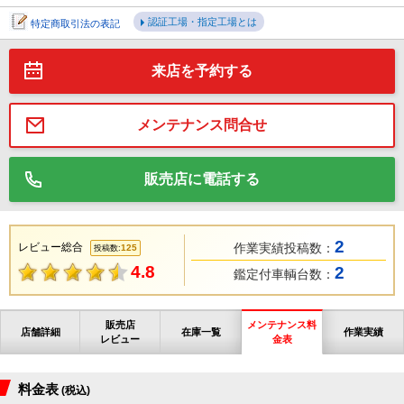
認証工場・指定工場とは
特定商取引法の表記
来店を予約する
メンテナンス問合せ
販売店に電話する
2
レビュー総合
作業実績投稿数：
125
投稿数:
4.8
2
鑑定付車輌台数：
販売店
メンテナンス料
店舗詳細
在庫一覧
作業実績
レビュー
金表
料金表
(税込)