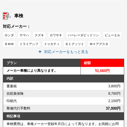
車検
対応メーカー：
ホンダ
ヤマハ
スズキ
カワサキ
ハーレーダビッドソン
ビューエル
ＢＭＷ
トライアンフ
ドゥカティ
モトグッツイ
ＭＶアグスタ
対応メーカーをもっと見る
ＫＴＭ
インディアン
プラン
総額
メーカー車種により異なります。
51,660円
内訳
重量税
3,800円
自賠責保険
8,760円
印紙代
2,100円
整備代行手数料
37,000円
特記事項
車検費用は、車種メーカー登録年月日によって異なります。お気軽にお問