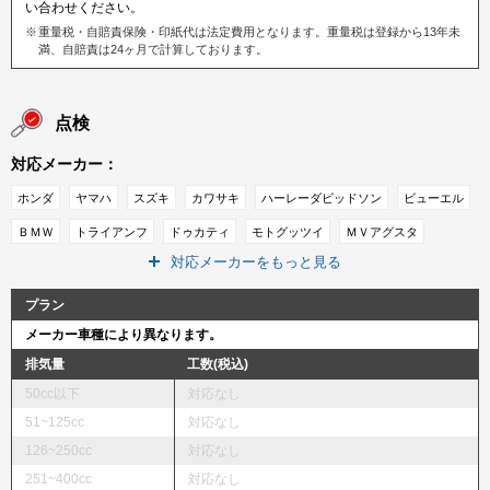
い合わせください。
重量税・自賠責保険・印紙代は法定費用となります。重量税は登録から13年未
満、自賠責は24ヶ月で計算しております。
点検
対応メーカー：
ホンダ
ヤマハ
スズキ
カワサキ
ハーレーダビッドソン
ビューエル
ＢＭＷ
トライアンフ
ドゥカティ
モトグッツイ
ＭＶアグスタ
対応メーカーをもっと見る
ＫＴＭ
インディアン
プラン
メーカー車種により異なります。
排気量
工数(税込)
50cc以下
対応なし
51~125cc
対応なし
126~250cc
対応なし
251~400cc
対応なし