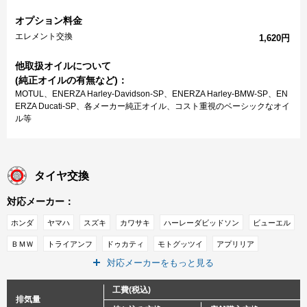
オプション料金
エレメント交換
1,620円
他取扱オイルについて
(純正オイルの有無など)：
MOTUL、ENERZA Harley-Davidson-SP、ENERZA Harley-BMW-SP、EN
ERZA Ducati-SP、各メーカー純正オイル、コスト重視のベーシックなオイ
ル等
タイヤ交換
対応メーカー：
ホンダ
ヤマハ
スズキ
カワサキ
ハーレーダビッドソン
ビューエル
ＢＭＷ
トライアンフ
ドゥカティ
モトグッツイ
アプリリア
対応メーカーをもっと見る
ＭＶアグスタ
ＫＴＭ
インディアン
工費(税込)
排気量