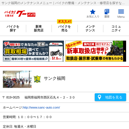
サンク福岡のメンテナンスメニュー｜バイクの整備・メンテナンス・修理店を探すなら【グーバイク(GooBike)】
バイクを
新車
バイクを
メンテ
コミュ
探す
販売店
売る
ナンス
ニティ
サンク福岡
地図を見る
〒 819-0025 福岡県福岡市西区石丸４－２－３０
ホームページ:
http://www.sanc-auto.com/
営業時間: １０：００〜１７：００
定休日: 毎週火・水曜日