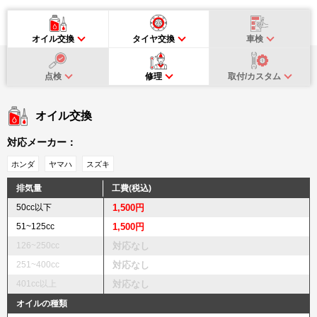
オイル交換
タイヤ交換
車検
点検
修理
取付/カスタム
オイル交換
対応メーカー：
ホンダ
ヤマハ
スズキ
排気量
工費(税込)
50cc以下
1,500円
51~125cc
1,500円
126~250cc
対応なし
251~400cc
対応なし
401cc以上
対応なし
オイルの種類