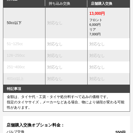
持ち込み交換
店舗購入交換
13,000円
フロント
50cc以下
対応なし
6,000円
リア
7,000円
51~125cc
対応なし
対応なし
126~250cc
対応なし
対応なし
251~400cc
対応なし
対応なし
401cc以上
対応なし
対応なし
特記事項
金額は、タイヤ代・工賃・タイヤ処分料すべて込みの価格です。
指定のタイヤサイズ，メーカーなどある場合、物により値段が変わる可能
性があります。
店舗購入交換オプション料金：
バルブ交換
550円