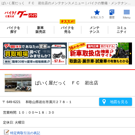
ばいく屋だっく ＦＣ 岩出店のメンテナンスメニュー｜バイクの整備・メンテナンス・修理店を探すなら【グーバイク(GooBike)】
バイクを
新車
バイクを
メンテ
コミュ
探す
販売店
売る
ナンス
ニティ
ばいく屋だっく ＦＣ 岩出店
地図を見る
〒 649-6221 和歌山県岩出市溝川２７８－１
営業時間: １０：００〜１８：３０
定休日: 火曜日
特定商取引法の表記