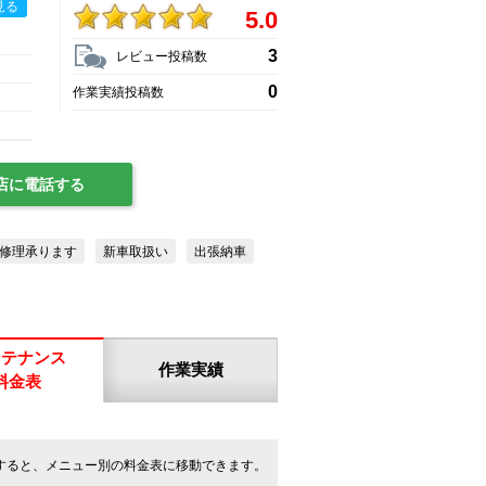
見る
5.0
3
レビュー投稿数
0
作業実績投稿数
店に電話する
修理承ります
新車取扱い
出張納車
ンテナンス
作業実績
料金表
すると、メニュー別の料金表に移動できます。