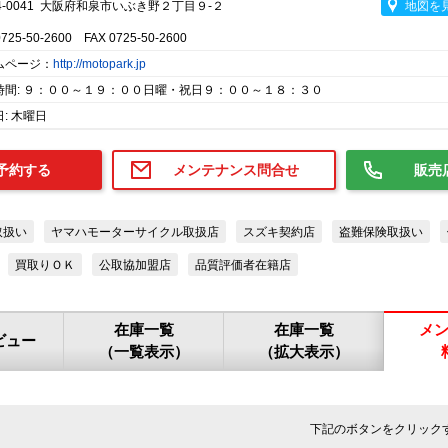
4-0041 大阪府和泉市いぶき野２丁目９-２
地図を
0725-50-2600 FAX 0725-50-2600
ムページ：
http://motopark.jp
時間: ９：００～１９：００日曜・祝日９：００～１８：３０
: 木曜日
予約する
メンテナンス問合せ
販売
取扱い
ヤマハモーターサイクル取扱店
スズキ契約店
盗難保険取扱い
買取りＯＫ
公取協加盟店
品質評価者在籍店
在庫一覧
在庫一覧
メ
ビュー
（一覧表示）
（拡大表示）
下記のボタンをクリック