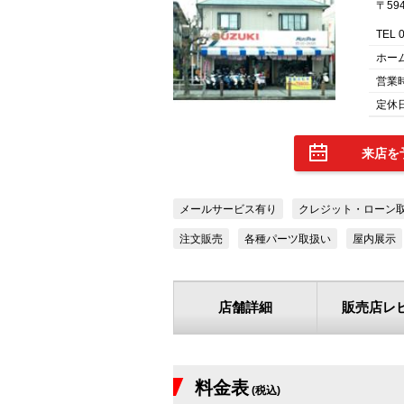
〒59
TEL 
ホー
営業
定休日
来店を
メールサービス有り
クレジット・ローン
注文販売
各種パーツ取扱い
屋内展示
店舗詳細
販売店レ
料金表
(税込)