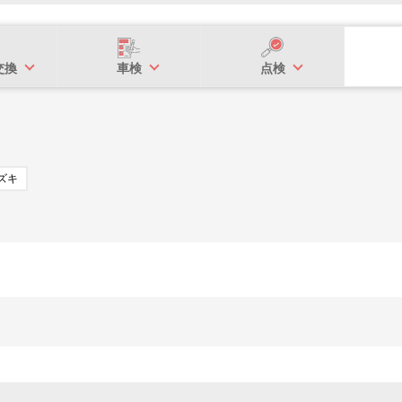
交換
車検
点検
ズキ