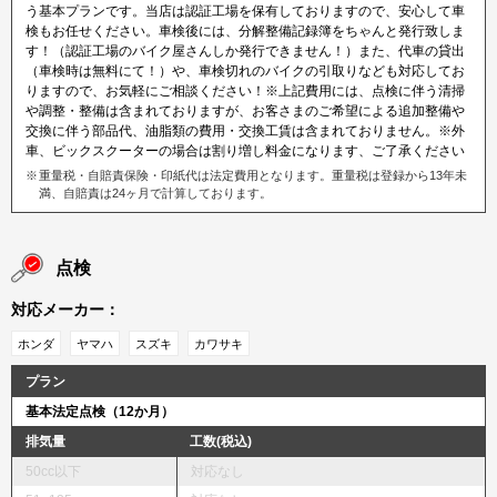
う基本プランです。当店は認証工場を保有しておりますので、安心して車
検もお任せください。車検後には、分解整備記録簿をちゃんと発行致しま
す！（認証工場のバイク屋さんしか発行できません！）また、代車の貸出
（車検時は無料にて！）や、車検切れのバイクの引取りなども対応してお
りますので、お気軽にご相談ください！※上記費用には、点検に伴う清掃
や調整・整備は含まれておりますが、お客さまのご希望による追加整備や
交換に伴う部品代、油脂類の費用・交換工賃は含まれておりません。※外
車、ビックスクーターの場合は割り増し料金になります、ご了承ください
重量税・自賠責保険・印紙代は法定費用となります。重量税は登録から13年未
満、自賠責は24ヶ月で計算しております。
点検
対応メーカー：
ホンダ
ヤマハ
スズキ
カワサキ
プラン
基本法定点検（12か月）
排気量
工数(税込)
50cc以下
対応なし