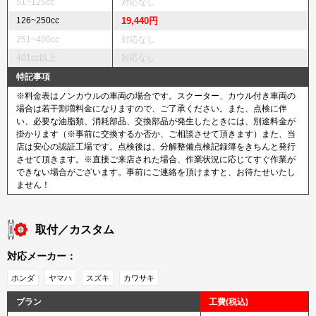
51~125cc
対応なし
126~250cc
19,440円
251~400cc
対応なし
401cc以上
対応なし
特記事項
※料金表はノンカウルの車両の場合です。スクーター、カウル付き車両の
場合は若干割増料金になりますので、ご了承ください。また、点検に伴
い、必要な油脂類、消耗部品、交換部品が発生したときには、別途料金が
掛かります（※事前に交換するか否か、ご相談させて頂きます）また、当
店は安心の認証工場です。点検後は、分解整備点検記録簿をきちんと発行
させて頂きます。※直接ご来店された場合、作業状況に応じてすぐ作業が
できない場合がございます。事前にご連絡を頂けますと、お待たせいたし
ません！
取付／カスタム
対応メーカー：
ホンダ
ヤマハ
スズキ
カワサキ
プラン
工費(税込)