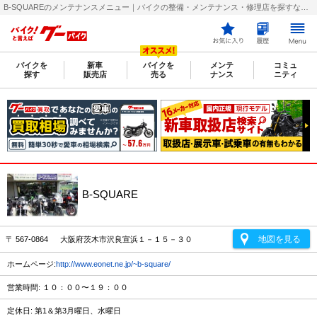
B-SQUAREのメンテナンスメニュー｜バイクの整備・メンテナンス・修理店を探すなら【グーバイク(GooBike)】
バイクを
新車
バイクを
メンテ
コミュ
探す
販売店
売る
ナンス
ニティ
B-SQUARE
地図を見る
〒 567-0864 大阪府茨木市沢良宣浜１－１５－３０
ホームページ:
http://www.eonet.ne.jp/~b-square/
営業時間: １０：００〜１９：００
定休日: 第1＆第3月曜日、水曜日