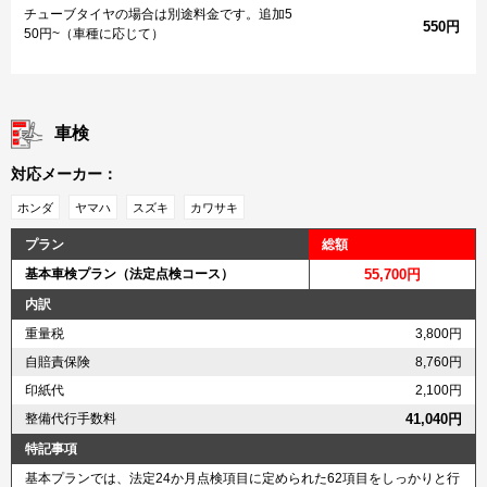
チューブタイヤの場合は別途料金です。追加5
550円
50円~（車種に応じて）
車検
対応メーカー：
ホンダ
ヤマハ
スズキ
カワサキ
プラン
総額
基本車検プラン（法定点検コース）
55,700円
内訳
重量税
3,800円
自賠責保険
8,760円
印紙代
2,100円
整備代行手数料
41,040円
特記事項
基本プランでは、法定24か月点検項目に定められた62項目をしっかりと行