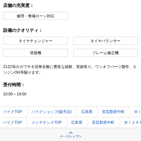
店舗の充実度：
修理・整備ローン対応
設備のクオリティ：
タイヤチェンジャー
タイヤバランサー
溶接機
フレーム修正機
Z1Z2等のカワサキ旧車全般に豊富な経験、実績有り。ワンオフパーツ製作、エ
ンジンOH等賜ります。
受付時間：
10:00～19:00
バイクTOP
バイクショップ(販売店)
広島県
安芸郡府中町
ＷＩ
バイクTOP
メンテナンスTOP
広島県
安芸郡府中町
ＷＩＺＡ