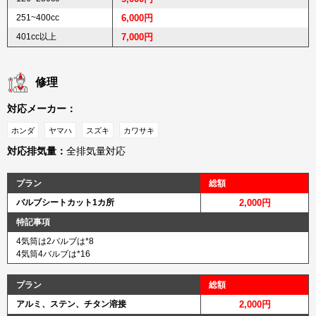
251~400cc
6,000円
401cc以上
7,000円
修理
対応メーカー：
ホンダ
ヤマハ
スズキ
カワサキ
対応排気量：
全排気量対応
プラン
総額
バルブシートカット1カ所
2,000円
特記事項
4気筒は2バルブは*8
4気筒4バルブは*16
プラン
総額
アルミ、ステン、チタン溶接
2,000円