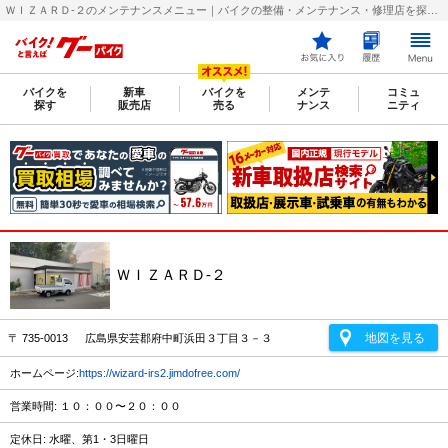
ＷＩＺＡＲＤ‐２のメンテナンスメニュー｜バイクの整備・メンテナンス・修理店を探すなら【グーバイク(GooBike)】
バイクを
新車
バイクを
メンテ
コミュ
探す
販売店
売る
ナンス
ニティ
ＷＩＺＡＲＤ‐２
地図を見る
〒 735-0013 広島県安芸郡府中町浜田３丁目３－３
ホームページ:
https://wizard-irs2.jimdofree.com/
営業時間: １０：００〜２０：００
定休日: 水曜、第1・3日曜日