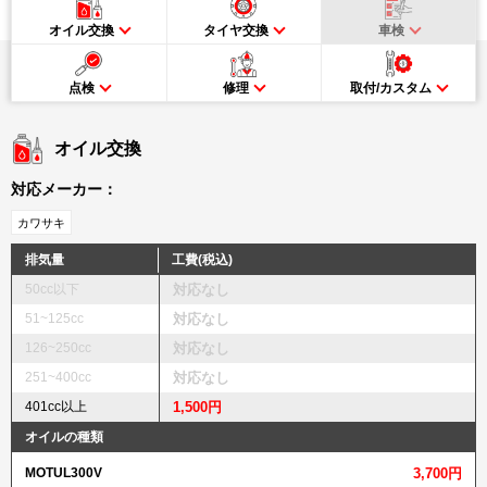
オイル交換
タイヤ交換
車検
点検
修理
取付/カスタム
オイル交換
対応メーカー：
カワサキ
排気量
工費(税込)
50cc以下
対応なし
51~125cc
対応なし
126~250cc
対応なし
251~400cc
対応なし
401cc以上
1,500円
オイルの種類
MOTUL300V
3,700円