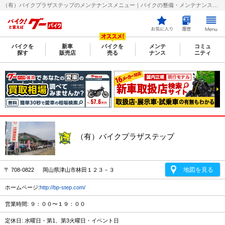
（有）バイクプラザステップのメンテナンスメニュー｜バイクの整備・メンテナンス・修理店を探すなら【グーバイク(GooBike)】
バイクを
新車
バイクを
メンテ
コミュ
探す
販売店
売る
ナンス
ニティ
（有）バイクプラザステップ
地図を見る
〒 708-0822 岡山県津山市林田１２３－３
ホームページ:
http://bp-step.com/
営業時間: ９：００〜１９：００
定休日: 水曜日・第1、第3火曜日・イベント日