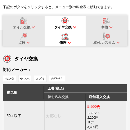
下記のボタンをクリックすると、メニュー別の料金表に移動できます。
オイル交換
タイヤ交換
車検
点検
修理
取付/カスタム
タイヤ交換
対応メーカー：
ホンダ
ヤマハ
スズキ
カワサキ
工費(税込)
排気量
持ち込み交換
店舗購入交換
5,500円
フロント
50cc以下
対応なし
2,200円
リア
3,300円