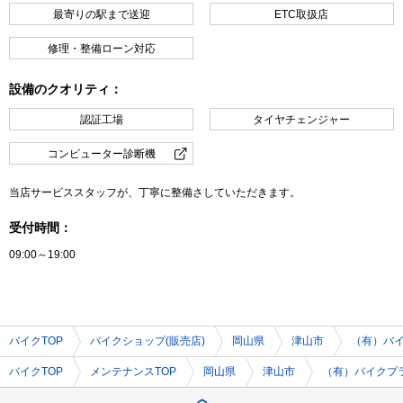
最寄りの駅まで送迎
ETC取扱店
修理・整備ローン対応
設備のクオリティ：
認証工場
タイヤチェンジャー
コンピューター診断機
当店サービススタッフが、丁寧に整備さしていただきます。
受付時間：
09:00～19:00
バイクTOP
バイクショップ(販売店)
岡山県
津山市
（有）バ
バイクTOP
メンテナンスTOP
岡山県
津山市
（有）バイクプ