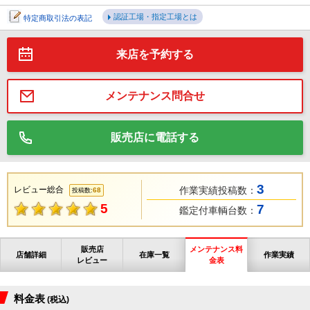
認証工場・指定工場とは
特定商取引法の表記
来店を予約する
メンテナンス問合せ
販売店に電話する
3
レビュー総合
作業実績投稿数：
68
投稿数:
5
7
鑑定付車輌台数：
販売店
メンテナンス料
店舗詳細
在庫一覧
作業実績
レビュー
金表
料金表
(税込)