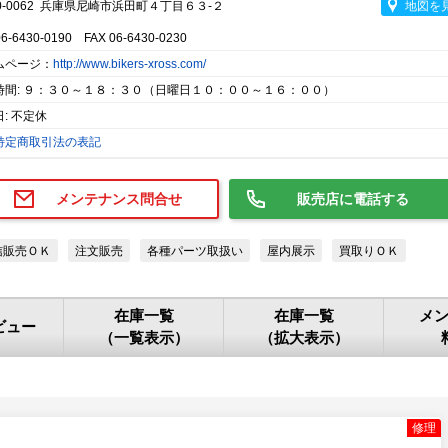
0-0062 兵庫県尼崎市浜田町４丁目６３-２
地図を
06-6430-0190 FAX 06-6430-0230
ムページ：
http://www.bikers-xross.com/
時間: ９：３０～１８：３０（日曜日１０：００～１６：００）
: 不定休
特定商取引法の表記
メンテナンス問合せ
販売店に電話する
信販売ＯＫ
注文販売
各種パーツ取扱い
屋内展示
買取りＯＫ
在庫一覧
在庫一覧
メ
ビュー
（一覧表示）
（拡大表示）
修理