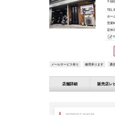
〒66
TEL 
ホー
営業
定休日
メールサービス有り
修理承ります
通
店舗詳細
販売店レ
2020/07/17 16:43:45