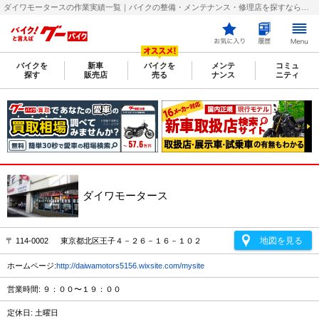
ダイワモータースの作業実績一覧｜バイクの整備・メンテナンス・修理店を探すなら【グーバイク(GooBike)】
バイクを
新車
バイクを
メンテ
コミュ
探す
販売店
売る
ナンス
ニティ
ダイワモータース
地図を見る
〒 114-0002 東京都北区王子４－２６－１６－１０２
ホームページ:
http://daiwamotors5156.wixsite.com/mysite
営業時間: ９：００〜１９：００
定休日: 土曜日