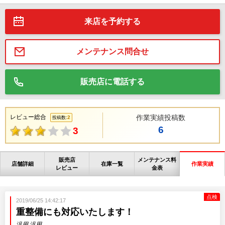
来店を予約する
メンテナンス問合せ
販売店に電話する
レビュー総合
作業実績投稿数
2
投稿数:
6
3
販売店
メンテナンス料
店舗詳細
在庫一覧
作業実績
レビュー
金表
点検
2019/06/25 14:42:17
重整備にも対応いたします！
汎用 汎用