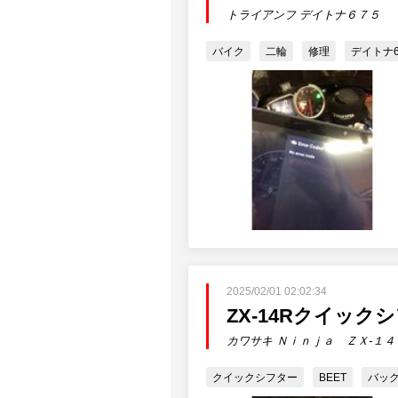
トライアンフ デイトナ６７５
バイク
二輪
修理
デイトナ6
2025/02/01 02:02:34
ZX-14Rクイッ
カワサキ Ｎｉｎｊａ ＺＸ-１４
クイックシフター
BEET
バッ