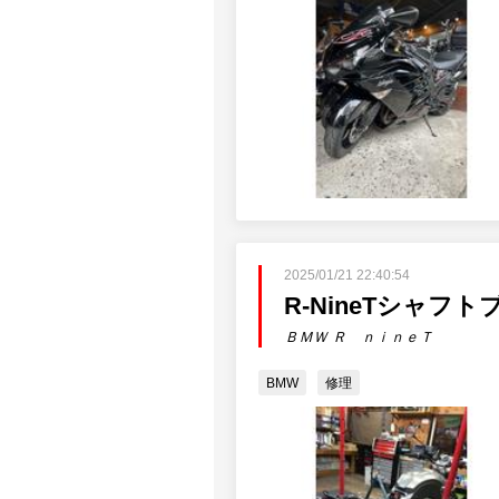
2025/01/21 22:40:54
R-NineTシャフ
ＢＭＷ Ｒ ｎｉｎｅＴ
BMW
修理