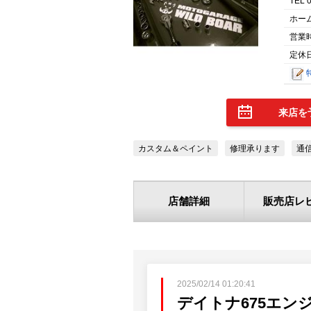
TEL 
ホー
営業
定休日
来店を
カスタム＆ペイント
修理承ります
通
店舗詳細
販売店レ
2025/02/14 01:20:41
デイトナ675エン