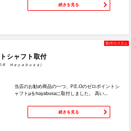
続きを見る
取付/カスタム
イントシャフト取付
０Ｒ Ｈａｙａｂｕｓａ）
当店のお勧め商品の一つ、P.E.Oのゼロポイントシ
ャフトμをhayabusaに取付しました。 高い...
続きを見る