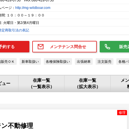
086-428-0750 FAX 086-428-0750
ムページ：
http://mg-wildboar.com
時間: １０：００～１９：００
: 火曜日・第2/第4月曜日
特定商取引法の表記
予約する
メンテナンス問合せ
販売
信販売ＯＫ
新車取扱い
各種保険取扱い
出張納車
注文販売
各種パ
在庫一覧
在庫一覧
メ
ビュー
（一覧表示）
（拡大表示）
修理
ジン不動修理