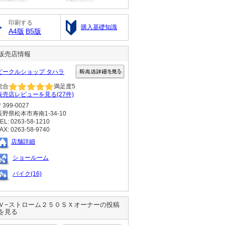
印刷する
購入基礎知識
A4版
B5版
販売店情報
ビークルショップ タハラ
総合
満足度
5
販売店レビューを見る(27件)
〒399-0027
長野県松本市寿南1-34-10
EL: 0263-58-1210
AX: 0263-58-9740
店舗詳細
ショールーム
バイク(16)
Ｖ−ストローム２５０ＳＸ
オーナーの投稿
を見る