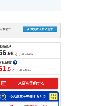
人が検討中
車両価格
56
.98
万円
(税込10%)
支払総額
61
.5
万円
(税込10%)
来店を予約する
今の愛車を売却すると!?