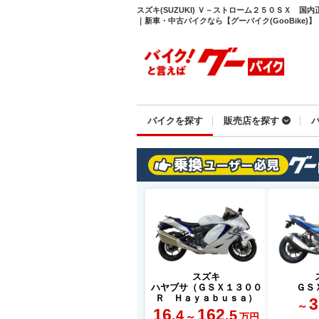
スズキ(SUZUKI) Ｖ－ストローム２５０ＳＸ 国
｜新車・中古バイクなら【グーバイク(GooBike)】
バイクを探す
販売店を探す
スズキ
ハヤブサ（ＧＳＸ１３００
ＧＳ
Ｒ Ｈａｙａｂｕｓａ）
3
～
16
162
.4
.5
～
万円