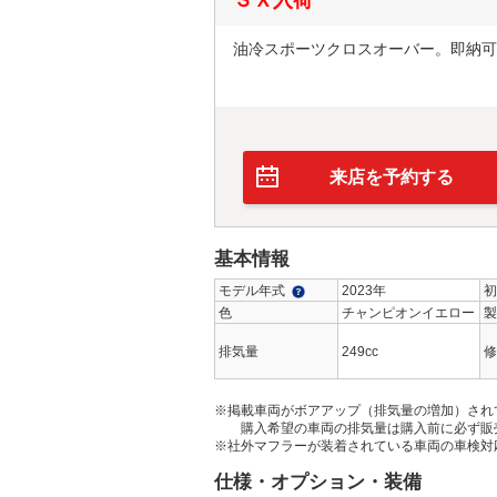
油冷スポーツクロスオーバー。即納可
来店を予約する
基本情報
モデル年式
2023年
初
色
チャンピオンイエロー
製
排気量
249cc
修
※掲載車両がボアアップ（排気量の増加）され
購入希望の車両の排気量は購入前に必ず販
※社外マフラーが装着されている車両の車検対
仕様・オプション・装備