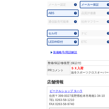
メーカー認定
メーカー保証
ABS
品質評価書
通信販売可能車
社外マフラー
セル付
ナビ
LED/HID付
ETC
装備略号/用語解説
整備/保証/修復歴
[保証付]
ＳＸ入荷
PRコメント
油冷スポーツクロスオーバー
店舗情報
ビークルショップ タハラ
住所
〒399-0027長野県松本市寿南1-34-10
TEL
0263-58-1210
FAX
0263-58-9740