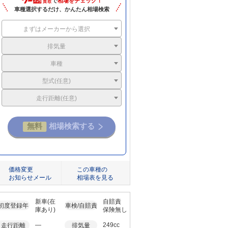
で
相場をチェック！
車種選択するだけ、かんたん相場検索
まずはメーカーから選択
排気量
車種
型式(任意)
走行距離(任意)
価格変更
この車種の
お知らせメール
相場表を見る
新車(在
自賠責
初度登録年
車検/自賠責
庫あり)
保険無し
―
249cc
走行距離
排気量