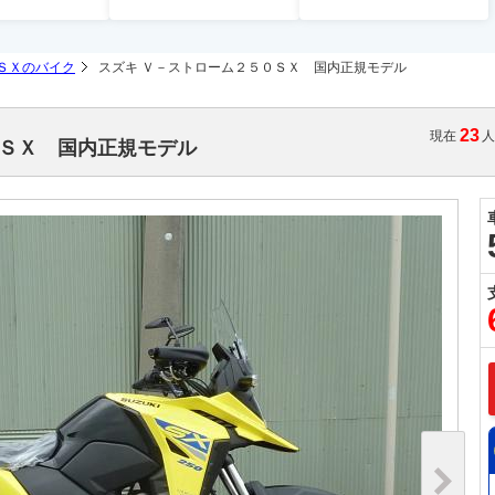
ＳＸのバイク
スズキ Ｖ－ストローム２５０ＳＸ 国内正規モデル
23
現在
０ＳＸ 国内正規モデル