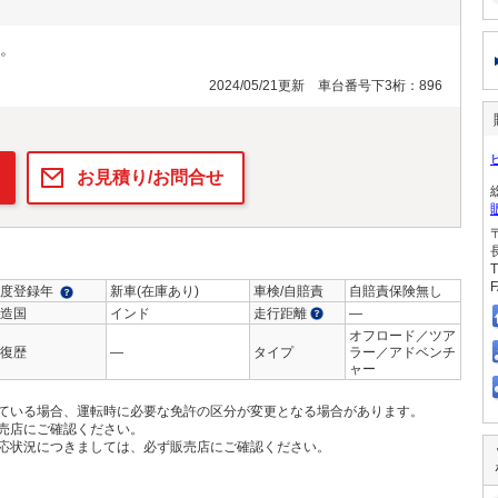
。
2024/05/21更新 車台番号下3桁：896
お見積り/お問合せ
T
F
度登録年
新車(在庫あり)
車検/自賠責
自賠責保険無し
造国
インド
走行距離
―
オフロード／ツア
復歴
―
タイプ
ラー／アドベンチ
ャー
ている場合、運転時に必要な免許の区分が変更となる場合があります。
売店にご確認ください。
応状況につきましては、必ず販売店にご確認ください。