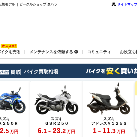
内正規モデル ｜ビークルショップ タハラ
サイトマッ
バイクを売る
メンテナンスを依頼する
コミュニティ
お役立ち
バイク買取相場
スズキ
スズキ
スズキ
Ｘ２５０Ｒ
ＧＳＲ２５０
アドレスＶ１２５Ｇ
2
6
23
1
11
.5
.1
.2
.3
～
～
万円
万円
万円