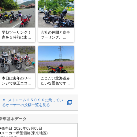
早朝ツーリング！

会社の仲間と食事
家を５時前に出発

ツーリング。

益田まで行って来
最近できた出汁が
ました。

決め手のうどん屋
260キロ走行

さんに突撃！

10時半には、帰り
11時過ぎに着いて
ました。

早かったかなと思
殆ど走りっぱなし
いましたがそこか
で、お尻痛いわ肩
ら１5分位待って
凝るし、ハイスピ
いざ実食。

本日は去年のリベ
ここだけ北海道み
ード(笑)

店主さんのキャラ
ンジで蔵王エコー
たいな景色ですが
疲れました?😅

も含めてここは良
ラインへ

ラベンダーではな
帰ったらかみさん
い店だと思いま
仕事関係のバイク
くクリムソンクロ
と
仲間とツーリング
ーバー、ハゼリソ
Ｖ−ストローム２５０ＳＸ
に乗ってい
🏍️🏍️🏍️

ウ、レンゲの3種
るオーナーの投稿一覧を見る
天気もよく綺麗に
のの花が咲き誇っ
御釜を見れて

てました
大満足👍

新車基本データ
でも山頂付近は寒
かったよ🥶

■発売日 2026年03月05日
レストハウスのレ
■メーカー希望価格(東京地区)
ストランで昼食を
