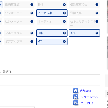
販売店保証
整備
構造変更済み
ワンオーナー
ノーマル車
逆輸入車
社外メーター
オーディオ
セキュリティシステ
ム
フルカスタム
FI車
４スト
ボアアップ車
MT
。即納可。
店舗詳細
ショールーム
バイク(16)