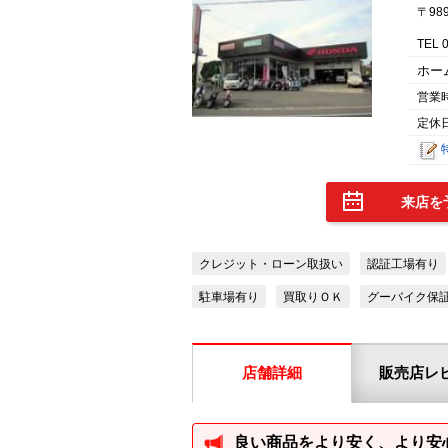
〒98
TEL 
ホー
営業
定休
来店を
クレジット・ローン取扱い
認証工場有り
駐車場有り
買取りＯＫ
グーバイク保
店舗詳細
販売店レ
良い商品をより安く、より安