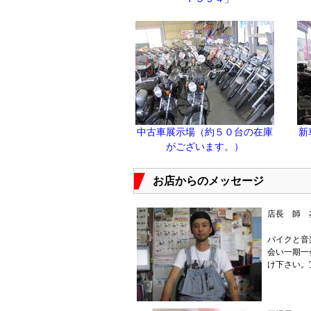
中古車展示場（約５０台の在庫
新
がございます。）
お店からのメッセージ
店長 師 
バイクと音
会い一期一
け下さい。