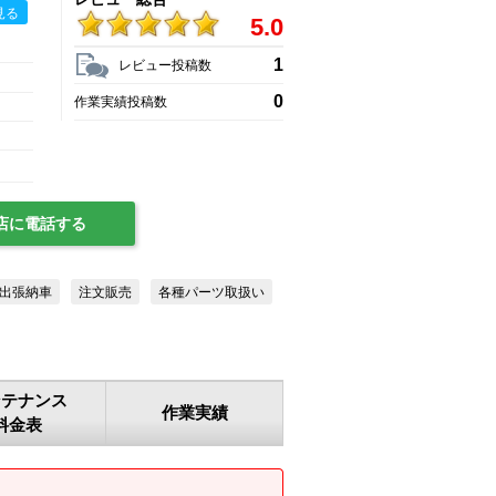
見る
5.0
1
レビュー投稿数
0
作業実績投稿数
店に電話する
出張納車
注文販売
各種パーツ取扱い
ンテナンス
作業実績
料金表