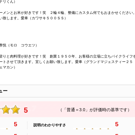
ナリくん）
ーメンとお米が好きです！笑 ２輪４輪、整備にカスタム何でもおまかせください
い致します。愛車（カワサキ５００ＳＳ）
孝悦（モロ コウエツ）
登りと肉料理が好きです！笑 創業１９５０年、お客様の立場に立ちバイクライフ
ートさせて頂きます。宜しくお願い致します。愛車（グランドマジェスティー２５
ェマカン）
ュー
5
（「普通＝3.0」が評価時の基準です）
5
5
説明のわかりやすさ