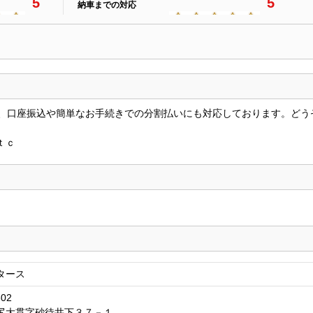
5
5
納車までの対応
、口座振込や簡単なお手続きでの分割払いにも対応しております。どう
ｔｃ
タース
302
尻大貫字砂待井下３７－１