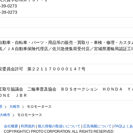
-39-0273
-39-0273
自動車・自転車・パーツ・用品等の販売・買取り・車検・修理・カスタ
装／ＪＡ自動車保険代理店／佐川急便集荷受付店／宮城県運輸局認証工
安委員会許可 第２２１１７００００１４７号
正取引協議会 二輪車普及協会 ＢＤＳオークション ＨＯＮＤＡ Ｙ
ＯＮＥ ＪＢＲ
県
大崎市
モロモータース
大崎市
モロモータース
会社概要
|
利用規約
|
個人情報の取扱いについて
|
広告掲載について
|
FAQ(よく
COPYRIGHT(C) PROTO CORPORATION. ALL RIGHTS RESERVED.