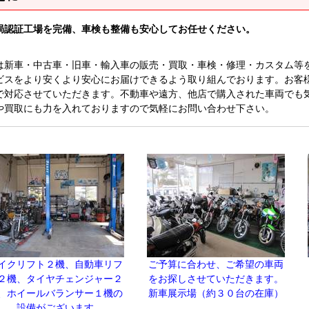
局認証工場を完備、車検も整備も安心してお任せください。
は新車・中古車・旧車・輸入車の販売・買取・車検・修理・カスタム等
ビスをより安くより安心にお届けできるよう取り組んでおります。お客
で対応させていただきます。不動車や遠方、他店で購入された車両でも
や買取にも力を入れておりますので気軽にお問い合わせ下さい。
イクリフト２機、自動車リフ
ご予算に合わせ、ご希望の車両
２機、タイヤチェンジャー２
をお探しさせていただきます。
、ホイールバランサー１機の
新車展示場（約３０台の在庫）
設備がございます