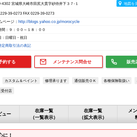
9-4302 宮城県大崎市田尻大貫字砂待井下３７-１
地図を
0229-39-0273 FAX 0229-39-0273
ムページ：
http://blogs.yahoo.co.jp/morocycle
時間：９：００～１８：００
日：日曜日・祝日
特定商取引法の表記
予約する
メンテナンス問合せ
販売
カスタム＆ペイント
修理承ります
通信販売ＯＫ
各種保険取扱い
証受付店
在庫一覧
在庫一覧
メ
ビュー
（一覧表示）
（拡大表示）
心に！