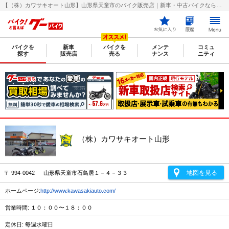
【（株）カワサキオート山形】山形県天童市のバイク販売店｜新車・中古バイクなら【グーバイク(GooBike)】
バイクを
新車
バイクを
メンテ
コミュ
探す
販売店
売る
ナンス
ニティ
（株）カワサキオート山形
地図を見る
〒 994-0042 山形県天童市石鳥居１－４－３３
ホームページ:
http://www.kawasakiauto.com/
営業時間: １０：００〜１８：００
定休日: 毎週水曜日