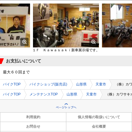
１Ｆ Ｋａｗａｓａｋｉ新車展示場です。
お支払いについて
最大６０回まで
バイクTOP
バイクショップ(販売店)
山形県
天童市
（株）カ
バイクTOP
メンテナンスTOP
山形県
天童市
（株）カワサキ
利用規約
個人情報の取扱いについて
お問合せ
会社概要