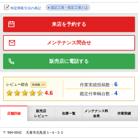
認証工場・指定工場とは
特定商取引法の表記
来店を予約する
メンテナンス問合せ
販売店に電話する
6
レビュー総合
作業実績投稿数：
10
投稿数:
4.6
4
鑑定付車輌台数：
販売店
メンテナンス料
店舗詳細
在庫一覧
作業実績
レビュー
金表
〒 994-0042 天童市石鳥居１−４−３３