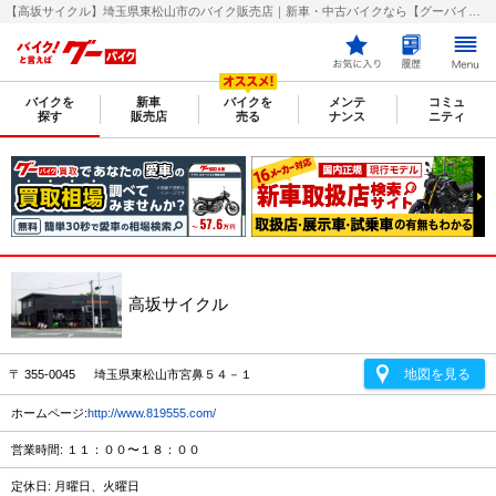
【高坂サイクル】埼玉県東松山市のバイク販売店｜新車・中古バイクなら【グーバイク(GooBike)】
バイクを
新車
バイクを
メンテ
コミュ
探す
販売店
売る
ナンス
ニティ
高坂サイクル
地図を見る
〒 355-0045 埼玉県東松山市宮鼻５４－１
ホームページ:
http://www.819555.com/
営業時間: １１：００〜１８：００
定休日: 月曜日、火曜日