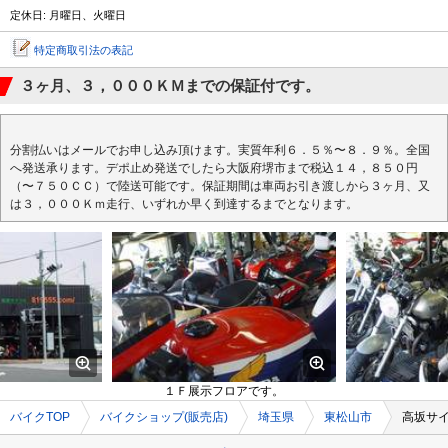
定休日: 月曜日、火曜日
特定商取引法の表記
３ヶ月、３，０００ＫＭまでの保証付です。
分割払いはメールでお申し込み頂けます。実質年利６．５％〜８．９％。全国
へ発送承ります。デポ止め発送でしたら大阪府堺市まで税込１４，８５０円
（〜７５０ＣＣ）で陸送可能です。保証期間は車両お引き渡しから３ヶ月、又
は３，０００Ｋｍ走行、いずれか早く到達するまでとなります。
１Ｆ展示フロアです。
バイクTOP
バイクショップ(販売店)
埼玉県
東松山市
高坂サ