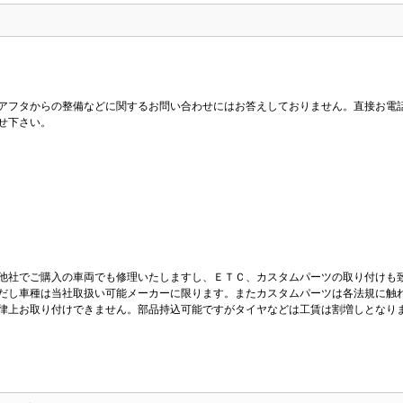
アフタからの整備などに関するお問い合わせにはお答えしておりません。直接お電
せ下さい。
他社でご購入の車両でも修理いたしますし、ＥＴＣ、カスタムパーツの取り付けも
だし車種は当社取扱い可能メーカーに限ります。またカスタムパーツは各法規に触
律上お取り付けできません。部品持込可能ですがタイヤなどは工賃は割増しとなり