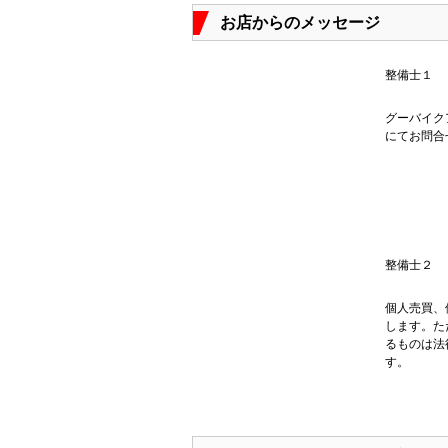
お店からのメッセージ
整備士１
グーバイク
にてお問合
整備士２
個人売買、
します。た
るものは法
す。