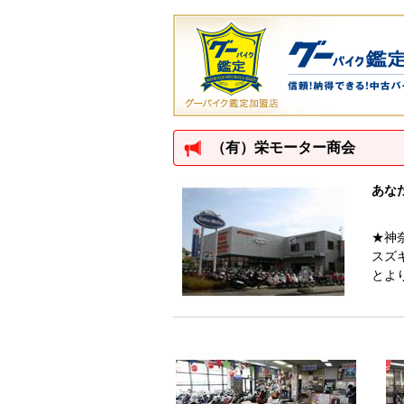
（有）栄モーター商会
あな
★神
スズ
とよ