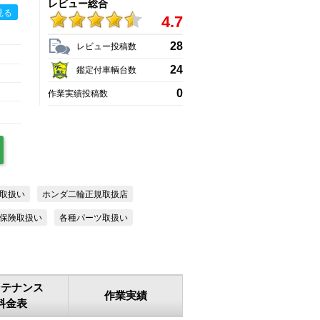
レビュー総合
見る
4.7
28
レビュー投稿数
24
鑑定付車輌台数
0
作業実績投稿数
取扱い
ホンダ二輪正規取扱店
保険取扱い
各種パーツ取扱い
ンテナンス
作業実績
料金表