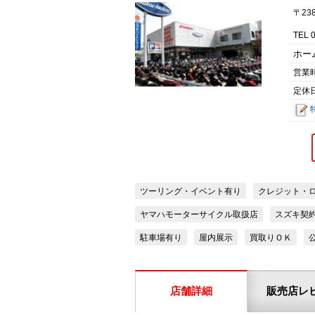
〒23
TEL 
ホー
営業
定休
ツーリング・イベント有り
クレジット・
ヤマハモーターサイクル取扱店
スズキ契
駐車場有り
屋内展示
買取りＯＫ
店舗詳細
販売店レ