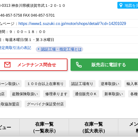
8-0313 神奈川県横須賀市武１-２０-１０
地図を
046-857-5758 FAX 046-857-5701
ムページ：
https://www1.suzuki.co.jp/motor/shops/detail/?cd=14201029
時間：９：００～１８：００
日：毎週木曜日/第１・第３水曜日
特定商取引法の表記
認証工場・指定工場とは
メンテナンス問合せ
販売店に電話する
ローン取扱い
１００台以上在庫有り
認証工場有り
逆車取扱い
輸入車
約店
盗難保険取扱い
修理承ります
通信販売ＯＫ
新車取扱い
各種
公取協加盟店
グーバイク保証受付店
在庫一覧
在庫一覧
メ
ビュー
（一覧表示）
（拡大表示）