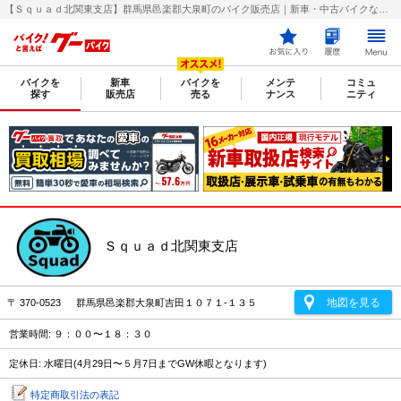
【Ｓｑｕａｄ北関東支店】群馬県邑楽郡大泉町のバイク販売店｜新車・中古バイクなら【グーバイク(GooBike)】
バイクを
新車
バイクを
メンテ
コミュ
探す
販売店
売る
ナンス
ニティ
Ｓｑｕａｄ北関東支店
地図を見る
〒 370-0523 群馬県邑楽郡大泉町吉田１０７１‐１３５
営業時間: ９：００〜１８：３０
定休日: 水曜日(4月29日〜５月7日までGW休暇となります)
特定商取引法の表記