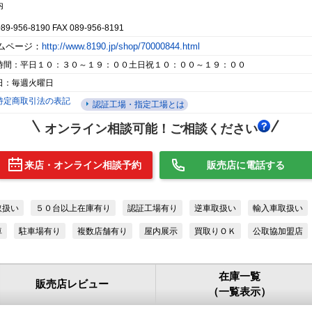
内
089-956-8190 FAX 089-956-8191
ムページ：
http://www.8190.jp/shop/70000844.html
時間：平日１０：３０～１９：００土日祝１０：００～１９：００
日：毎週火曜日
特定商取引法の表記
認証工場・指定工場とは
オンライン相談可能！ご相談ください
来店・オンライン相談予約
販売店に電話する
取扱い
５０台以上在庫有り
認証工場有り
逆車取扱い
輸入車取扱い
車
駐車場有り
複数店舗有り
屋内展示
買取りＯＫ
公取協加盟店
在庫一覧
販売店レビュー
（一覧表示）