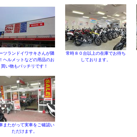
ーツランドイワサキさんが隣
常時８０台以上の在庫でお待ち
！ヘルメットなどの用品のお
しております。
買い物もバッチリです！
車またがって実車をご確認い
ただけます。