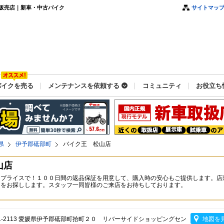
販売店｜新車・中古バイク
サイトマッ
バイクを売る
メンテナンスを依頼する
コミュニティ
お役立ち
県
伊予郡砥部町
バイク王 松山店
山店
なプライスで！１００日間の返品保証を用意して、購入時の安心もご提供します。店
台をお探しします。スタッフ一同皆様のご来店をお待ちしております。
91-2113 愛媛県伊予郡砥部町拾町２０ リバーサイドショッピングセン
地図を