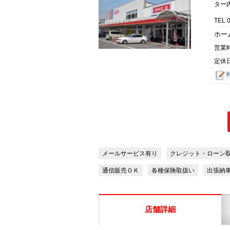
ター
TEL 
ホー
営業
定休
メールサービス有り
クレジット・ローン
通信販売ＯＫ
各種保険取扱い
出張納
店舗詳細