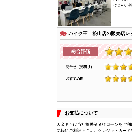
はどんな車
バイク王 松山店の販売店レ
問合せ（見積り）
4.7
おすすめ度
4.6
お支払について
現金または当社提携業者様ローンをご利
気軽にご相談下さい。クレジットカード