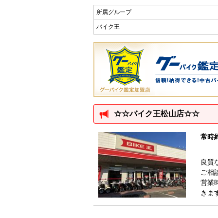
所属グループ
バイク王
☆☆バイク王松山店☆☆
常時
良質
ご相
営業
きま