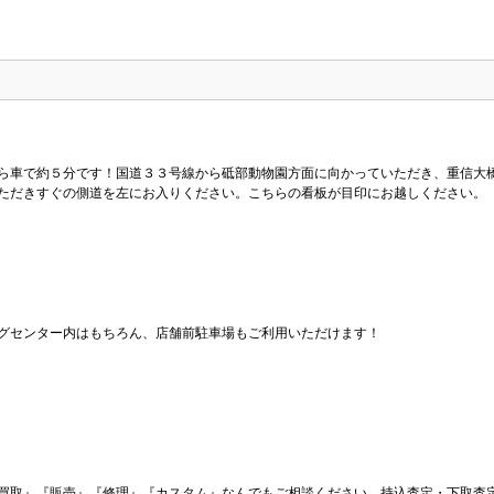
ら車で約５分です！国道３３号線から砥部動物園方面に向かっていただき、重信大
ただきすぐの側道を左にお入りください。こちらの看板が目印にお越しください。
グセンター内はもちろん、店舗前駐車場もご利用いただけます！
買取』『販売』『修理』『カスタム』なんでもご相談ください。持込査定・下取査