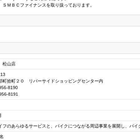
を、ＳＭＢＣファイナンスを取り扱っております。
 松山店
113
部町拾町２０ リバーサイドショッピングセンター内
956-8190
956-8191
月
イフのあらゆるサービスと、バイクにつながる周辺事業を展開し、バイ
名