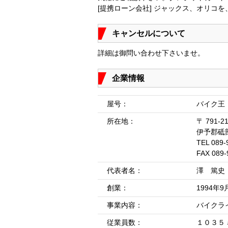
[提携ローン会社] ジャックス、オリコ
キャンセルについて
詳細は御問い合わせ下さいませ。
企業情報
屋号：
バイク王
所在地：
〒 791-2
伊予郡砥
TEL 089-
FAX 089-
代表者名：
澤 篤史
創業：
1994年9
事業内容：
バイクラ
従業員数：
１０３５ 