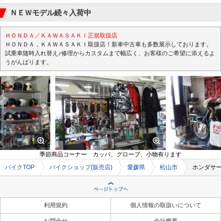
ＮＥＷモデル続々入荷中
ＨＯＮＤＡ／ＫＡＷＡＳＡＫＩ正規取扱店
ＨＯＮＤＡ，ＫＡＷＡＳＡＫＩ取扱店！新車中古車も多数展示しております。
試乗車随時入れ替え♪修理からカスタムまで幅広く、お客様のご希望に添えるよ
うがんばります。
季節商品コーナー カッパ、グローブ、小物有ります
バイクTOP
バイクショップ(販売店)
愛媛県
松山市
ホンダサ
利用規約
個人情報の取扱いについて
お問合せ
会社概要