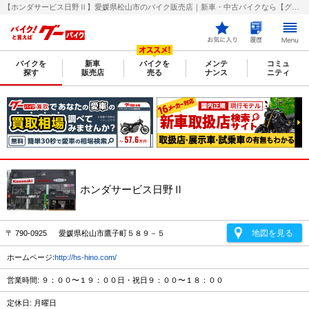
【ホンダサービス日野Ⅱ】愛媛県松山市のバイク販売店｜新車・中古バイクなら【グーバイク(GooBike)】
バイクを
新車
バイクを
メンテ
コミュ
探す
販売店
売る
ナンス
ニティ
ホンダサービス日野Ⅱ
地図を見る
〒 790-0925 愛媛県松山市鷹子町５８９－５
ホームページ:
http://hs-hino.com/
営業時間: ９：００〜１９：００日・祝日９：００〜１８：００
定休日: 月曜日