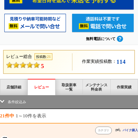
無料電話について
レビュー総合
投稿数:
21
114
作業実績投稿数：
5
取扱新車
メンテナンス
店舗詳細
レビュー
作業実績
一覧
料金表
条件絞込み
21件中
1～10件
を表示
バイク購入
カテゴリ