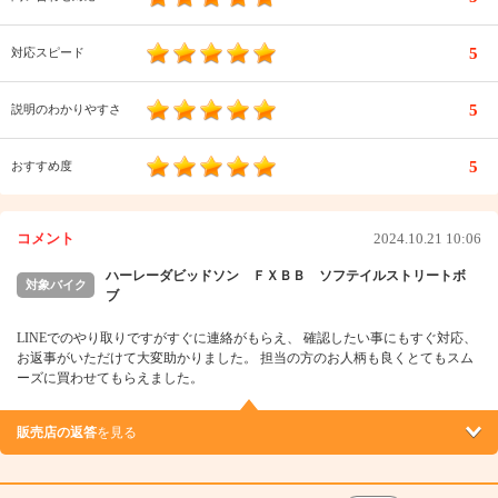
5
対応スピード
5
説明のわかりやすさ
5
おすすめ度
コメント
2024.10.21 10:06
ハーレーダビッドソン ＦＸＢＢ ソフテイルストリートボ
対象バイク
ブ
LINEでのやり取りですがすぐに連絡がもらえ、 確認したい事にもすぐ対応、
お返事がいただけて大変助かりました。 担当の方のお人柄も良くとてもスム
ーズに買わせてもらえました。
販売店の返答
を見る