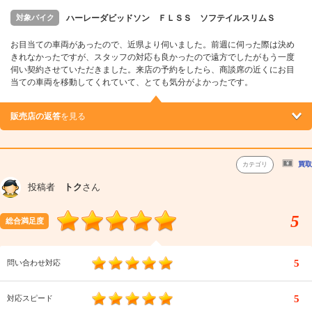
対象バイク
ハーレーダビッドソン ＦＬＳＳ ソフテイルスリムＳ
お目当ての車両があったので、近県より伺いました。前週に伺った際は決め
きれなかったですが、スタッフの対応も良かったので遠方でしたがもう一度
伺い契約させていただきました。来店の予約をしたら、商談席の近くにお目
当ての車両を移動してくれていて、とても気分がよかったです。
販売店の返答
を見る
買取
カテゴリ
投稿者
トク
さん
5
総合満足度
5
問い合わせ対応
5
対応スピード