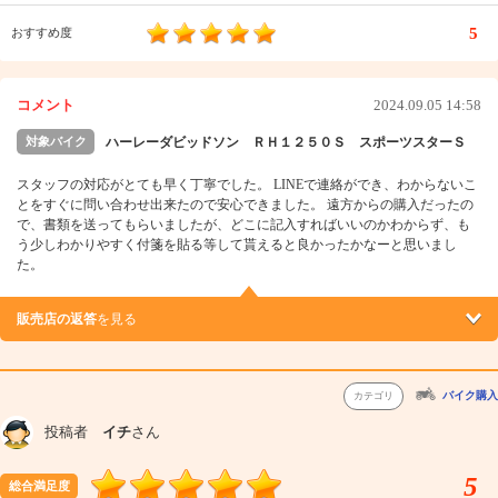
5
おすすめ度
コメント
2024.09.05 14:58
対象バイク
ハーレーダビッドソン ＲＨ１２５０Ｓ スポーツスターＳ
スタッフの対応がとても早く丁寧でした。 LINEで連絡ができ、わからないこ
とをすぐに問い合わせ出来たので安心できました。 遠方からの購入だったの
で、書類を送ってもらいましたが、どこに記入すればいいのかわからず、も
う少しわかりやすく付箋を貼る等して貰えると良かったかなーと思いまし
た。
販売店の返答
を見る
バイク購入
カテゴリ
投稿者
イチ
さん
5
総合満足度