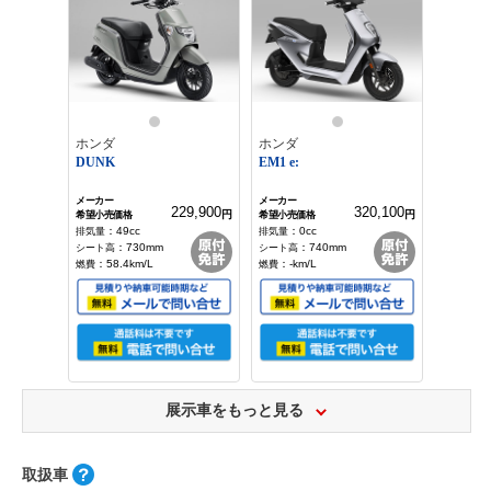
ホンダ
ホンダ
DUNK
EM1 e:
229,900
320,100
円
円
：
49
cc
：
0
cc
：
730
mm
：
740
mm
：
58.4
km/L
：
-
km/L
展示車をもっと見る
取扱車