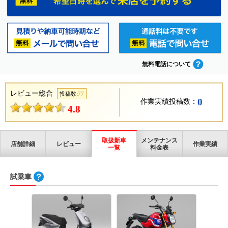
無料電話について
レビュー総合
投稿数:
77
0
作業実績投稿数：
4.8
取扱新車
メンテナンス
店舗詳細
レビュー
作業実績
一覧
料金表
試乗車