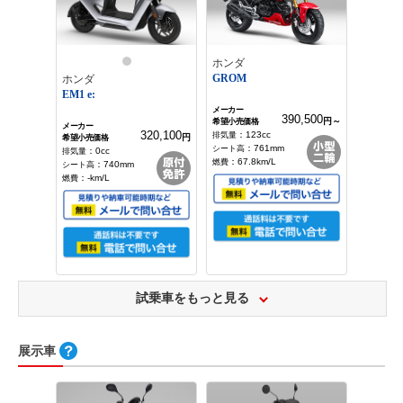
ホンダ
GROM
ホンダ
EM1 e:
390,500
円～
320,100
：
123
cc
円
：
761
mm
：
0
cc
：
67.8
km/L
：
740
mm
：
-
km/L
試乗車をもっと見る
展示車