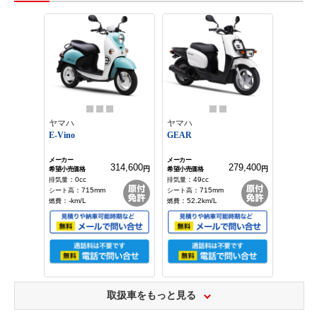
ホンダ
ホンダ
GIORNO
GIORNO・くまモン バー
ジョン
209,000
217,800
円
円
：
49
cc
：
49
cc
：
720
mm
：
720
mm
ヤマハ
ヤマハ
：
58.4
km/L
：
58.4
km/L
E-Vino
GEAR
314,600
279,400
円
円
：
0
cc
：
49
cc
：
715
mm
：
715
mm
：
-
km/L
：
52.2
km/L
取扱車をもっと見る