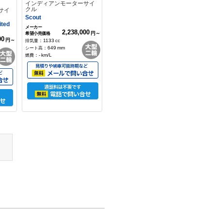
インディアンモーターサイ
クル
サイ
Scout
ited
2,238,000
円～
00
円～
：
1133
cc
：
649
mm
：
-
km/L
MVアグスタ
00
ツーリズモヴェローチェ800
LUSSO SCS