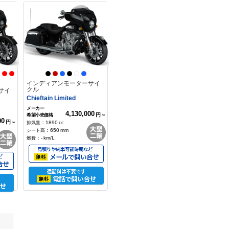
000
円
3,450,000
円
：
798
cc
：
830
mm
：
-
km/L
インディアンモーターサイ
クル
サイ
Chieftain Limited
4,130,000
円～
00
円～
：
1890
cc
：
650
mm
：
-
km/L