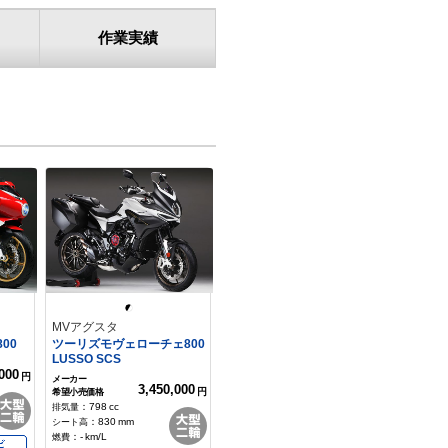
作業実績
MVアグスタ
00
ツーリズモヴェローチェ800
LUSSO SCS
000
円
3,450,000
円
：
798
cc
：
830
mm
：
-
km/L