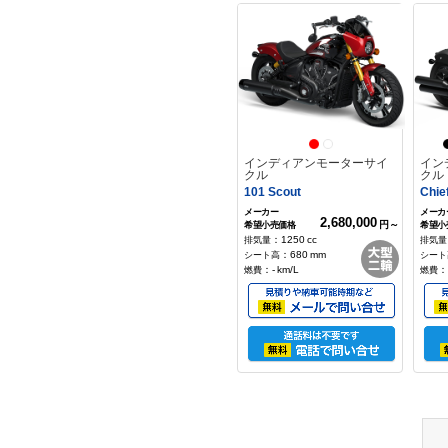
円～
：
1133
cc
：
649
mm
：
-
km/L
：
インディアンモーターサイ
イン
クル
クル
101 Scout
Chie
2,680,000
円～
：
1250
cc
：
680
mm
：
-
km/L
：
MVアグスタ
MV
ドラッグスター800 RR SCS
ラッ
3,250,000
円
：
798
cc
：
845
mm
：
-
km/L
：