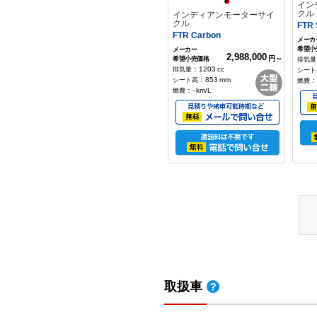
イン
クル
インディアンモーターサイ
クル
FTR 
FTR Carbon
2,988,000
円～
：
1203
cc
：
853
mm
：
：
-
km/L
インディアンモーターサイ
イン
クル
クル
取扱車
Scout Bobber（1133cc）
Scou
2,308,000