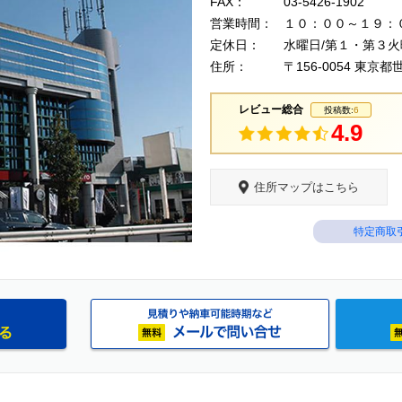
FAX：
03-5426-1902
営業時間：
１０：００～１９：
定休日：
水曜日/第１・第３
住所：
〒156-0054 東
レビュー総合
投稿数:
6
4.9
住所マップはこちら
特定商取