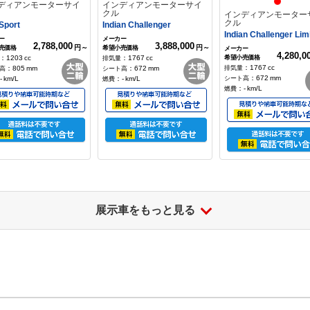
ディアンモーターサイ
インディアンモーターサイ
クル
インディアンモーター
クル
Sport
Indian Challenger
Indian Challenger Lim
2,788,000
3,888,000
円～
円～
4,280,0
：
1203
cc
：
1767
cc
：
1767
cc
：
805
mm
：
672
mm
：
672
mm
-
km/L
：
-
km/L
：
-
km/L
展示車をもっと見る
ディアンモーターサイ
MVアグスタ
MVアグスタ
t Rogue
スーパーヴェローチェ S
スーパーヴェローチェ8
2,368,000