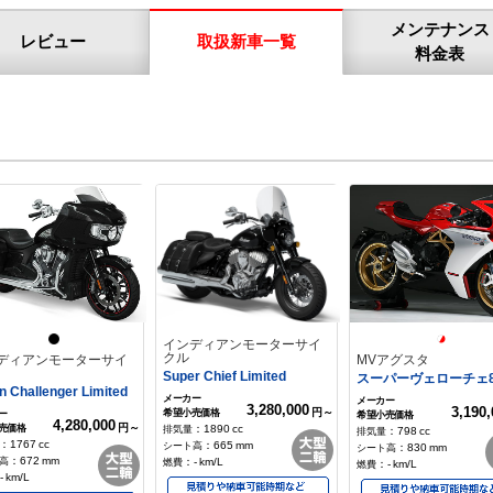
メンテナンス
レビュー
取扱新車一覧
料金表
インディアンモーターサイ
クル
ディアンモーターサイ
MVアグスタ
Super Chief Limited
スーパーヴェローチェ8
an Challenger Limited
3,280,000
3,190,
円～
4,280,000
円～
：
1890
cc
：
798
cc
：
1767
cc
：
665
mm
：
830
mm
：
672
mm
：
-
km/L
：
-
km/L
-
km/L