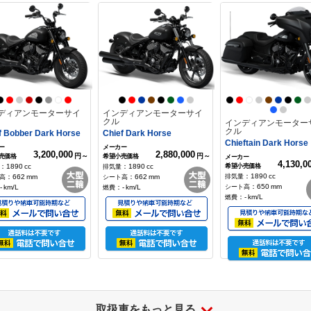
3,800,000
3,190,
円～
円
：
1133
cc
：
798
cc
：
798
cc
：
649
mm
：
830
mm
：
830
mm
-
km/L
：
-
km/L
：
-
km/L
ディアンモーターサイ
インディアンモーターサイ
クル
インディアンモーター
クル
f Bobber Dark Horse
Chief Dark Horse
Chieftain Dark Horse
3,200,000
2,880,000
円～
円～
4,130,0
：
1890
cc
：
1890
cc
：
1890
cc
：
662
mm
：
662
mm
：
650
mm
-
km/L
：
-
km/L
：
-
km/L
アグスタ
シュ1000
6,700,000
円
：
998
cc
：
845
mm
-
km/L
取扱車をもっと見る