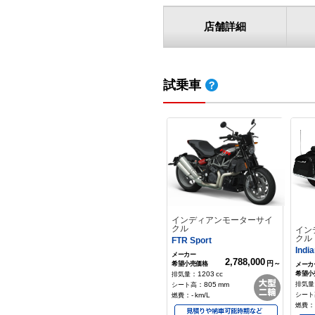
店舗詳細
試乗車
インディアンモーターサイ
クル
イン
クル
FTR Sport
Indi
2,788,000
円～
：
1203
cc
：
805
mm
：
-
km/L
：