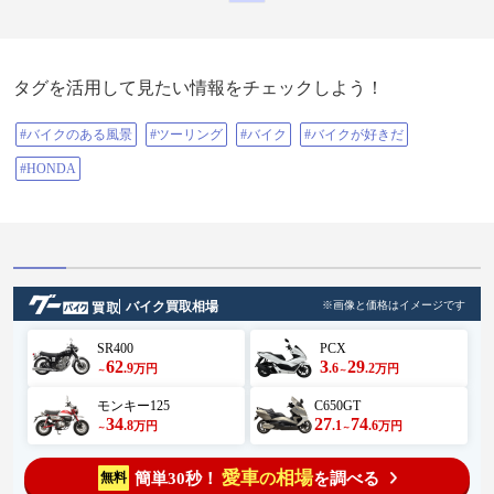
タグを活用して見たい情報をチェックしよう！
#バイクのある風景
#ツーリング
#バイク
#バイクが好きだ
#HONDA
バイク買取相場
※画像と価格はイメージです
SR400
PCX
62
3
29
.9
.6
.2
万円
万円
～
～
モンキー125
C650GT
34
27
74
.8
.1
.6
万円
万円
～
～
愛車
相場
簡単30秒！
を調べる
無料
の