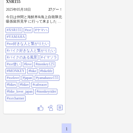
XSR155
2025年05月18日
27
グー！
今日は仲間と海鮮丼&海上自衛隊北
吸係留所見学 に行って来ました 護
衛艦ひゅうがが無くて残念でした
#XSR155
#xsr
#ヤマハ
が 自衛官の説明も丁寧で楽しく過
ごさせていただきました 自衛隊あ
#YAMAHA
りがとうございました😊 本日の距
離277.9km ガソリン5.09L 燃費
#xsr好きな人と繋がりたい
54.6km/L 素晴らしい👍 #xsr155
#バイク好きな人と繋がりたい
#xsr #ヤマハ #yamaha #xsr好きな
人と繋がりたい #バイク好きな人
#バイクのある風景
#イマソラ
と繋がりたい #バイクのある風景
#xsr使い
#love
#monkey125
#イマソラ #xsr使い #love
#monkey125 #monkey #bike #bikelife
#MONKEY
#bike
#bikelife
#xsrlove #japan #yamahaxsr155 #bikes
#xsrlove
#japan
#yamahaxsr155
#biker #caferacer #bike_lover_japan
#monkeyrider #xsrcharmer
#bikes
#biker
#caferacer
#bike_lover_japan
#monkeyrider
#xsrcharmer
1