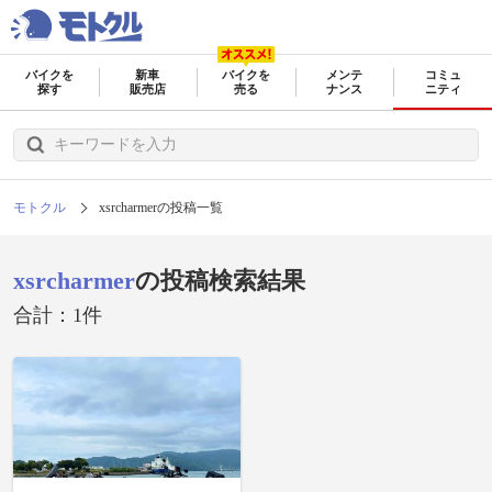
バイクを
新車
バイクを
メンテ
コミュ
探す
販売店
売る
ナンス
ニティ
モトクル
xsrcharmerの投稿一覧
xsrcharmer
の投稿検索結果
合計：1件