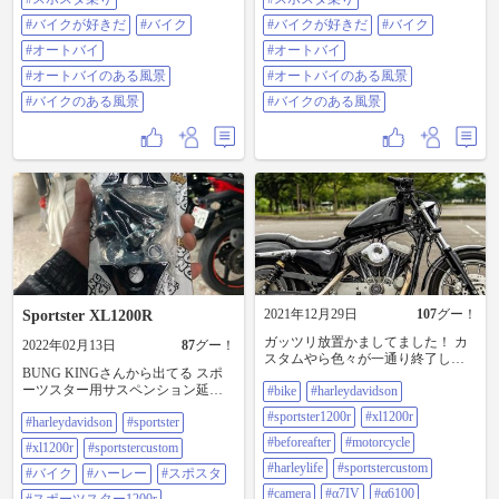
クが好きだ #バイク #オートバイ #
オートバイのある風景 #バイクのあ
#バイクが好きだ
#バイク
#バイクが好きだ
#バイク
る風景
#オートバイ
#オートバイ
#オートバイのある風景
#オートバイのある風景
#バイクのある風景
#バイクのある風景
2021年12月29日
107
グー！
Sportster XL1200R
ガッツリ放置かましてました！ カ
2022年02月13日
87
グー！
スタムやら色々が一通り終了した
BUNG KINGさんから出てる スポ
ので BeforeAfter 外装は7割〜8割程
ーツスター用サスペンション延長
#bike
#harleydavidson
終了かな 後は全塗装 シート フロン
キットを 取り付けてみました！ 約
トフェンダー で終わりかな！ そこ
#sportster1200r
#xl1200r
#harleydavidson
#sportster
3cm車高上がるんだが ベルトガード
までしたらもう少し纏まりが出て
付けれんやん！🥲 高いのに外した
きそう また今度モジュールとかい
#beforeafter
#motorcycle
#xl1200r
#sportstercustom
くなかったけど とりあえず付けて
じって調整はしないといけないけ
#harleylife
#sportstercustom
みた 車高は上がった 乗車した時に
#バイク
#ハーレー
#スポスタ
ど 今低速がめちゃくちゃ使いにく
エンジンめっちゃ動くけど そんな
い🤣 handle:Belfast ファットテーパ
#camera
#‪α‬7IV
#α6100