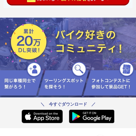
＼ 今すぐダウンロード ／